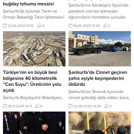
buğday tohumu mesaisi
Şanlıurfa’nın Karaköprü ilçesinde
Şanlıurfa'da bulunan Tarım ve
pandemi sonrası tekrardan
Orman Bakanlığı Tarım İşletmeleri
öğrencilerin hizmetine sunulan
Genel Müdürlüğüne (TİGEM) bağlı
okuma evleri ve halk kütüphanesi
12.06.2020 11:52
0
18.06.2020 17:49
0
Ceylanpınar Tarım İşletmesinde
sınavlara çalışmak isteyen
sertifikalı tohumda kullanılmak
öğrencilerin uğrak yeri haline
üzere üretilen buğdayın hasadı
geldi.
160 biçerdöverle hummalı bir
şekilde yürütülüyor.
Türkiye’nin en büyük besi
Şanlıurfa’da Cinnet geçiren
bölgesine 40 kilometrelik
şahıs eşiyle kayınpederini
“Can Suyu”: Üreticinin yolu
öldürdü
açıldı
Şanlıurfa'nın Siverek ilçesinde
Şanlıurfa Büyükşehir Belediyesi,
cinnet getirdiği iddia edilen koca,
Türkiye’nin kırmızı et ihtiyacının
eşini ve kayınpederini öldürdü,
25.11.2025 13:11
0
22.06.2020 14:34
0
yüzde 15’ini karşılaması beklenen
bir kişiyi de yaraladı.
devasa tarım bölgesindeki ulaşım
sorununu çözdü. Tamamlanan 40
kilometrelik asfalt yol, bölgedeki
yatırımları ve tesisleşmeyi