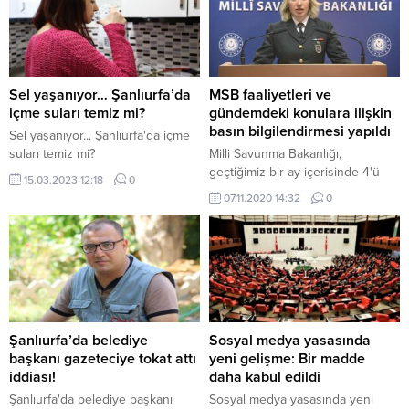
Sel yaşanıyor… Şanlıurfa’da
MSB faaliyetleri ve
içme suları temiz mi?
gündemdeki konulara ilişkin
basın bilgilendirmesi yapıldı
Sel yaşanıyor... Şanlıurfa'da içme
suları temiz mi?
Milli Savunma Bakanlığı,
geçtiğimiz bir ay içerisinde 4'ü
15.03.2023 12:18
0
büyük, 17'si orta çaplı operasyon
07.11.2020 14:32
0
icra edildiğini açıkladı.
Şanlıurfa’da belediye
Sosyal medya yasasında
başkanı gazeteciye tokat attı
yeni gelişme: Bir madde
iddiası!
daha kabul edildi
Şanlıurfa'da belediye başkanı
Sosyal medya yasasında yeni