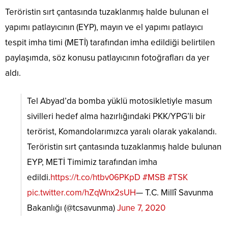
Teröristin sırt çantasında tuzaklanmış halde bulunan el
yapımı patlayıcının (EYP), mayın ve el yapımı patlayıcı
tespit imha timi (METİ) tarafından imha edildiği belirtilen
paylaşımda, söz konusu patlayıcının fotoğrafları da yer
aldı.
Tel Abyad’da bomba yüklü motosikletiyle masum
sivilleri hedef alma hazırlığındaki PKK/YPG’li bir
terörist, Komandolarımızca yaralı olarak yakalandı.
Teröristin sırt çantasında tuzaklanmış halde bulunan
EYP, METİ Timimiz tarafından imha
edildi.
https://t.co/htbv06PKpD
#MSB
#TSK
pic.twitter.com/hZqWnx2sUH
— T.C. Millî Savunma
Bakanlığı (@tcsavunma)
June 7, 2020