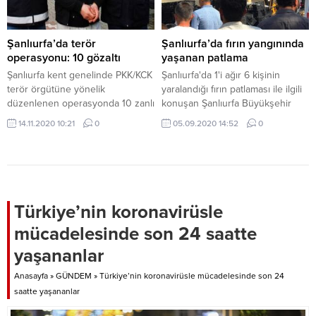
hızlandırdı. Şanlıurfa () – Şanlıurfa
Büyükşehir Belediyesi,
Türkiye’nin en büyük Besi
Şanlıurfa’da terör
Şanlıurfa’da fırın yangınında
Organize Tarım Bölgesi’nde (OSB)
operasyonu: 10 gözaltı
yaşanan patlama
yürüttüğü altyapı çalışmalarında
Şanlıurfa kent genelinde PKK/KCK
Şanlıurfa'da 1'i ağır 6 kişinin
mutlu sona ulaştı. Büyükşehir
terör örgütüne yönelik
yaralandığı fırın patlaması ile ilgili
Belediye Başkanı...
düzenlenen operasyonda 10 zanlı
konuşan Şanlıurfa Büyükşehir
gözaltına alındı. Edinilen bilgiye
Belediyesi İtfaiye Daire Başkanı
14.11.2020 10:21
0
05.09.2020 14:52
0
göre, Şanlıurfa İl Emniyet
Ahmet Nur Asoğlu, meydana
Müdürlüğü Terörle Mücadele
gelen olaylarda vatandaşların
Şube Müdürlüğü ekipleri, kent
itfaiye ekiplerine yardımcı olması
genelinde PKK/KCK terör
gerektiğini, işlerini yapma
örgütüne yönelik eşzamanlı
noktasında engelleyici olmamasını
operasyon düzenledi.
istedi.
Türkiye’nin koronavirüsle
Operasyonda 10 zanlı gözaltına
mücadelesinde son 24 saatte
alındı. Zanlılar, emniyete
götürülürken olayla ilgili
yaşananlar
soruşturma başlatıldı. HABERLER
5'li masadan ortak...
Anasayfa
»
GÜNDEM
»
Türkiye’nin koronavirüsle mücadelesinde son 24
saatte yaşananlar