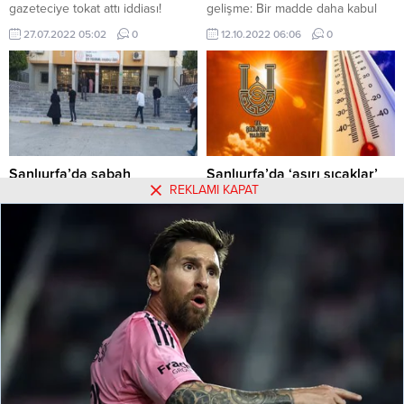
gazeteciye tokat attı iddiası!
gelişme: Bir madde daha kabul
edildi
27.07.2022 05:02
0
12.10.2022 06:06
0
Şanlıurfa’da sabah
Şanlıurfa’da ‘aşırı sıcaklar’
REKLAMI KAPAT
saatlerinde oy verme işlemi
nedeniyle Valilik’ten tören
başladı
için iptal kararı!
Şanlıurfa'da sabah saatlerinde oy
Şanlıurfa'da 'aşırı sıcaklar'
verme işlemi başladı
nedeniyle Valilik'ten tören için
iptal kararı!
14.05.2023 08:33
0
07.08.2023 19:58
0
Hakkımızda
Kullanım Koşulları
Gizlilik Politikası
Burçlar