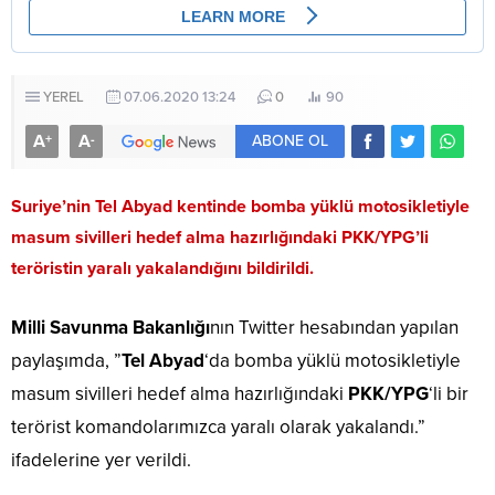
YEREL
07.06.2020 13:24
0
90
A
A
+
-
ABONE OL
Suriye’nin Tel Abyad kentinde bomba yüklü motosikletiyle
masum sivilleri hedef alma hazırlığındaki PKK/YPG’li
teröristin yaralı yakalandığını bildirildi.
Milli Savunma Bakanlığı
nın Twitter hesabından yapılan
paylaşımda, ”
Tel Abyad
‘da bomba yüklü motosikletiyle
masum sivilleri hedef alma hazırlığındaki
PKK/YPG
‘li bir
terörist komandolarımızca yaralı olarak yakalandı.”
ifadelerine yer verildi.