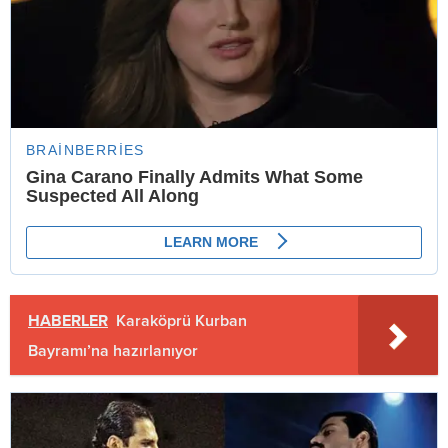
HABERLER
Karaköprü Kurban
Bayramı’na hazırlanıyor