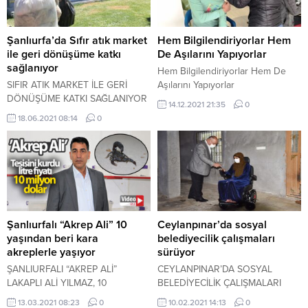
Şanlıurfa’da Sıfır atık market
Hem Bilgilendiriyorlar Hem
ile geri dönüşüme katkı
De Aşılarını Yapıyorlar
sağlanıyor
Hem Bilgilendiriyorlar Hem De
SIFIR ATIK MARKET İLE GERİ
Aşılarını Yapıyorlar
DÖNÜŞÜME KATKI SAĞLANIYOR
14.12.2021 21:35
0
18.06.2021 08:14
0
Şanlıurfalı “Akrep Ali” 10
Ceylanpınar’da sosyal
yaşından beri kara
belediyecilik çalışmaları
akreplerle yaşıyor
sürüyor
ŞANLIURFALI “AKREP ALİ”
CEYLANPINAR’DA SOSYAL
LAKAPLI ALİ YILMAZ, 10
BELEDİYECİLİK ÇALIŞMALARI
YAŞINDAN BERİ KARA
SÜRÜYOR
13.03.2021 08:23
0
10.02.2021 14:13
0