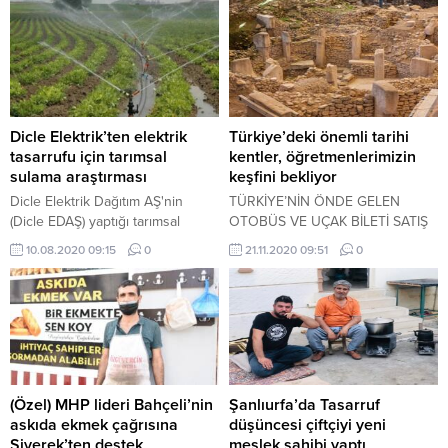
Dicle Elektrik’ten elektrik
Türkiye’deki önemli tarihi
tasarrufu için tarımsal
kentler, öğretmenlerimizin
sulama araştırması
keşfini bekliyor
Dicle Elektrik Dağıtım AŞ'nin
TÜRKİYE’NİN ÖNDE GELEN
(Dicle EDAŞ) yaptığı tarımsal
OTOBÜS VE UÇAK BİLETİ SATIŞ
sulama araştırması sonucuna
PLATFORMU OBİLET.COM, 24
10.08.2020 09:15
0
21.11.2020 09:51
0
göre, tarım arazilerinde yüzey
KASIM ÖĞRETMENLER
yerine damla sulama tekniği
GÜNÜ’NDE PANDEMİ
kullanıldığında 100 dönüm
DÖNEMİNDE FEDAKARCA
arazide yaklaşık 40 bin lira
ÇALIŞAN ÖĞRETMENLER İÇİN
tasarruf sağlanabileceği belirtildi.
TARİHİ DOKUSUYLA DİKKAT
ÇEKEN YERLERİ DERLEDİ.
(Özel) MHP lideri Bahçeli’nin
Şanlıurfa’da Tasarruf
askıda ekmek çağrısına
düşüncesi çiftçiyi yeni
Siverek’ten destek
meslek sahibi yaptı