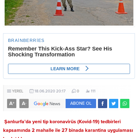
YEREL
18.06.2020 20:17
0
111
A
A
+
-
ABONE OL
Şanlıurfa’da yeni tip koronavirüs (Kovid-19) tedbirleri
kapsamında 2 mahalle ile 27 binada karantina uygulaması