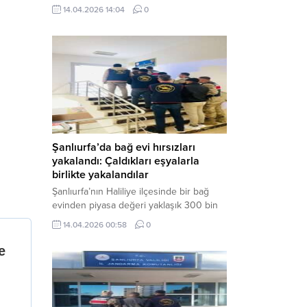
neden oldu. Olay yerine çok sayıda özel
14.04.2026 14:04
0
harekat polisi ve sağlık ekibi sevk
edilirken, saldırganı etkisiz hale getirme
çalışmaları devam ediyor. Haber Merkezi
– Siverek ilçesi Hasan Çelebi
Mahallesi’nde bulunan Ahmet Koyuncu
Mesleki...
Şanlıurfa’da bağ evi hırsızları
yakalandı: Çaldıkları eşyalarla
birlikte yakalandılar
Şanlıurfa’nın Haliliye ilçesinde bir bağ
evinden piyasa değeri yaklaşık 300 bin
TL olan eşyaları çalan şüpheliler,
14.04.2026 00:58
0
jandarmanın başarılı operasyonuyla
yakalandı. Olayla ilgili gözaltına alınan 3
şüpheliden 2’si tutuklanarak cezaevine
gönderildi. Haber Merkezi – Şanlıurfa İl
Jandarma Komutanlığı, “Faili Meçhul
Hırsızlık Olaylarının Aydınlatılmasına”