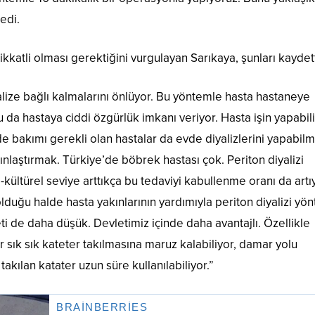
edi.
kkatli olması gerektiğini vurgulayan Sarıkaya, şunları kaydet
alize bağlı kalmalarını önlüyor. Bu yöntemle hasta hastaneye
 da hastaya ciddi özgürlük imkanı veriyor. Hasta işin yapabil
e bakımı gerekli olan hastalar da evde diyalizlerini yapabilm
nlaştırmak. Türkiye’de böbrek hastası çok. Periton diyalizi
kültürel seviye arttıkça bu tedaviyi kabullenme oranı da artı
duğu halde hasta yakınlarının yardımıyla periton diyalizi yön
i de daha düşük. Devletimiz içinde daha avantajlı. Özellikle
sık sık kateter takılmasına maruz kalabiliyor, damar yolu
akılan katater uzun süre kullanılabiliyor.”