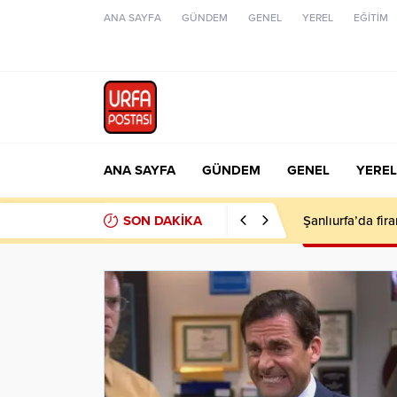
ANA SAYFA
GÜNDEM
GENEL
YEREL
EĞİTİM
ANA SAYFA
GÜNDEM
GENEL
YEREL
SON DAKİKA
Şanlıurfa’da fir