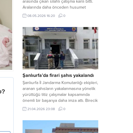
arasında çıkan silahlı çatışma kanlı bitti.
Aralarında daha önceden husumet
olduğu öğrenilen tarafların kavgası
08.05.2026 16:20
0
neticesinde 3 kişi olay yerinde yaşamını
yitirdi. Haber Merkezi – Olay, Haliliye
ilçesine bağlı kırsal Konaç Mahallesi’nde
meydana geldi. Edinilen bilgilere göre,
aralarında husumet bulunan iki grup
arasında henüz belirlenemeyen bir...
Şanlıurfa’da firari şahıs yakalandı
Şanlıurfa İl Jandarma Komutanlığı ekipleri,
aranan şahısların yakalanmasına yönelik
yürüttüğü titiz çalışmalar kapsamında
önemli bir başarıya daha imza attı. Birecik
ilçesinde düzenlenen operasyonla,
21.04.2026 23:08
0
hakkında kesinleşmiş hapis cezası
bulunan bir firari yakalanarak adalete
teslim edildi. Haber Merkezi – Şanlıurfa
Valiliği İl Basın ve Halkla İlişkiler