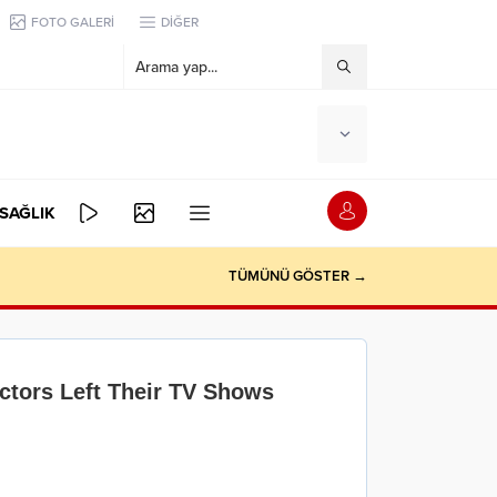
FOTO GALERİ
DİĞER
SAĞLIK
TÜMÜNÜ GÖSTER →