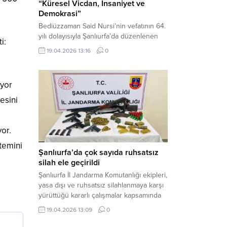
“Küresel Vicdan, İnsaniyet ve
Demokrasi”
Bediüzzaman Said Nursi’nin vefatının 64.
yılı dolayısıyla Şanlıurfa’da düzenlenen
ti:
panelde, günümüzün manevi ve
19.04.2026 13:16
0
toplumsal sorunlarına Risale-i Nur
perspektifiyle çözüm arandı. Karaköprü
Necmettin Cevheri Kültür Merkezi’nde
iyor
gerçekleştirilen “Küresel Vicdan,
İnsaniyet ve Demokrasi” başlıklı panel,
esini
hürriyet, adalet ve hukuk vurgularıyla
yoğun katılıma sahne oldu. Haber
Merkezi – Bediüzzaman Eğitim Kültür ve
yor.
Sanat...
temini
Şanlıurfa’da çok sayıda ruhsatsız
silah ele geçirildi
Şanlıurfa İl Jandarma Komutanlığı ekipleri,
yasa dışı ve ruhsatsız silahlanmaya karşı
yürüttüğü kararlı çalışmalar kapsamında
Bozova ilçesinde bir ikamete operasyon
19.04.2026 13:09
0
düzenledi. Yapılan aramada çok sayıda
uzun namlulu silah, tabanca ve