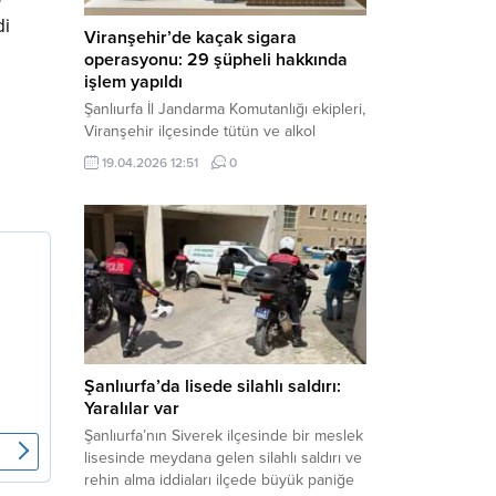
di
Viranşehir’de kaçak sigara
operasyonu: 29 şüpheli hakkında
işlem yapıldı
Şanlıurfa İl Jandarma Komutanlığı ekipleri,
Viranşehir ilçesinde tütün ve alkol
kaçakçılığına yönelik yürüttüğü kapsamlı
19.04.2026 12:51
0
çalışmalar neticesinde binlerce paket
gümrük kaçağı sigara ele geçirdi.
Operasyon kapsamında çok sayıda şahıs
hakkında adli süreç başlatıldı. Haber
Merkezi – Şanlıurfa Valiliği bünyesinde İl
Jandarma Komutanlığı tarafından
gerçekleştirilen “Tütün ve Alkol
Kaçakçılarına Yönelik Çalışmalar” tüm...
Şanlıurfa’da lisede silahlı saldırı:
Yaralılar var
Şanlıurfa’nın Siverek ilçesinde bir meslek
lisesinde meydana gelen silahlı saldırı ve
rehin alma iddiaları ilçede büyük paniğe