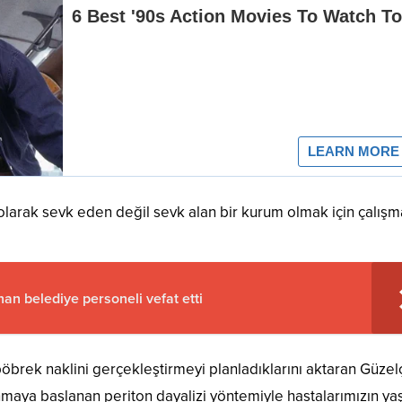
arak sevk eden değil sevk alan bir kurum olmak için çalışm
nan belediye personeli vefat etti
öbrek naklini gerçekleştirmeyi planladıklarını aktaran Güzel
maya başlanan periton dayalizi yöntemiyle hastalarımızın y