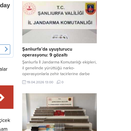
mühimmat ele geçirildi. Haber Merkezi –
Şanlıurfa Valiliği İl Basın ve Halkla İlişkiler
Müdürlüğü tarafından yapılan açıklamaya
göre; 17 Nisan...
Şanlıurfa’da uyuşturucu
operasyonu: 9 gözaltı
Şanlıurfa İl Jandarma Komutanlığı ekipleri,
il genelinde yürüttüğü narko-
alar
operasyonlarla zehir tacirlerine darbe
indirdi. Üç ilçede eş zamanlı
19.04.2026 13:00
0
gerçekleştirilen faaliyetlerde çeşitli
uyuşturucu maddeler ele geçirilirken, 9
şüpheli hakkında adli işlem başlatıldı.
Haber Merkezi – Şanlıurfa Valiliği İl Basın
ve Halkla İlişkiler Müdürlüğü’nden yapılan
açıklamaya göre, İl Jandarma Komutanlığı
çicek
tarafından “Narkotik Suçlarla...
aşam