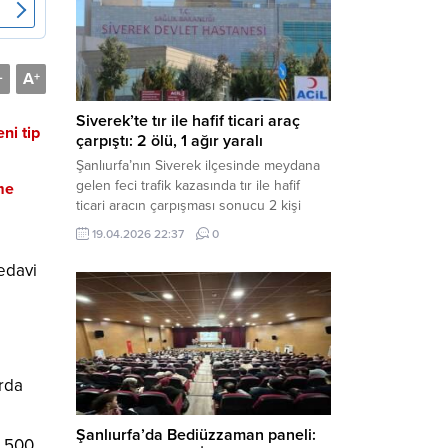
Müdürlüğü tarafından yapılan açıklamaya
göre; İl...
A
-
+
Siverek’te tır ile hafif ticari araç
ni tip
çarpıştı: 2 ölü, 1 ağır yaralı
Şanlıurfa’nın Siverek ilçesinde meydana
gelen feci trafik kazasında tır ile hafif
me
ticari aracın çarpışması sonucu 2 kişi
yaşamını yitirdi, 1 kişi ise ağır yaralandı.
19.04.2026 22:37
0
Haber Merkezi – Siverek-Adıyaman kara
yolunda seyir halindeki araçların
edavi
çarpışması sonucu meydana gelen
kazada can pazarı yaşandı. Kafa Kafaya
Çarpıştılar Edinilen bilgilere göre,
Hüseyin Çelik (29)...
arda
Şanlıurfa’da Bediüzzaman paneli:
k 500