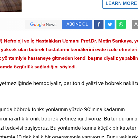
A
ABONE OL
Nefroloji ve İç Hastalıkları Uzmanı Prof.Dr. Metin Sarıkaya, ye
yüksek olan böbrek hastalarını kendilerini evde izole etmeleri
iz yöntemiyle hastaneye gitmeden kendi başına diyaliz yapabil
amda özgürlük sağladığını söyledi.
yetmezliğinde hemodiyaliz, periton diyalizi ve böbrek nakli t
ğunda böbrek fonksiyonlarının yüzde 90’ınına kadarının
uruma artık kronik böbrek yetmezliği diyoruz. Bu tür duruml
izi tedavisi başlıyoruz. Bu yöntemde karına küçük bir kateter
yöntemle 10 dakikalık bir operasyonla yapıyoruz. Bunu yaklaşı