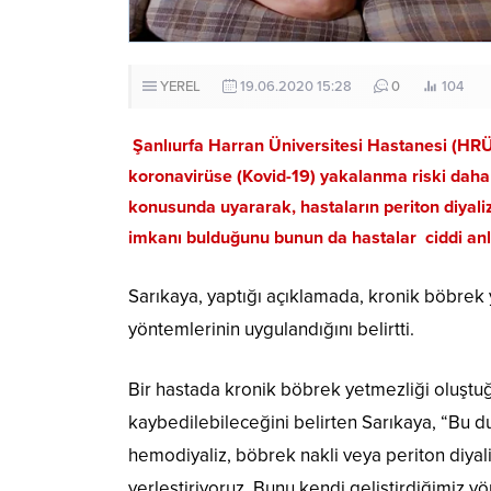
YEREL
19.06.2020 15:28
0
104
Şanlıurfa Harran Üniversitesi Hastanesi (HRÜ) 
koronavirüse (Kovid-19) yakalanma riski daha 
konusunda uyararak, hastaların periton diyal
imkanı bulduğunu bunun da hastalar ciddi anl
Sarıkaya, yaptığı açıklamada, kronik böbrek 
yöntemlerinin uygulandığını belirtti.
Bir hastada kronik böbrek yetmezliği oluştu
kaybedilebileceğini belirten Sarıkaya, “Bu d
hemodiyaliz, böbrek nakli veya periton diyal
yerleştiriyoruz. Bunu kendi geliştirdiğimiz 