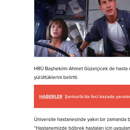
HRÜ Başhekimi Ahmet Güzelçicek de hasta ol
yürüttüklerini belirtti.
HABERLER
Şanlıurfa'da feci kazada yarala
Üniversite hastanesinde yakın bir zamanda b
“Hastanemizde böbrek hastaları için uygulan