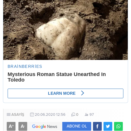
ASAYİŞ
20.06.2020 12:56
0
97
A
A
+
-
ABONE OL