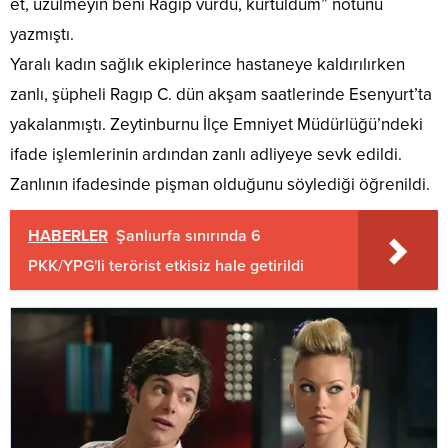
et, üzülmeyin beni Ragıp vurdu, kurtuldum” notunu
yazmıştı.
Yaralı kadın sağlık ekiplerince hastaneye kaldırılırken
zanlı, şüpheli Ragıp C. dün akşam saatlerinde Esenyurt’ta
yakalanmıştı. Zeytinburnu İlçe Emniyet Müdürlüğü’ndeki
ifade işlemlerinin ardından zanlı adliyeye sevk edildi.
Zanlının ifadesinde pişman olduğunu söylediği öğrenildi.
HABERLER
Şanlıurfa sınırında 6
PKK/YPG'li terörist etkisiz hale getirildi