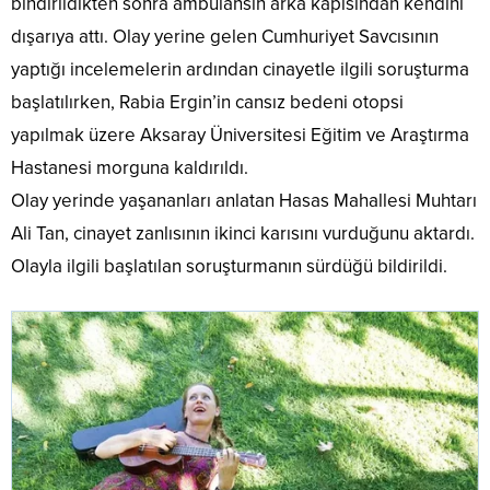
bindirildikten sonra ambulansın arka kapısından kendini
dışarıya attı. Olay yerine gelen Cumhuriyet Savcısının
yaptığı incelemelerin ardından cinayetle ilgili soruşturma
başlatılırken, Rabia Ergin’in cansız bedeni otopsi
yapılmak üzere Aksaray Üniversitesi Eğitim ve Araştırma
Hastanesi morguna kaldırıldı.
Olay yerinde yaşananları anlatan Hasas Mahallesi Muhtarı
Ali Tan, cinayet zanlısının ikinci karısını vurduğunu aktardı.
Olayla ilgili başlatılan soruşturmanın sürdüğü bildirildi.