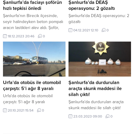
araca yan taraftan gelen
kontrol etti. Kedi sesleri duyan
Şanlıurfa’da faciayı şoförün
Şanlıurfa’da DEAŞ
sürücüsü ve plakası henüz
vatandaş motorun iç kısmına
hızlı tepkisi önledi
operasyonu: 2 gözaltı
öğrenilemeyen...
sıkışan yavru...
Şanlıurfa’nın Birecik ilçesinde,
Şanlıurfa'da DEAŞ operasyonu: 2
seyir halindeyken beton pompalı
gözaltı
aracın lastikleri alev aldı. Şoför,
04.12.2021 12:10
0
aracı hızla akaryakıt depolarının
18.12.2023 20:46
0
olduğu alandan uzaklaştırarak
olası bir facianın önüne geçti.
Olay, Birecik ilçesine bağlı Atatürk
Mahallesi’nde yaşandı. Beton
firmasına ait beton pompalı aracın
lastikleri seyir halindeyken henüz
bilinmeyen bir nedenle alev aldı.
Alevler hızla büyüyerek aracın...
Urfa’da otobüs ile otomobil
Şanlıurfa’da durdurulan
çarpıştı: 5’i ağır 8 yaralı
araçta skunk maddesi ile
silah çıktı!
Urfa'da otobüs ile otomobil
çarpıştı: 5'i ağır 8 yaralı
Şanlıurfa’da durdurulan araçta
skunk maddesi ile silah çıktı!
20.10.2021 15:54
0
23.03.2023 09:00
0