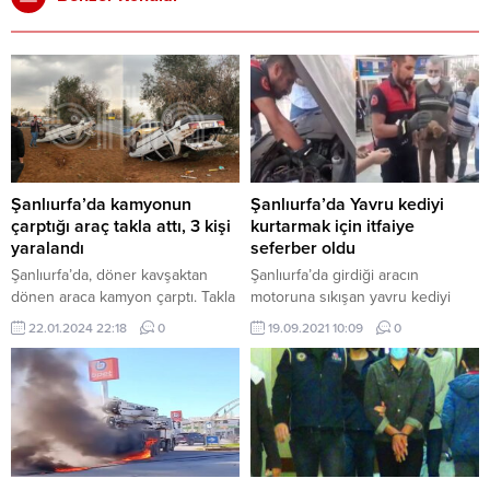
Şanlıurfa’da kamyonun
Şanlıurfa’da Yavru kediyi
çarptığı araç takla attı, 3 kişi
kurtarmak için itfaiye
yaralandı
seferber oldu
Şanlıurfa’da, döner kavşaktan
Şanlıurfa’da girdiği aracın
dönen araca kamyon çarptı. Takla
motoruna sıkışan yavru kediyi
atıp ağaca çarparak durabilen
itfaiye ekipleri kurtardı. Kurtarılan
22.01.2024 22:18
0
19.09.2021 10:09
0
araçta 3 kişi yaralandı. Araca
yavru kediye vatandaşlar süt ve
çarpan kamyonun olay yerinden
su içirdi. Şanlıurfa’da bir
kaçtığı iddia edildi. Kaza, bugün
otomobilin kaputuna sıkışan yavru
Şanlıurfa-Mardin yolu üzerinde
kedinin imdadına İtfaiye Ekipleri
bulunan dönerli kavşakta
yetişti. Arabasının kaputundan
meydana geldi. Kavşaktan
gelen seslerden şüphelenen bir
dönmeye çalışan 63 AE 211 plakalı
vatandaş, aracın kaputu açarak