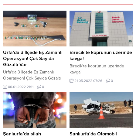
Urfa’da 3 İlçede Eş Zamanlı
Birecik’te köprünün üzerinde
Operasyon! Çok Sayıda
kavga!
Gözaltı Var
Birecik'te köprünün üzerinde
Urfa'da 3 İlçede Eş Zamanlı
kavga!
Operasyon! Çok Sayıda Gözaltı
21.05.2022 07:26
0
Var
06.01.2022 21:11
0
Şanlıurfa’da silah
Şanlıurfa’da Otomobil