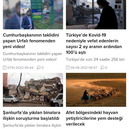
Cumhurbaşkanının taklidini
Türkiye’de Kovid-19
yapan Urfalı fenomenden
nedeniyle vefat edenlerin
yeni video!
sayısı 2 ay aranın ardından
100’ü aştı
Cumhurbaşkanının taklidini yapan
Urfalı fenomenden yeni video!
Türkiye’de son 24 saatte 256 bin
163 Kovid-19 testi yapıldı, 24 bin
07.10.2022 05:44
0
04.08.2021 06:57
0
832 kişinin testi pozitif çıktı, 126
kişi yaşamını yitirdi. Sağlık
Bakanlığınca Günlük Koronavirüs
Tablosu, “covid19.saglik.gov.tr”
adresinden paylaşıldı. Buna göre,
Türkiye’de son 24 saatte 256 bin
163 Kovid-19 testi yapıldı, 24 bin
832 kişinin testi pozitif çıktı, 126
Şanlıurfa’da yıkılan binalara
Afet bölgesindeki hayvan
kişi hayatını kaybetti,...
ilişkin soruşturma başlatıldı
yetiştiricilerine yem desteği
verilecek
Şanlıurfa’da yıkılan binalara ilişkin