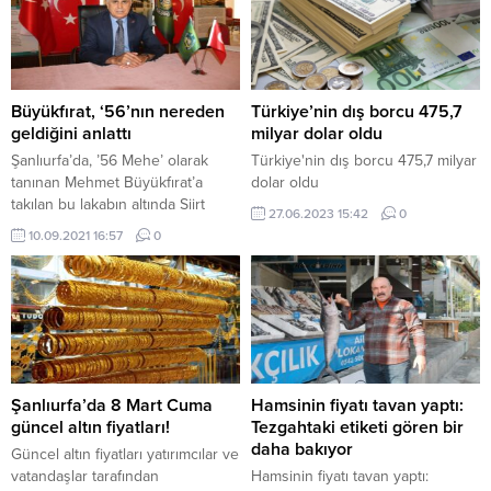
Büyükfırat, ‘56’nın nereden
Türkiye’nin dış borcu 475,7
geldiğini anlattı
milyar dolar oldu
Şanlıurfa’da, ’56 Mehe’ olarak
Türkiye'nin dış borcu 475,7 milyar
tanınan Mehmet Büyükfırat’a
dolar oldu
takılan bu lakabın altında Siirt
27.06.2023 15:42
0
plakası yatıyor. Şanlıurfa’nın renkli
10.09.2021 16:57
0
simalarından Mehmet Büyükfırat,
hemen hemen her kesim
tarafından ‘56 Mehe’ lakabıyla
tanınıyor. Son 20 yılda
Şanlıurfaspor’da ve AK Parti’de
yöneticilik görevlerinde bulunan,
belediye meclis üyeliği de yapmış
olan Büyükfırat, şu anda da
Şanlıurfa’da 8 Mart Cuma
Hamsinin fiyatı tavan yaptı:
Şanlıurfaspor Yönetiminde...
güncel altın fiyatları!
Tezgahtaki etiketi gören bir
daha bakıyor
Güncel altın fiyatları yatırımcılar ve
vatandaşlar tarafından
Hamsinin fiyatı tavan yaptı: