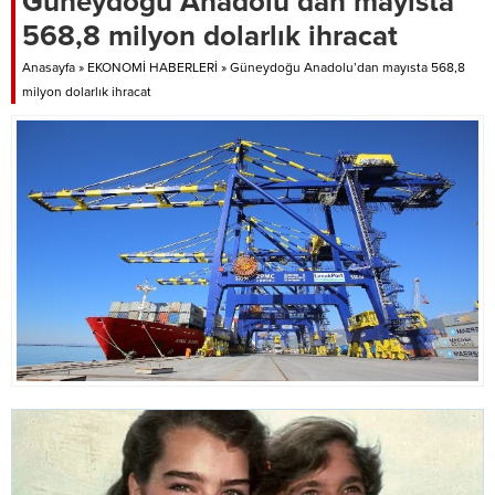
Güneydoğu Anadolu’dan mayısta
Genel Müdürlüğü’nün 13–19
568,8 milyon dolarlık ihracat
Nisan 2026 tarihlerini kapsayan
haftalık hava tahmin raporuna
Anasayfa
»
EKONOMİ HABERLERİ
»
Güneydoğu Anadolu’dan mayısta 568,8
göre, serin hava dalgası...
milyon dolarlık ihracat