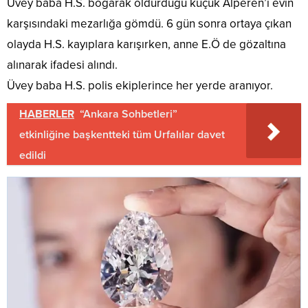
Üvey baba H.S. boğarak öldürdüğü küçük Alperen’i evin
karşısındaki mezarlığa gömdü. 6 gün sonra ortaya çıkan
olayda H.S. kayıplara karışırken, anne E.Ö de gözaltına
alınarak ifadesi alındı.
Üvey baba H.S. polis ekiplerince her yerde aranıyor.
HABERLER
“Ankara Sohbetleri”
etkinliğine başkentteki tüm Urfalılar davet
edildi