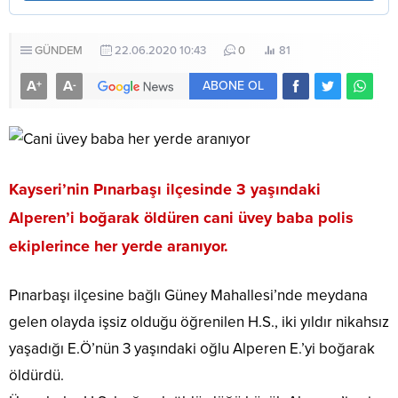
GÜNDEM
22.06.2020 10:43
0
81
A
A
+
-
ABONE OL
Kayseri’nin Pınarbaşı ilçesinde 3 yaşındaki
Alperen’i boğarak öldüren cani üvey baba polis
ekiplerince her yerde aranıyor.
Pınarbaşı ilçesine bağlı Güney Mahallesi’nde meydana
gelen olayda işsiz olduğu öğrenilen H.S., iki yıldır nikahsız
yaşadığı E.Ö’nün 3 yaşındaki oğlu Alperen E.’yi boğarak
öldürdü.