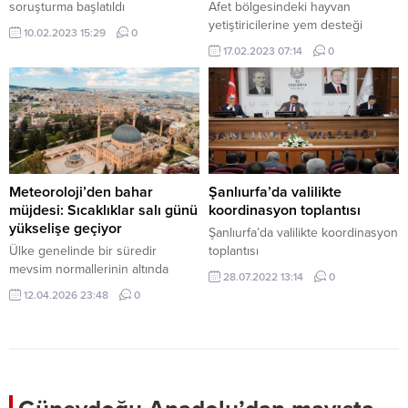
soruşturma başlatıldı
Afet bölgesindeki hayvan
yetiştiricilerine yem desteği
10.02.2023 15:29
0
verilecek
17.02.2023 07:14
0
Meteoroloji’den bahar
Şanlıurfa’da valilikte
müjdesi: Sıcaklıklar salı günü
koordinasyon toplantısı
yükselişe geçiyor
Şanlıurfa’da valilikte koordinasyon
Ülke genelinde bir süredir
toplantısı
mevsim normallerinin altında
28.07.2022 13:14
0
seyreden ve serin geçen havalar
12.04.2026 23:48
0
yerini ısınmaya bırakıyor.
Meteoroloji Genel Müdürlüğü
(MGM), önümüzdeki haftaya dair
hava tahmin raporunu paylaşarak
sıcaklık artışı için gün verdi.
Haber Merkezi – Meteoroloji