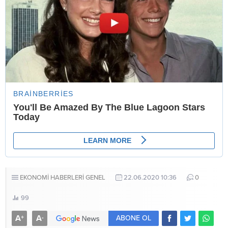
EKONOMİ HABERLERİ
GENEL
22.06.2020 10:36
0
99
A
A
+
-
ABONE OL