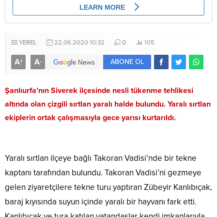
YEREL
22.06.2020 10:32
0
105
A
A
+
-
ABONE OL
Şanlıurfa’nın Siverek ilçesinde nesli tükenme tehlikesi
altında olan çizgili sırtlan yaralı halde bulundu. Yaralı sırtlan
ekiplerin ortak çalışmasıyla gece yarısı kurtarıldı.
Yaralı sırtlan ilçeye bağlı Takoran Vadisi’nde bir tekne
kaptanı tarafından bulundu. Takoran Vadisi’ni gezmeye
gelen ziyaretçilere tekne turu yaptıran Zübeyir Kanlıbıçak,
baraj kıyısında suyun içinde yaralı bir hayvanı fark etti.
Kanlıbıçak ve tura katılan vatandaşlar kendi imkanlarıyla