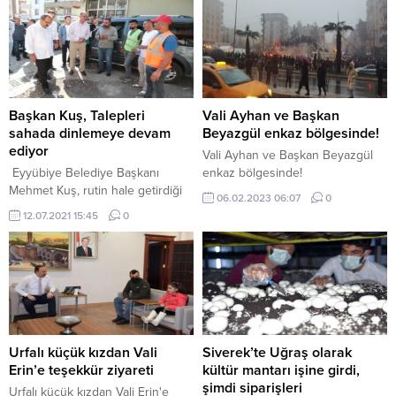
Başkan Kuş, Talepleri
Vali Ayhan ve Başkan
sahada dinlemeye devam
Beyazgül enkaz bölgesinde!
ediyor
Vali Ayhan ve Başkan Beyazgül
Eyyübiye Belediye Başkanı
enkaz bölgesinde!
Mehmet Kuş, rutin hale getirdiği
06.02.2023 06:07
0
esnaf ve vatandaş ziyaretlerine
12.07.2021 15:45
0
ara vermeden devam ediyor.
Başkan Kuş son olarak
Akşemsettin mahallesinde esnaf
ve vatandaşlarla bir araya gelip,
taleplerini yerinde dinledi.
Eyyübiye Belediye Başkanı
Mehmet Kuş, rutin hale getirdiği
esnaf ve vatandaş ziyaretlerine
Urfalı küçük kızdan Vali
Siverek’te Uğraş olarak
ara vermeden devam ediyor.
Erin’e teşekkür ziyareti
kültür mantarı işine girdi,
Göreve geldiği ilk...
şimdi siparişleri
Urfalı küçük kızdan Vali Erin'e