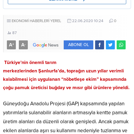
EKONOMİ HABERLERİ
YEREL
22.06.2020 10:24
0
87
A
A
+
-
ABONE OL
Türkiye’nin önemli tarım
merkezlerinden Şanlıurfa’da, toprağın uzun yıllar verimli
kalabilmesi için uygulanan “nöbetleşe ekim” kapsamında
çoğu pamuk üreticisi buğday ve mısır gibi ürünlere yöneldi.
Güneydoğu Anadolu Projesi (GAP) kapsamında yapılan
yatırımlarla sulanabilir alanların artmasıyla kentte pamuk
üretim alanları da düzenli olarak genişledi. Ancak pamuk
ekilen alanlarda aşırı su kullanımı nedeniyle tuzlanma ve