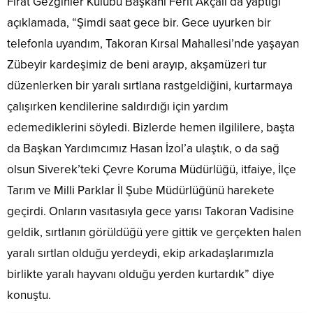
Fırat Gezginler Kulübü Başkanı Ferit Akçalı da yaptığı
açıklamada, “Şimdi saat gece bir. Gece uyurken bir
telefonla uyandım, Takoran Kırsal Mahallesi’nde yaşayan
Zübeyir kardeşimiz de beni arayıp, akşamüzeri tur
düzenlerken bir yaralı sırtlana rastgeldiğini, kurtarmaya
çalışırken kendilerine saldırdığı için yardım
edemediklerini söyledi. Bizlerde hemen ilgililere, başta
da Başkan Yardımcımız Hasan İzol’a ulaştık, o da sağ
olsun Siverek’teki Çevre Koruma Müdürlüğü, itfaiye, İlçe
Tarım ve Milli Parklar İl Şube Müdürlüğünü harekete
geçirdi. Onların vasıtasıyla gece yarısı Takoran Vadisine
geldik, sırtlanın görüldüğü yere gittik ve gerçekten halen
yaralı sırtlan olduğu yerdeydi, ekip arkadaşlarımızla
birlikte yaralı hayvanı olduğu yerden kurtardık” diye
konuştu.