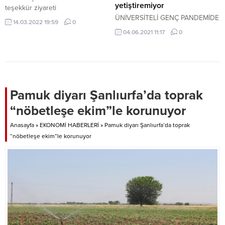
yetiştiremiyor
teşekkür ziyareti
ÜNİVERSİTELİ GENÇ PANDEMİDE
14.03.2022 19:59
0
UĞRAŞ OLARAK BAŞLADIĞI İŞE,
04.06.2021 11:17
0
ŞİMDİ SİPARİŞLERİ
YETİŞTİREMİYOR
Pamuk diyarı Şanlıurfa’da toprak
“nöbetleşe ekim”le korunuyor
Anasayfa
»
EKONOMİ HABERLERİ
»
Pamuk diyarı Şanlıurfa’da toprak
“nöbetleşe ekim”le korunuyor