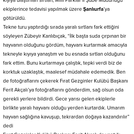
kıyıya ulaştırılan sırtlan, Milli Parklar İl Şube Müdürlüğü
ekiplerince tedavisi yapılmak üzere
Şanlıurfa
’ya
götürüldü.
Tekne turu yaptırdığı sırada yaralı sırtlanı fark ettiğini
söyleyen Zübeyir Kanlıbıçak, “İlk başta suda çırpınan bir
hayvanın olduğunu gördüm, hayvanı kurtarmak amacıyla
tekneyle kıyıya yanaştım ve bu esnada sırtlan olduğunu
fark ettim. Bunu kurtarmaya çalıştık, tepki verdi biz de
korktuk uzaklaştık, maalesef müdahale edemedik. Ben
de fotoğraflarını çekerek Fırat Gezginler Kulübü Başkanı
Ferit Akçalı’ya fotoğraflarını gönderdim, sağ olsun oda
gerekli yerlere bildirdi. Gece yarısı gelen ekiplerle
birlikte yaralı hayvanı olduğu yerden kurtardık. Umarım
hayvan sağlığına kavuşup, tekrardan doğaya kazandırılır”
dedi