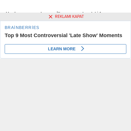
Henüz yorum yapılmamış. İlk yorumu yukarıdaki form
REKLAMI KAPAT
aracılığıyla siz yapabilirsiniz.
Benzer Konular
Şanlıurfa’da 120 otobüs
Dezavantajlı kadınların
şoförü alınacak
hayatı el emeği ve doğal
ürünler pazarıyla değişti
Şanlıurfa Büyükşehir Belediyesi,
şehir içi toplu taşıma hizmetlerini
Şanlıurfa'da Karaköprü
güçlendirmek amacıyla 120 yeni
Belediyesince hayata geçirilen
otobüs şoförü alacağını duyurdu.
Kadın Emeği ve Doğal Ürünler
21.08.2024 00:24
0
18.07.2020 19:07
0
Başvurular 2 Eylül 2024 tarihine
(KEDÜP) Pazarı Projesi