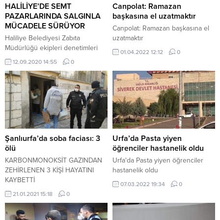
HALİLİYE’DE SEMT
Canpolat: Ramazan
PAZARLARINDA SALGINLA
başkasına el uzatmaktır
MÜCADELE SÜRÜYOR
Canpolat: Ramazan başkasına el
Haliliye Belediyesi Zabıta
uzatmaktır
Müdürlüğü ekipleri denetimleri
01.04.2022 12:12
0
aralıksız sürdürüyor. Bu
12.09.2020 14:55
0
kapsamda ekipler ilçede kurulan
semt pazarlarında salgından
korunma çerçevesinde maske,
sosyal mesafe ve hijyen
kontrolleri yaparken, ürünlerin
fiyat etiketleri de denetlendi.
Şanlıurfa’da soba faciası: 3
Urfa’da Pasta yiyen
ölü
öğrenciler hastanelik oldu
KARBONMONOKSİT GAZINDAN
Urfa'da Pasta yiyen öğrenciler
ZEHİRLENEN 3 KİŞİ HAYATINI
hastanelik oldu
KAYBETTİ
07.03.2022 19:34
0
21.01.2021 15:18
0