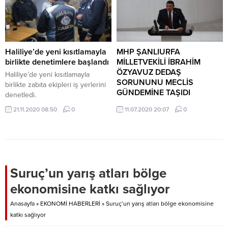
Haliliye’de yeni kısıtlamayla
MHP ŞANLIURFA
birlikte denetimlere başlandı
MİLLETVEKİLİ İBRAHİM
ÖZYAVUZ DEDAŞ
Haliliye’de yeni kısıtlamayla
SORUNUNU MECLİS
birlikte zabıta ekipleri iş yerlerini
GÜNDEMİNE TAŞIDI
denetledi.
MHP ŞANLIURFA MİLLETVEKİLİ
21.11.2020 08:50
0
11.07.2020 20:07
0
İBRAHİM ÖZYAVUZ DEDAŞ
SORUNUNU MECLİS
GÜNDEMİNE TAŞIDI Urfa’nın
yükünü yine ÖZYAVUZ
sırtladı.Son günlerde Şanlıurfada
yaşanan Tedaş sorununun bir an
Suruç’un yarış atları bölge
önce çözüme kavuşması için
ekonomisine katkı sağlıyor
Bugün Meclis’te söz hakkı alan
Şanlıurfa MHP Milletvekili İbrahim
Anasayfa
»
EKONOMİ HABERLERİ
»
Suruç’un yarış atları bölge ekonomisine
ÖZYAVUZ yaşanan sorunları
katkı sağlıyor
aktarıp acilen çözüm politikası
uygulanması ve çiftçinin