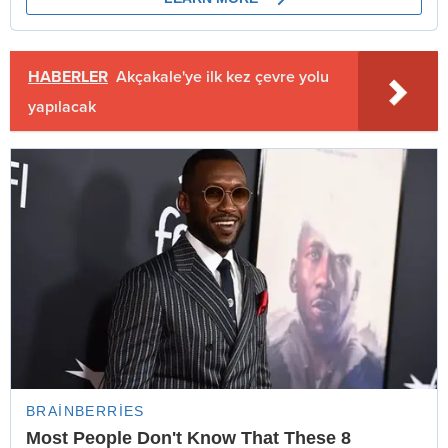
HABERLER
Akçakale'ye ilk kez çevre yolu
yapılacak