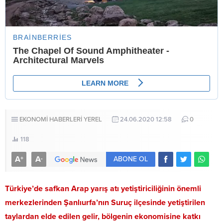
EKONOMİ HABERLERİ
YEREL
24.06.2020 12:58
0
118
A
A
+
-
ABONE OL
Türkiye’de safkan Arap yarış atı yetiştiriciliğinin önemli
merkezlerinden Şanlıurfa’nın Suruç ilçesinde yetiştirilen
taylardan elde edilen gelir, bölgenin ekonomisine katkı