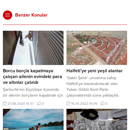
Benzer Konular
Borcu borçla kapatmaya
Halfeti’ye yeni yeşil alanlar
çalışan ailenin evindeki para
‘Sakin Şehir’ unvanına sahip
ve altınlar çalındı
Halfeti’ye kazandırılacak olan
Şanlıurfa’nın Eyyübiye ilçesinde
Yukarı Göklü Kent Parkı
bir ailenin borçlarını kapatmak için
çalışmalarında sona yaklaşıldı.
ödünç aldıkları para ve altınlar
Şanlıurfa Büyükşehir Belediyesi
27.08.2020 10:37
0
16.05.2022 14:09
0
çalındı. Aile, yaklaşık 2 aydır
tarafından ‘sakin şehir’ olarak
bulunamayan hırsızların
bilinen Halfeti’ye kazandırılacak
bulunmasını istiyor.
olan Yukarı Göklü Kent Parkı
çalışmalarında sona gelindi.