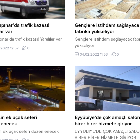
pınar’da trafik kazası!
Gençlere istihdam sağlayaca
lar var
fabrika yükseliyor
ınar'da trafik kazası! Yaralılar var
Gençlere istihdam sağlayacak fabr
yükseliyor
.2022 12:57
0
04.02.2022 11:53
0
çin ek uçak seferi
Eyyübiye’de çok amaçlı salon
lenecek
birer birer hizmete giriyor
in ek uçak seferi düzenlenecek
EYYÜBİYE’DE ÇOK AMAÇLI SAL
BİRER BİRER HİZMETE GİRİYOR