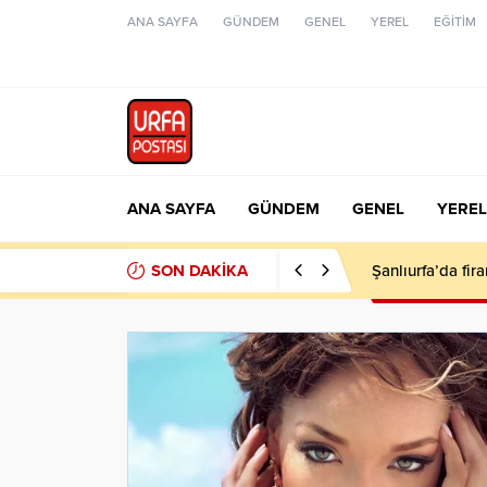
ANA SAYFA
GÜNDEM
GENEL
YEREL
EĞİTİM
ANA SAYFA
GÜNDEM
GENEL
YEREL
SON DAKİKA
Şanlıurfa’da fir