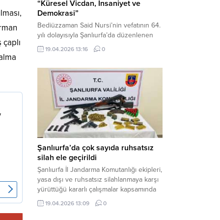
“Küresel Vicdan, İnsaniyet ve
lması,
Demokrasi”
Bediüzzaman Said Nursi’nin vefatının 64.
Orman
yılı dolayısıyla Şanlıurfa’da düzenlenen
 çaplı
panelde, günümüzün manevi ve
19.04.2026 13:16
0
toplumsal sorunlarına Risale-i Nur
 alma
perspektifiyle çözüm arandı. Karaköprü
Necmettin Cevheri Kültür Merkezi’nde
gerçekleştirilen “Küresel Vicdan,
İnsaniyet ve Demokrasi” başlıklı panel,
hürriyet, adalet ve hukuk vurgularıyla
yoğun katılıma sahne oldu. Haber
Merkezi – Bediüzzaman Eğitim Kültür ve
Sanat...
Şanlıurfa’da çok sayıda ruhsatsız
silah ele geçirildi
Şanlıurfa İl Jandarma Komutanlığı ekipleri,
yasa dışı ve ruhsatsız silahlanmaya karşı
yürüttüğü kararlı çalışmalar kapsamında
Bozova ilçesinde bir ikamete operasyon
19.04.2026 13:09
0
düzenledi. Yapılan aramada çok sayıda
uzun namlulu silah, tabanca ve