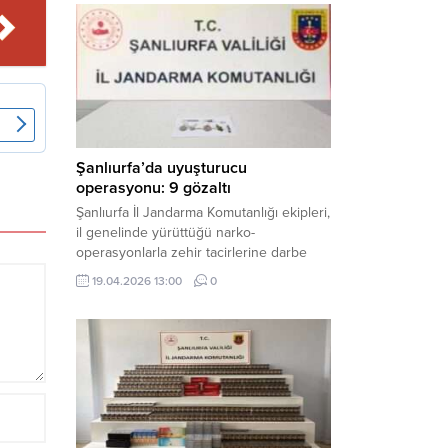
mühimmat ele geçirildi. Haber Merkezi –
Şanlıurfa Valiliği İl Basın ve Halkla İlişkiler
Müdürlüğü tarafından yapılan açıklamaya
göre; 17 Nisan...
Şanlıurfa’da uyuşturucu
operasyonu: 9 gözaltı
Şanlıurfa İl Jandarma Komutanlığı ekipleri,
il genelinde yürüttüğü narko-
operasyonlarla zehir tacirlerine darbe
indirdi. Üç ilçede eş zamanlı
19.04.2026 13:00
0
gerçekleştirilen faaliyetlerde çeşitli
uyuşturucu maddeler ele geçirilirken, 9
şüpheli hakkında adli işlem başlatıldı.
Haber Merkezi – Şanlıurfa Valiliği İl Basın
ve Halkla İlişkiler Müdürlüğü’nden yapılan
açıklamaya göre, İl Jandarma Komutanlığı
tarafından “Narkotik Suçlarla...