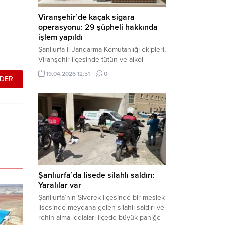
Viranşehir’de kaçak sigara
operasyonu: 29 şüpheli hakkında
işlem yapıldı
Şanlıurfa İl Jandarma Komutanlığı ekipleri,
Viranşehir ilçesinde tütün ve alkol
kaçakçılığına yönelik yürüttüğü kapsamlı
19.04.2026 12:51
0
çalışmalar neticesinde binlerce paket
gümrük kaçağı sigara ele geçirdi.
Operasyon kapsamında çok sayıda şahıs
hakkında adli süreç başlatıldı. Haber
Merkezi – Şanlıurfa Valiliği bünyesinde İl
Jandarma Komutanlığı tarafından
gerçekleştirilen “Tütün ve Alkol
Kaçakçılarına Yönelik Çalışmalar” tüm...
Şanlıurfa’da lisede silahlı saldırı:
Yaralılar var
Şanlıurfa’nın Siverek ilçesinde bir meslek
lisesinde meydana gelen silahlı saldırı ve
rehin alma iddiaları ilçede büyük paniğe