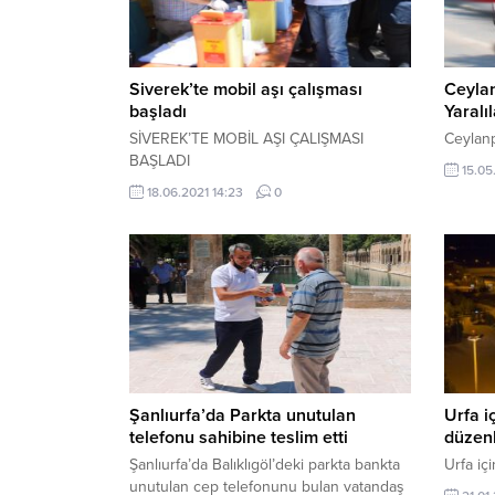
Siverek’te mobil aşı çalışması
Ceylan
başladı
Yaralı
SİVEREK’TE MOBİL AŞI ÇALIŞMASI
Ceylanp
BAŞLADI
15.05
18.06.2021 14:23
0
Şanlıurfa’da Parkta unutulan
Urfa i
telefonu sahibine teslim etti
düzen
Şanlıurfa’da Balıklıgöl’deki parkta bankta
Urfa iç
unutulan cep telefonunu bulan vatandaş