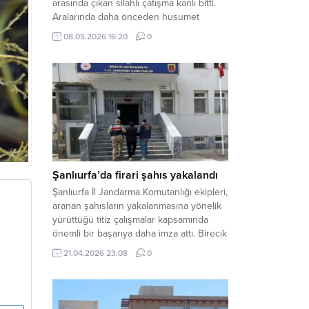
arasında çıkan silahlı çatışma kanlı bitti.
Aralarında daha önceden husumet
olduğu öğrenilen tarafların kavgası
08.05.2026 16:20
0
neticesinde 3 kişi olay yerinde yaşamını
yitirdi. Haber Merkezi – Olay, Haliliye
ilçesine bağlı kırsal Konaç Mahallesi’nde
meydana geldi. Edinilen bilgilere göre,
aralarında husumet bulunan iki grup
arasında henüz belirlenemeyen bir...
Şanlıurfa’da firari şahıs yakalandı
Şanlıurfa İl Jandarma Komutanlığı ekipleri,
aranan şahısların yakalanmasına yönelik
yürüttüğü titiz çalışmalar kapsamında
önemli bir başarıya daha imza attı. Birecik
ilçesinde düzenlenen operasyonla,
21.04.2026 23:08
0
hakkında kesinleşmiş hapis cezası
bulunan bir firari yakalanarak adalete
teslim edildi. Haber Merkezi – Şanlıurfa
Valiliği İl Basın ve Halkla İlişkiler