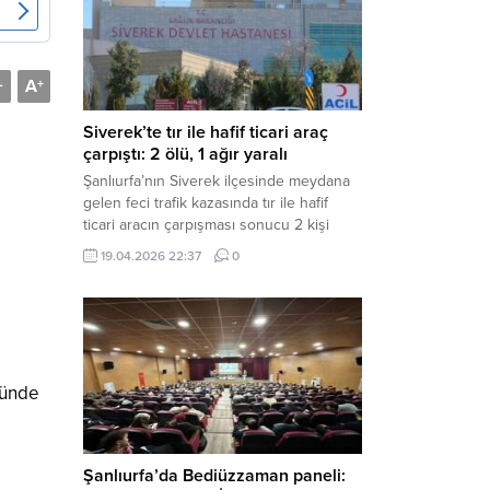
Müdürlüğü tarafından yapılan açıklamaya
göre; İl...
A
-
+
Siverek’te tır ile hafif ticari araç
çarpıştı: 2 ölü, 1 ağır yaralı
Şanlıurfa’nın Siverek ilçesinde meydana
gelen feci trafik kazasında tır ile hafif
ticari aracın çarpışması sonucu 2 kişi
yaşamını yitirdi, 1 kişi ise ağır yaralandı.
19.04.2026 22:37
0
Haber Merkezi – Siverek-Adıyaman kara
yolunda seyir halindeki araçların
çarpışması sonucu meydana gelen
kazada can pazarı yaşandı. Kafa Kafaya
Çarpıştılar Edinilen bilgilere göre,
Hüseyin Çelik (29)...
ründe
Şanlıurfa’da Bediüzzaman paneli: