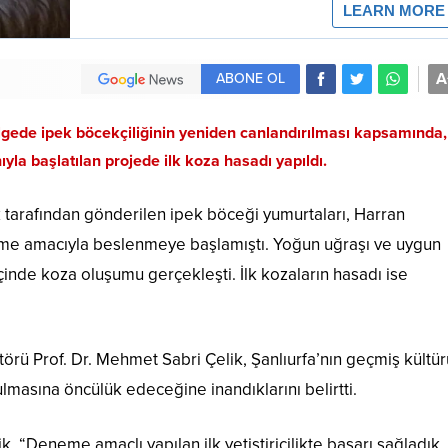
A
ABONE OL
lgede ipek böcekçiliğinin yeniden canlandırılması kapsamında,
a başlatılan projede ilk koza hasadı yapıldı.
 tarafından gönderilen ipek böceği yumurtaları, Harran
e amacıyla beslenmeye başlamıştı. Yoğun uğraşı ve uygun
çinde koza oluşumu gerçekleşti. İlk kozaların hasadı ise
örü Prof. Dr. Mehmet Sabri Çelik, Şanlıurfa’nın geçmiş kültü
ulmasına öncülük edeceğine inandıklarını belirtti.
, “Deneme amaçlı yapılan ilk yetiştiricilikte başarı sağladık.