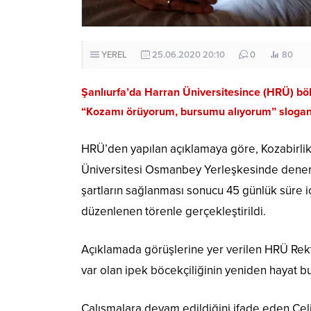
YEREL
25.06.2020 20:10
0
80
Şanlıurfa’da Harran Üniversitesince (HRÜ) bö
“Kozamı örüyorum, bursumu alıyorum” sloganıyl
HRÜ’den yapılan açıklamaya göre, Kozabirlik
Üniversitesi Osmanbey Yerleşkesinde denem
şartların sağlanması sonucu 45 günlük süre i
düzenlenen törenle gerçekleştirildi.
Açıklamada görüşlerine yer verilen HRÜ Rekt
var olan ipek böcekçiliğinin yeniden hayat b
Çalışmalara devam edildiğini ifade eden Çelik