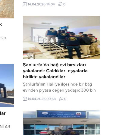
neden oldu. Olay yerine çok sayıda özel
14.04.2026 14:04
0
harekat polisi ve sağlık ekibi sevk
edilirken, saldırganı etkisiz hale getirme
çalışmaları devam ediyor. Haber Merkezi
k
– Siverek ilçesi Hasan Çelebi
Mahallesi’nde bulunan Ahmet Koyuncu
Mesleki...
ika
Şanlıurfa’da bağ evi hırsızları
yakalandı: Çaldıkları eşyalarla
birlikte yakalandılar
Şanlıurfa’nın Haliliye ilçesinde bir bağ
evinden piyasa değeri yaklaşık 300 bin
TL olan eşyaları çalan şüpheliler,
14.04.2026 00:58
0
jandarmanın başarılı operasyonuyla
yakalandı. Olayla ilgili gözaltına alınan 3
lar
şüpheliden 2’si tutuklanarak cezaevine
gönderildi. Haber Merkezi – Şanlıurfa İl
Jandarma Komutanlığı, “Faili Meçhul
ONLAR
Hırsızlık Olaylarının Aydınlatılmasına”