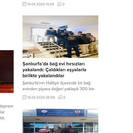
neden oldu. Olay yerine çok sayıda özel
14.04.2026 14:04
0
harekat polisi ve sağlık ekibi sevk
edilirken, saldırganı etkisiz hale getirme
çalışmaları devam ediyor. Haber Merkezi
– Siverek ilçesi Hasan Çelebi
Mahallesi’nde bulunan Ahmet Koyuncu
Mesleki...
Şanlıurfa’da bağ evi hırsızları
yakalandı: Çaldıkları eşyalarla
birlikte yakalandılar
Şanlıurfa’nın Haliliye ilçesinde bir bağ
evinden piyasa değeri yaklaşık 300 bin
TL olan eşyaları çalan şüpheliler,
14.04.2026 00:58
0
jandarmanın başarılı operasyonuyla
 deprem
yakalandı. Olayla ilgili gözaltına alınan 3
lar
şüpheliden 2’si tutuklanarak cezaevine
dı.
gönderildi. Haber Merkezi – Şanlıurfa İl
Jandarma Komutanlığı, “Faili Meçhul
Hırsızlık Olaylarının Aydınlatılmasına”