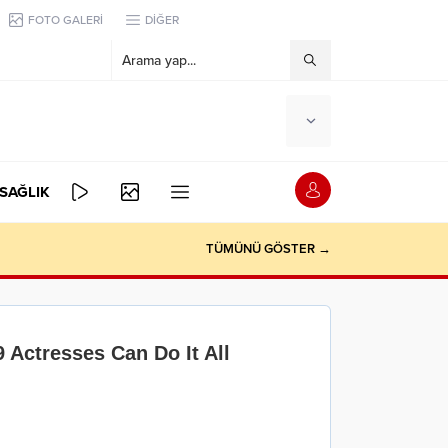
FOTO GALERİ
DİĞER
SAĞLIK
TÜMÜNÜ GÖSTER →