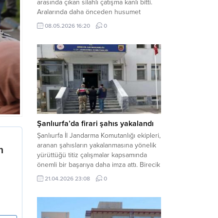
arasında çıkan silahlı çatışma kanlı bitti.
Aralarında daha önceden husumet
olduğu öğrenilen tarafların kavgası
08.05.2026 16:20
0
neticesinde 3 kişi olay yerinde yaşamını
yitirdi. Haber Merkezi – Olay, Haliliye
ilçesine bağlı kırsal Konaç Mahallesi’nde
meydana geldi. Edinilen bilgilere göre,
aralarında husumet bulunan iki grup
arasında henüz belirlenemeyen bir...
Şanlıurfa’da firari şahıs yakalandı
Şanlıurfa İl Jandarma Komutanlığı ekipleri,
aranan şahısların yakalanmasına yönelik
yürüttüğü titiz çalışmalar kapsamında
önemli bir başarıya daha imza attı. Birecik
ilçesinde düzenlenen operasyonla,
21.04.2026 23:08
0
hakkında kesinleşmiş hapis cezası
bulunan bir firari yakalanarak adalete
teslim edildi. Haber Merkezi – Şanlıurfa
Valiliği İl Basın ve Halkla İlişkiler