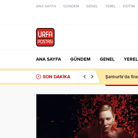
ANA SAYFA
GÜNDEM
GENEL
YEREL
EĞİTİM
ANA SAYFA
GÜNDEM
GENEL
YEREL
SON DAKİKA
Şanlıurfa’da fir