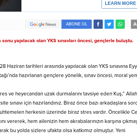
A
ABONE OL
sonu yapılacak olan YKS sınavları öncesi, gençlerle buluştu.
 Haziran tarihleri arasında yapılacak olan YKS sınavına Ey
tağı’nda hazırlanan gençlere yönelik, sınav öncesi, moral ye
tres ve heyecandan uzak durmalarını tavsiye eden Kuş,” Alla
ersite sınavı için hazırlandınız. Biraz önce bazı arkadaşlara so
muhtemelen herkesin üzerinde biraz stres vardır. Öncelikle C
nı vererek, hem ailenizin hem akrabalarınızın karşına çıkma
arak bu yolda sizlere ufakta olsa katkımız olmuştur. Yeni