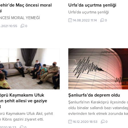
ehir’de Maç öncesi moral
Urfa’da uçurtma şenliği
i
Urfa'da uçurtma şenliği
NCESİ MORAL YEMEĞİ
14.08.2022 11:14
0
.2021 10:55
0
öprü Kaymakamı Ufuk
Şanlıurfa’da deprem oldu
an şehit ailesi ve gaziye
Şanlıurfa'nın Karaköprü ilçesinde
t
oldu binalar sallandı bazı vatandaş
rü Kaymakamı Ufuk Akıl, şehit
evlerinden terk etmek zorunda kal
e Kıbrıs gazini ziyaret etti.
16.12.2020 18:53
0
.2020 16:23
0