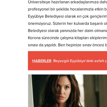
Üniversiteye hazırlanan arkadaşlarımıza daha
profesyonel bir şekilde hocalarımızla etkin b
Eyyübiye Belediyesi olarak en çok gençlerimi
önemsiyoruz. Sizlerin her kulvarda başarılı olm
Belediyesi olarak yanınızda her daim olmanın
Korona sürecinde çalışma kitapları ekiplerimi
sınavı da yapıldı. Ben hepinize sınav öncesi 
HABERLER
Beyazgül Eyyübiye’deki asfalt ç