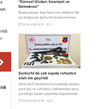
“Küresel Vicdan, İnsaniyet ve
ha
Demokrasi”
lah.
Bediüzzaman Said Nursi’nin vefatının 64.
yılı dolayısıyla Şanlıurfa’da düzenlenen
panelde, günümüzün manevi ve
19.04.2026 13:16
0
toplumsal sorunlarına Risale-i Nur
ildi.
perspektifiyle çözüm arandı. Karaköprü
Necmettin Cevheri Kültür Merkezi’nde
n
gerçekleştirilen “Küresel Vicdan,
İnsaniyet ve Demokrasi” başlıklı panel,
hürriyet, adalet ve hukuk vurgularıyla
yoğun katılıma sahne oldu. Haber
Merkezi – Bediüzzaman Eğitim Kültür ve
Sanat...
Şanlıurfa’da çok sayıda ruhsatsız
silah ele geçirildi
Şanlıurfa İl Jandarma Komutanlığı ekipleri,
yasa dışı ve ruhsatsız silahlanmaya karşı
yürüttüğü kararlı çalışmalar kapsamında
Bozova ilçesinde bir ikamete operasyon
19.04.2026 13:09
0
düzenledi. Yapılan aramada çok sayıda
uzun namlulu silah, tabanca ve