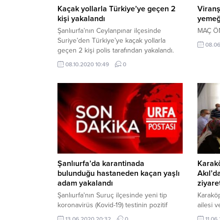
Kaçak yollarla Türkiye’ye geçen 2
Viranş
kişi yakalandı
yemeğ
Şanlıurfa’nın Ceylanpınar ilçesinde
MAÇ Ö
Suriye’den Türkiye’ye kaçak yollarla
08.06
geçen 2 kişi polis tarafından yakalandı.
Edinilen bilgiye göre, Suriye’den
08.10.2020 10:49
0
Türkiye’ye kaçak yollarla geçen
Muhammet A. ve Ahmet A., Asayiş Büro
Amirliği ekipleri tarafından Şanlıurfa’nın
Ceylanpınar ilçesinde yakalandı.
Gözaltına alınan şahıslar, sorgulanmak
üzere Ceylanpınar İlçe Emniyet
Müdürlüğüne götürüldü. Olayla ilgili
soruşturma devam ediyor....
Şanlıurfa’da karantinada
Karak
bulunduğu hastaneden kaçan yaşlı
Akıl’d
adam yakalandı
ziyare
Şanlıurfa'nın Suruç ilçesinde yeni tip
Karaköp
koronavirüs (Kovid-19) testinin pozitif
ailesi v
çıkması nedeniyle karantinada
13.06.2020 20:32
0
11.06