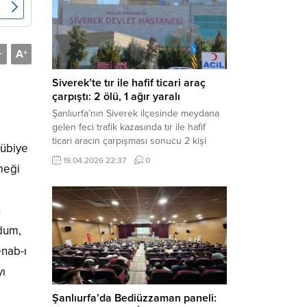
Müdürlüğü tarafından yapılan açıklamaya
göre; İl...
A
-
+
Siverek’te tır ile hafif ticari araç
çarpıştı: 2 ölü, 1 ağır yaralı
Şanlıurfa’nın Siverek ilçesinde meydana
gelen feci trafik kazasında tır ile hafif
ticari aracın çarpışması sonucu 2 kişi
yübiye
yaşamını yitirdi, 1 kişi ise ağır yaralandı.
19.04.2026 22:37
0
meği
Haber Merkezi – Siverek-Adıyaman kara
yolunda seyir halindeki araçların
çarpışması sonucu meydana gelen
h
kazada can pazarı yaşandı. Kafa Kafaya
Çarpıştılar Edinilen bilgilere göre,
rdum,
Hüseyin Çelik (29)...
enab-ı
yı
Şanlıurfa’da Bediüzzaman paneli: