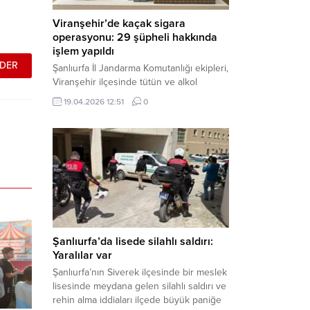
Viranşehir’de kaçak sigara
operasyonu: 29 şüpheli hakkında
işlem yapıldı
Şanlıurfa İl Jandarma Komutanlığı ekipleri,
Viranşehir ilçesinde tütün ve alkol
kaçakçılığına yönelik yürüttüğü kapsamlı
19.04.2026 12:51
0
çalışmalar neticesinde binlerce paket
gümrük kaçağı sigara ele geçirdi.
Operasyon kapsamında çok sayıda şahıs
hakkında adli süreç başlatıldı. Haber
Merkezi – Şanlıurfa Valiliği bünyesinde İl
Jandarma Komutanlığı tarafından
gerçekleştirilen “Tütün ve Alkol
Kaçakçılarına Yönelik Çalışmalar” tüm...
Şanlıurfa’da lisede silahlı saldırı:
Yaralılar var
Şanlıurfa’nın Siverek ilçesinde bir meslek
lisesinde meydana gelen silahlı saldırı ve
rehin alma iddiaları ilçede büyük paniğe