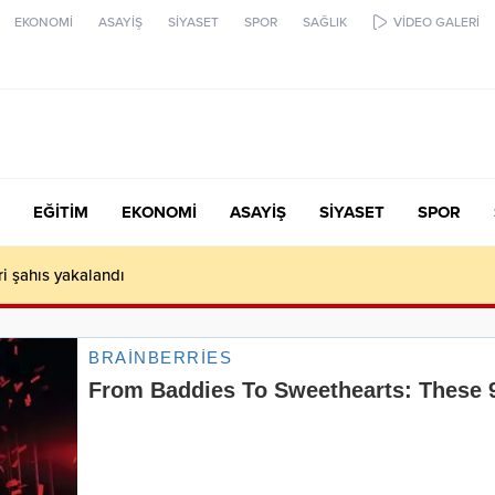
EKONOMİ
ASAYİŞ
SİYASET
SPOR
SAĞLIK
VİDEO GALERİ
EĞİTİM
EKONOMİ
ASAYİŞ
SİYASET
SPOR
ari şahıs yakalandı