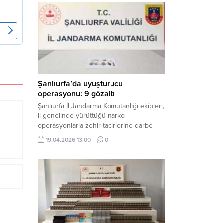
mühimmat ele geçirildi. Haber Merkezi –
Şanlıurfa Valiliği İl Basın ve Halkla İlişkiler
Müdürlüğü tarafından yapılan açıklamaya
göre; 17 Nisan...
Şanlıurfa’da uyuşturucu
operasyonu: 9 gözaltı
Şanlıurfa İl Jandarma Komutanlığı ekipleri,
il genelinde yürüttüğü narko-
operasyonlarla zehir tacirlerine darbe
indirdi. Üç ilçede eş zamanlı
19.04.2026 13:00
0
gerçekleştirilen faaliyetlerde çeşitli
uyuşturucu maddeler ele geçirilirken, 9
şüpheli hakkında adli işlem başlatıldı.
Haber Merkezi – Şanlıurfa Valiliği İl Basın
ve Halkla İlişkiler Müdürlüğü’nden yapılan
açıklamaya göre, İl Jandarma Komutanlığı
tarafından “Narkotik Suçlarla...