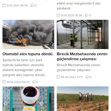
silahlı arazi kavgasında 5 kişi
31.12.2021 09:54
0
yaralandı.
01.10.2020 19:38
0
Otomobil alev topuna döndü
Birecik Mezbahasında zemin
güçlendirme çalışması
Şanlıurfa’da tamir için park
halinde bekletilen otomobil,
Birecik Mezbahasında zemin
elektrik kontağından çıkan
güçlendirme çalışması
yangınla alev topuna döndü.
04.06.2022 21:17
0
18.08.2020 09:25
0