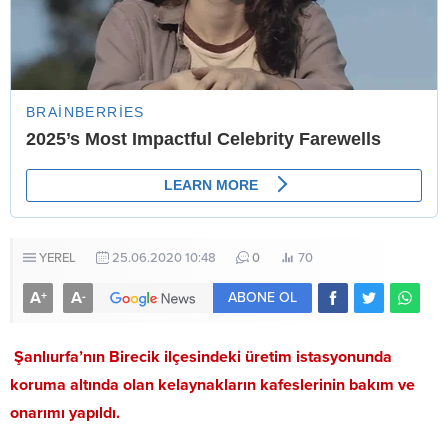
YEREL
25.06.2020 10:48
0
70
A
A
+
-
ABONE OL
Şanlıurfa’nın Birecik ilçesindeki üretim istasyonunda
koruma altında olan kelaynakların kafeslerinin bakım ve
onarımı yapıldı.