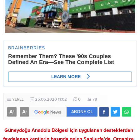
YEREL
25.06.2020 11:02
0
78
A
A
+
-
ABONE OL
Güneydoğu Anadolu Bölgesi için uygulanan desteklerden
faydalanan kentlerin başında gelen Şanlıurfa’da, Organize