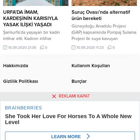
URFA’DA İMAM,
Suruç Ovası’nda alternatif
KARDEŞİNİN KARISIYLA
ürün bereketi
YASAK İLİŞKİ YAŞADI
Güneydoğu Anadolu Projesi
Şanlıurfa’da yaşayan bir kadın
(GAP) kapsamında Pompaj Sulama
intihar etti. Kadının intihar
Projesi ile suya kavuşan
etmesinin sebebi ise imam olan
Şanlıurfa’nın Suruç ilçesinde, hem
15.09.2020 21:36
0
10.09.2020 11:23
0
kocasının eltisi ile ilişki yaşaması
ürün çeşitliliği hem de verimin
oldu.
artması çiftçileri alternatif ürün
yetiştirmeye yönlendirdi. Suruç
Hakkımızda
Kullanım Koşulları
Ovası'nda bu yıl ilk defa fasulye
ve pirinç ekimi gerçekleştirildi.
Gizlilik Politikası
Burçlar
REKLAMI KAPAT
Tüm Yazarlar
Künye
İletişim
Urfa Postası Haber Sitesi