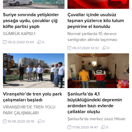
Suriye sınırında yetişkinler
Çuvallar içinde usulsüz
yasağa uydu, çocuklar çiğ
taşınan yüzlerce kilo tulum
köfte partisi yaptı
peynirine el konuldu
GÜMRÜK KAPISI-1
Normal şartlarda 10 derece
santigratın altında taşınması
05.12.2020 13:44
0
gereken yüzlerce kilo tulum
05.07.2020 12:32
0
peynirine, Şanlıurfa’dan İstanbul’a
22 derecelik sıcaklıkta taşındığı
gerekçesiyle el konuldu.
Viranşehir’de tren yolu park
Şanlıurfa’da 4,1
çalışmaları başladı
büyüklüğündeki depremin
ardından bazı evlerde
VİRANŞEHİR’DE TREN YOLU
çatlaklar oluştu
PARK ÇALIŞMALARI
Şanlıurfa'da merkez üssü Hilvan
10.09.2020 20:10
0
ilçesi olan 4,1 büyüklüğündeki
17.06.2020 14:47
0
deprem nedeniyle kırsal