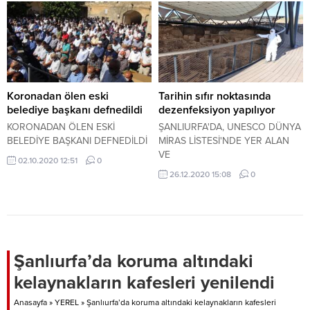
mahalledeki bazı evlerde çatlaklar
meydana geldi.
Koronadan ölen eski
Tarihin sıfır noktasında
belediye başkanı defnedildi
dezenfeksiyon yapılıyor
KORONADAN ÖLEN ESKİ
ŞANLIURFA'DA, UNESCO DÜNYA
BELEDİYE BAŞKANI DEFNEDİLDİ
MİRAS LİSTESİ'NDE YER ALAN
VE
02.10.2020 12:51
0
26.12.2020 15:08
0
Şanlıurfa’da koruma altındaki
kelaynakların kafesleri yenilendi
Anasayfa
»
YEREL
»
Şanlıurfa’da koruma altındaki kelaynakların kafesleri