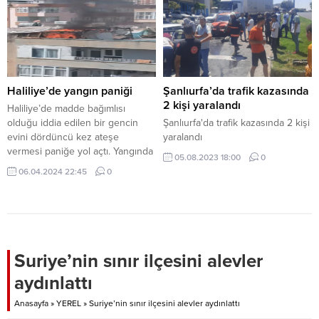
Haliliye’de yangın paniği
Şanlıurfa’da trafik kazasında
2 kişi yaralandı
Haliliye’de madde bağımlısı
olduğu iddia edilen bir gencin
Şanlıurfa'da trafik kazasında 2 kişi
evini dördüncü kez ateşe
yaralandı
vermesi paniğe yol açtı. Yangında
05.08.2023 18:00
0
herhangi bir can kaybı veya
06.04.2024 22:45
0
yaralanma olmazken, bina
sakinleri ve çevredeki vatandaşlar
büyük korku yaşadı. Bina
sakinleri, daha önce de benzer
olayların yaşandığını ifade ederek
duruma isyan etti. Yangın,
Suriye’nin sınır ilçesini alevler
Şanlıurfa’nın Haliliye ilçesinde
aydınlattı
bulunan...
Anasayfa
»
YEREL
»
Suriye’nin sınır ilçesini alevler aydınlattı