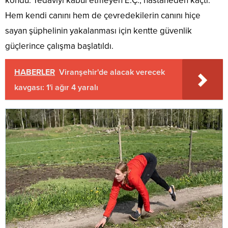
kondu. Tedaviyi kabul etmeyen E.Ç., hastaneden kaçtı.
Hem kendi canını hem de çevredekilerin canını hiçe
sayan şüphelinin yakalanması için kentte güvenlik
güçlerince çalışma başlatıldı.
HABERLER
Viranşehir'de alacak verecek
kavgası: 1'i ağır 4 yaralı