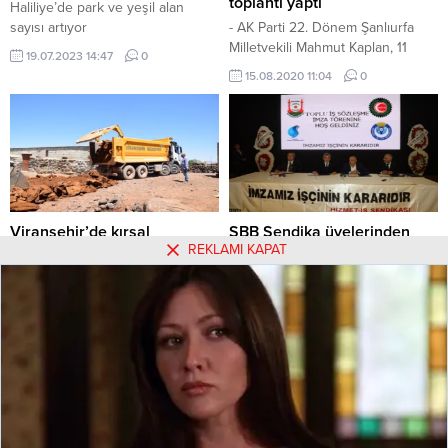
toplantı yaptı
Haliliye’de park ve yeşil alan
sayısı artıyor
- AK Parti 22. Dönem Şanlıurfa
Milletvekili Mahmut Kaplan, 11
19.07.2023 14:47
0
Suriyeli aşiret reisi ile görüştü.
15.08.2020 11:04
0
Aşiret reisleri Cumhurbaşkanı
Recep Tayyip Erdoğan’a
bağlılıklarını iletti.
Viranşehir’de kırsal
ŞBB Sendika üyelerinden
REKLAMI KAPAT
mahallelere yeni yollar
toplu istifa iddiası!
yapılıyor
ŞBB Sendika üyelerinden toplu
Viranşehir’de kırsal mahallelere
istifa iddiası!
yeni yollar yapılıyor
02.07.2022 13:41
0
26.07.2022 11:58
0
Hakkımızda
Kullanım Koşulları