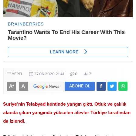
YEREL
27.06.2020 21:41
0
71
A
A
+
-
ABONE OL
Suriye’nin Telabyad kentinde yangın çıktı. Otluk ve çalılık
alanda çıkan yangında yükselen alevler Türkiye tarafından
da izlendi.