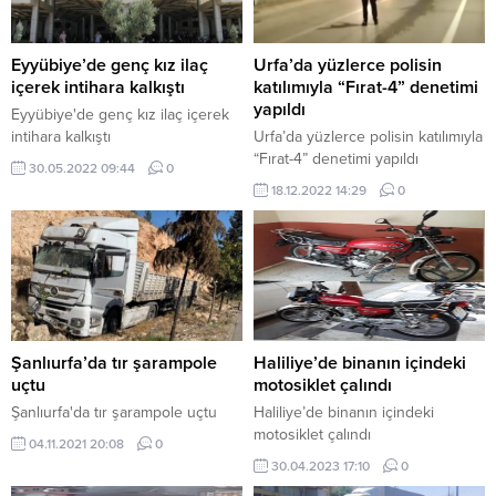
Eyyübiye’de genç kız ilaç
Urfa’da yüzlerce polisin
içerek intihara kalkıştı
katılımıyla “Fırat-4” denetimi
yapıldı
Eyyübiye'de genç kız ilaç içerek
intihara kalkıştı
Urfa’da yüzlerce polisin katılımıyla
“Fırat-4” denetimi yapıldı
30.05.2022 09:44
0
18.12.2022 14:29
0
Şanlıurfa’da tır şarampole
Haliliye’de binanın içindeki
uçtu
motosiklet çalındı
Şanlıurfa'da tır şarampole uçtu
Haliliye’de binanın içindeki
motosiklet çalındı
04.11.2021 20:08
0
30.04.2023 17:10
0