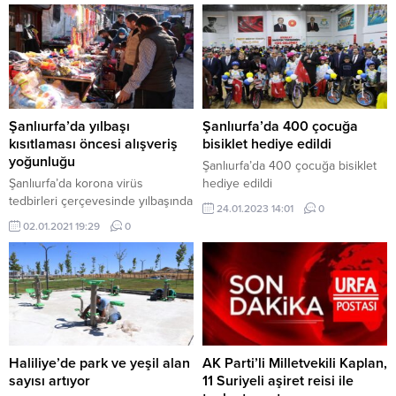
Şanlıurfa’da yılbaşı
Şanlıurfa’da 400 çocuğa
kısıtlaması öncesi alışveriş
bisiklet hediye edildi
yoğunluğu
Şanlıurfa’da 400 çocuğa bisiklet
Şanlıurfa’da korona virüs
hediye edildi
tedbirleri çerçevesinde yılbaşında
24.01.2023 14:01
0
uygulanacak 4 günlük kısıtlama
02.01.2021 19:29
0
öncesi vatandaşlar alışveriş yaptı.
Haliliye’de park ve yeşil alan
AK Parti’li Milletvekili Kaplan,
sayısı artıyor
11 Suriyeli aşiret reisi ile