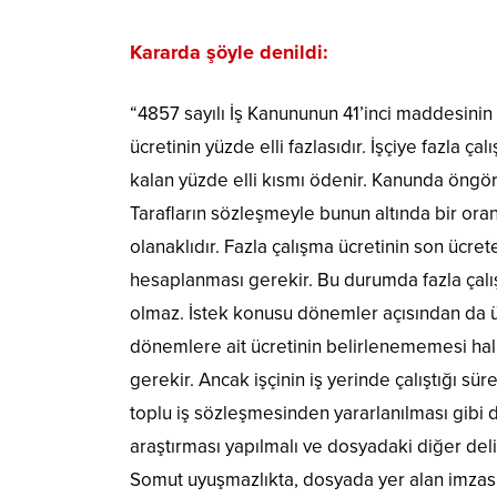
Kararda şöyle denildi:
“4857 sayılı İş Kanununun 41’inci maddesinin i
ücretinin yüzde elli fazlasıdır. İşçiye fazla 
kalan yüzde elli kısmı ödenir. Kanunda öngörü
Tarafların sözleşmeyle bunun altında bir ora
olanaklıdır. Fazla çalışma ücretinin son ücr
hesaplanması gerekir. Bu durumda fazla çalışm
olmaz. İstek konusu dönemler açısından da üc
dönemlere ait ücretinin belirlenememesi halin
gerekir. Ancak işçinin iş yerinde çalıştığı s
toplu iş sözleşmesinden yararlanılması gibi
araştırması yapılmalı ve dosyadaki diğer delil
Somut uyuşmazlıkta, dosyada yer alan imzası