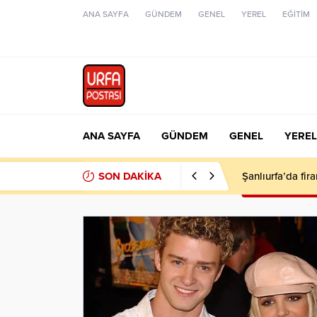
ANA SAYFA
GÜNDEM
GENEL
YEREL
EĞİTİM
ANA SAYFA
GÜNDEM
GENEL
YEREL
SON DAKİKA
Şanlıurfa’da fir