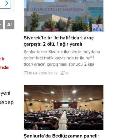
Müdürlüğü tarafından yapılan açıklamaya
göre; İl...
A
-
+
Siverek’te tır ile hafif ticari araç
çarpıştı: 2 ölü, 1 ağır yaralı
Şanlıurfa’nın Siverek ilçesinde meydana
gelen feci trafik kazasında tır ile hafif
ek
ticari aracın çarpışması sonucu 2 kişi
emde
yaşamını yitirdi, 1 kişi ise ağır yaralandı.
19.04.2026 22:37
0
Haber Merkezi – Siverek-Adıyaman kara
yolunda seyir halindeki araçların
çarpışması sonucu meydana gelen
 yeni
kazada can pazarı yaşandı. Kafa Kafaya
Çarpıştılar Edinilen bilgilere göre,
r sebep
Hüseyin Çelik (29)...
Şanlıurfa’da Bediüzzaman paneli: