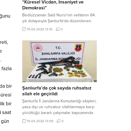
“Küresel Vicdan, İnsaniyet ve
Demokrasi”
Bediüzzaman Said Nursi’nin vefatının 64.
uğunu
yılı dolayısıyla Şanlıurfa’da düzenlenen
panelde, günümüzün manevi ve
19.04.2026 13:16
0
toplumsal sorunlarına Risale-i Nur
perspektifiyle çözüm arandı. Karaköprü
reti,
Necmettin Cevheri Kültür Merkezi’nde
gerçekleştirilen “Küresel Vicdan,
ve
İnsaniyet ve Demokrasi” başlıklı panel,
.
hürriyet, adalet ve hukuk vurgularıyla
yoğun katılıma sahne oldu. Haber
 fazla
Merkezi – Bediüzzaman Eğitim Kültür ve
Sanat...
da bir
Şanlıurfa’da çok sayıda ruhsatsız
silah ele geçirildi
süresi
Şanlıurfa İl Jandarma Komutanlığı ekipleri,
lk bir
yasa dışı ve ruhsatsız silahlanmaya karşı
4 saat
yürüttüğü kararlı çalışmalar kapsamında
Bozova ilçesinde bir ikamete operasyon
2 gün
19.04.2026 13:09
0
düzenledi. Yapılan aramada çok sayıda
uzun namlulu silah, tabanca ve