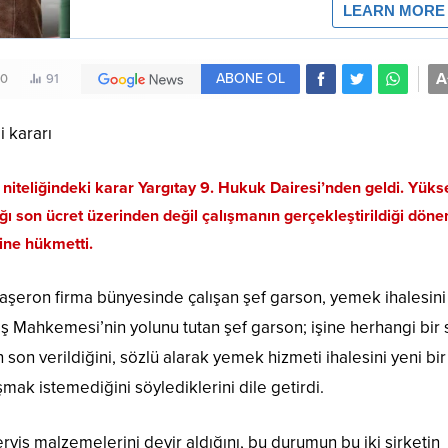
A
ABONE OL
0
91
 niteliğindeki karar Yargıtay 9. Hukuk Dairesi’nden geldi. Yüks
ığı son ücret üzerinden değil çalışmanın gerçekleştirildiği dön
ine hükmetti.
aşeron firma bünyesinde çalışan şef garson, yemek ihalesini
ı. İş Mahkemesi’nin yolunu tutan şef garson; işine herhangi bi
 son verildiğini, sözlü alarak yemek hizmeti ihalesini yeni bir
ışmak istemediğini söylediklerini dile getirdi.
ervis malzemelerini devir aldığını, bu durumun bu iki şirketin