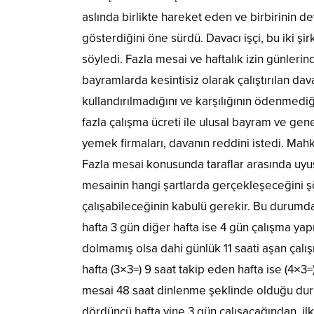
aslında birlikte hareket eden ve birbirinin d
gösterdiğini öne sürdü. Davacı işçi, bu iki ş
söyledi. Fazla mesai ve haftalık izin günlerind
bayramlarda kesintisiz olarak çalıştırılan dava
kullandırılmadığını ve karşılığının ödenmediğin
fazla çalışma ücreti ile ulusal bayram ve genel 
yemek firmaları, davanın reddini istedi. Mah
Fazla mesai konusunda taraflar arasında uyu
mesainin hangi şartlarda gerçekleşeceğini şöyl
çalışabileceğinin kabulü gerekir. Bu durumda
hafta 3 gün diğer hafta ise 4 gün çalışma ya
dolmamış olsa dahi günlük 11 saati aşan çalışm
hafta (3×3=) 9 saat takip eden hafta ise (4×3=
mesai 48 saat dinlenme şeklinde olduğu duruml
dördüncü hafta yine 3 gün çalışacağından, ilk 