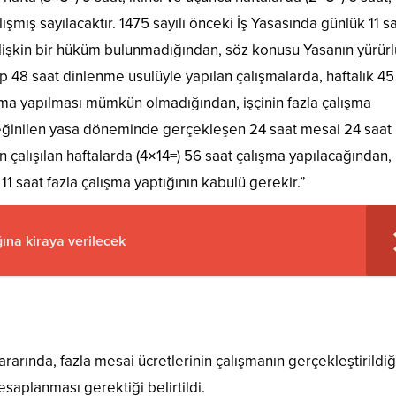
ışmış sayılacaktır. 1475 sayılı önceki İş Yasasında günlük 11 sa
 ilişkin bir hüküm bulunmadığından, söz konusu Yasanın yürür
 48 saat dinlenme usulüyle yapılan çalışmalarda, haftalık 45
şma yapılması mümkün olmadığından, işçinin fazla çalışma
eğinilen yasa döneminde gerçekleşen 24 saat mesai 24 saat
 çalışılan haftalarda (4×14=) 56 saat çalışma yapılacağından,
 11 saat fazla çalışma yaptığının kabulü gerekir.”
ğına kiraya verilecek
ararında, fazla mesai ücretlerinin çalışmanın gerçekleştirildiğ
saplanması gerektiği belirtildi.