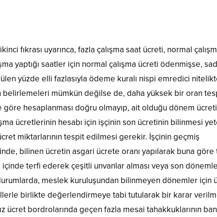
kinci fıkrası uyarınca, fazla çalışma saat ücreti, normal çalış
çalışma yaptığı saatler için normal çalışma ücreti ödenmişse, s
len yüzde elli fazlasıyla ödeme kuralı nispi emredici nitelikt
n belirlemeleri mümkün değilse de, daha yüksek bir oran tesp
ete göre hesaplanması doğru olmayıp, ait olduğu dönem ücreti
a ücretlerinin hesabı için işçinin son ücretinin bilinmesi yet
ret miktarlarının tespit edilmesi gerekir. İşçinin geçmiş
de, bilinen ücretin asgari ücrete oranı yapılarak buna göre t
üre içinde terfi ederek çeşitli unvanlar alması veya son döneml
 durumlarda, meslek kuruluşundan bilinmeyen dönemler için 
lerle birlikte değerlendirmeye tabi tutularak bir karar verilme
z ücret bordrolarında geçen fazla mesai tahakkuklarının ba