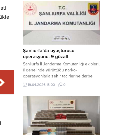
mühimmat ele geçirildi. Haber Merkezi –
ati
Şanlıurfa Valiliği İl Basın ve Halkla İlişkiler
lükte
Müdürlüğü tarafından yapılan açıklamaya
göre; 17 Nisan...
Şanlıurfa’da uyuşturucu
operasyonu: 9 gözaltı
Şanlıurfa İl Jandarma Komutanlığı ekipleri,
il genelinde yürüttüğü narko-
operasyonlarla zehir tacirlerine darbe
indirdi. Üç ilçede eş zamanlı
19.04.2026 13:00
0
gerçekleştirilen faaliyetlerde çeşitli
uyuşturucu maddeler ele geçirilirken, 9
şüpheli hakkında adli işlem başlatıldı.
Haber Merkezi – Şanlıurfa Valiliği İl Basın
ve Halkla İlişkiler Müdürlüğü’nden yapılan
açıklamaya göre, İl Jandarma Komutanlığı
i
tarafından “Narkotik Suçlarla...