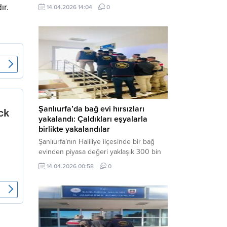
neden oldu. Olay yerine çok sayıda özel
ır.
14.04.2026 14:04
0
harekat polisi ve sağlık ekibi sevk
edilirken, saldırganı etkisiz hale getirme
çalışmaları devam ediyor. Haber Merkezi
– Siverek ilçesi Hasan Çelebi
Mahallesi’nde bulunan Ahmet Koyuncu
Mesleki...
Şanlıurfa’da bağ evi hırsızları
yakalandı: Çaldıkları eşyalarla
birlikte yakalandılar
Şanlıurfa’nın Haliliye ilçesinde bir bağ
evinden piyasa değeri yaklaşık 300 bin
TL olan eşyaları çalan şüpheliler,
14.04.2026 00:58
0
jandarmanın başarılı operasyonuyla
yakalandı. Olayla ilgili gözaltına alınan 3
şüpheliden 2’si tutuklanarak cezaevine
gönderildi. Haber Merkezi – Şanlıurfa İl
Jandarma Komutanlığı, “Faili Meçhul
Hırsızlık Olaylarının Aydınlatılmasına”