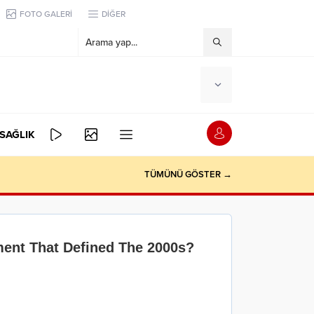
FOTO GALERİ
DİĞER
SAĞLIK
TÜMÜNÜ GÖSTER →