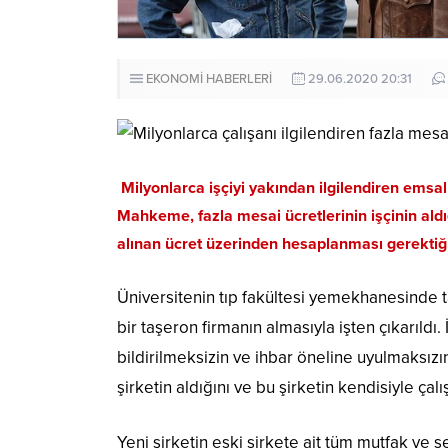
EKONOMİ HABERLERİ
29.06.2020 20:31
Milyonlarca işçiyi yakından ilgilendiren emsal
Mahkeme, fazla mesai ücretlerinin işçinin ald
alınan ücret üzerinden hesaplanması gerektiğ
Üniversitenin tıp fakültesi yemekhanesinde t
bir taşeron firmanın almasıyla işten çıkarıld
bildirilmeksizin ve ihbar öneline uyulmaksızın
şirketin aldığını ve bu şirketin kendisiyle çal
Yeni şirketin eski şirkete ait tüm mutfak ve s