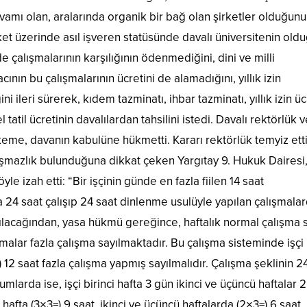
evamı olan, aralarında organik bir bağ olan şirketler olduğunu
irket üzerinde asıl işveren statüsünde davalı üniversitenin old
e çalışmalarının karşılığının ödenmediğini, dini ve milli
cının bu çalışmalarının ücretini de alamadığını, yıllık izin
i ileri sürerek, kıdem tazminatı, ihbar tazminatı, yıllık izin üc
tatil ücretinin davalılardan tahsilini istedi. Davalı rektörlük 
keme, davanın kabulüne hükmetti. Kararı rektörlük temyiz etti
şmazlık bulunduğuna dikkat çeken Yargıtay 9. Hukuk Dairesi,
e izah etti: “Bir işçinin günde en fazla fiilen 14 saat
 24 saat çalışıp 24 saat dinlenme usulüyle yapılan çalışmalar
pılacağından, yasa hükmü gereğince, haftalık normal çalışma 
alar fazla çalışma sayılmaktadır. Bu çalışma sisteminde işçi i
) 12 saat fazla çalışma yapmış sayılmalıdır. Çalışma şeklinin 2
arda ise, işçi birinci hafta 3 gün ikinci ve üçüncü haftalar 
hafta (3×3=) 9 saat, ikinci ve üçüncü haftalarda (2×3=) 6 saat,