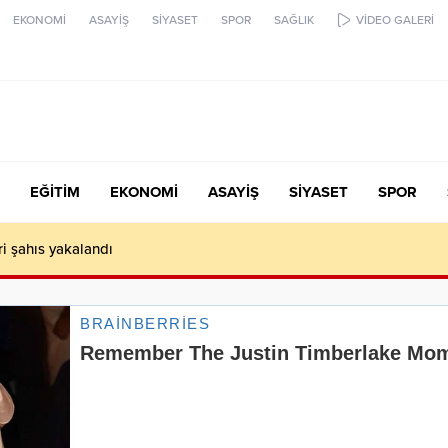
EKONOMİ
ASAYİŞ
SİYASET
SPOR
SAĞLIK
VİDEO GALERİ
EĞİTİM
EKONOMİ
ASAYİŞ
SİYASET
SPOR
ari şahıs yakalandı