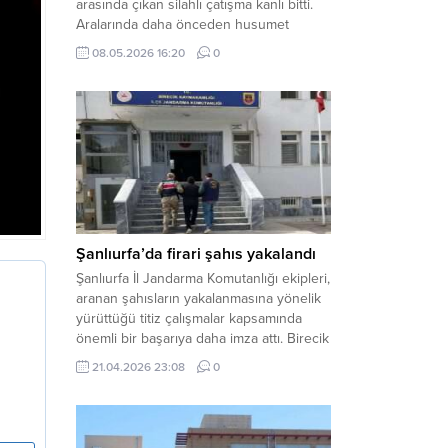
arasında çıkan silahlı çatışma kanlı bitti.
Aralarında daha önceden husumet
olduğu öğrenilen tarafların kavgası
08.05.2026 16:20
0
neticesinde 3 kişi olay yerinde yaşamını
yitirdi. Haber Merkezi – Olay, Haliliye
ilçesine bağlı kırsal Konaç Mahallesi’nde
meydana geldi. Edinilen bilgilere göre,
aralarında husumet bulunan iki grup
arasında henüz belirlenemeyen bir...
Şanlıurfa’da firari şahıs yakalandı
Şanlıurfa İl Jandarma Komutanlığı ekipleri,
aranan şahısların yakalanmasına yönelik
yürüttüğü titiz çalışmalar kapsamında
önemli bir başarıya daha imza attı. Birecik
ilçesinde düzenlenen operasyonla,
21.04.2026 23:08
0
hakkında kesinleşmiş hapis cezası
bulunan bir firari yakalanarak adalete
teslim edildi. Haber Merkezi – Şanlıurfa
Valiliği İl Basın ve Halkla İlişkiler