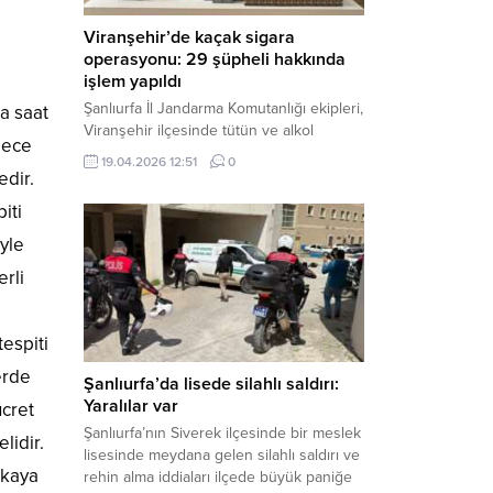
Viranşehir’de kaçak sigara
operasyonu: 29 şüpheli hakkında
işlem yapıldı
Şanlıurfa İl Jandarma Komutanlığı ekipleri,
ma saat
Viranşehir ilçesinde tütün ve alkol
adece
kaçakçılığına yönelik yürüttüğü kapsamlı
19.04.2026 12:51
0
çalışmalar neticesinde binlerce paket
edir.
gümrük kaçağı sigara ele geçirdi.
iti
Operasyon kapsamında çok sayıda şahıs
hakkında adli süreç başlatıldı. Haber
yle
Merkezi – Şanlıurfa Valiliği bünyesinde İl
erli
Jandarma Komutanlığı tarafından
gerçekleştirilen “Tütün ve Alkol
Kaçakçılarına Yönelik Çalışmalar” tüm...
espiti
erde
Şanlıurfa’da lisede silahlı saldırı:
Yaralılar var
ücret
Şanlıurfa’nın Siverek ilçesinde bir meslek
lidir.
lisesinde meydana gelen silahlı saldırı ve
nkaya
rehin alma iddiaları ilçede büyük paniğe