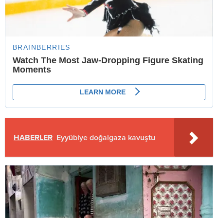
HABERLER
Eyyübiye doğalgaza kavuştu