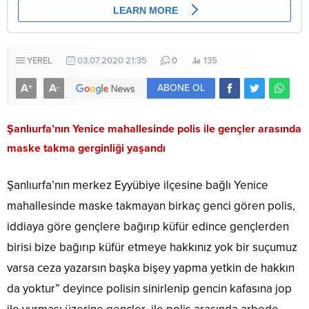
YEREL
03.07.2020 21:35
0
135
A
A
+
-
ABONE OL
Şanlıurfa’nın Yenice mahallesinde polis ile gençler arasında
maske takma gerginliği yaşandı
Şanlıurfa’nın merkez Eyyübiye ilçesine bağlı Yenice
mahallesinde maske takmayan birkaç genci gören polis,
iddiaya göre gençlere bağırıp küfür edince gençlerden
birisi bize bağırıp küfür etmeye hakkınız yok bir suçumuz
varsa ceza yazarsın başka bişey yapma yetkin de hakkın
da yoktur” deyince polisin sinirlenip gencin kafasına jop