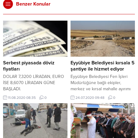
Benzer Konular
Serbest piyasada döviz
Eyyübiye Belediyesi kırsala 5
fiyatları
şantiye ile hizmet ediyor
DOLAR 7,3200 LİRADAN, EURO
Eyyübiye Belediyesi Fen İşleri
İSE 8,6070 LİRADAN GÜNE
Müdürlüğüne bağlı ekipler,
BAŞLADI.
merkez ve kırsal mahalle ayırımı
yapmadan çalışmalarına ara
11.08.2020 08:35
0
24.07.2020 09:48
0
vermeden devam ediyor.