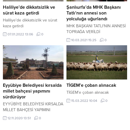
Haliliye’de dikkatsizlik ve
Şanlıurfa’da MHK Başkanı
sürat kaza getirdi
Tatlı’nın annesi son
yolculuğa uğurlandı
Haliliye'de dikkatsizlik ve sürat
kaza getirdi
MHK BAŞKANI TATLI'NIN ANNESİ
TOPRAĞA VERİLDİ
07.01.2022 13:06
0
10.03.2021 15:25
0
Eyyübiye Belediyesi kırsalda
TİGEM’e çoban alınacak
millet bahçesi yapımını
TİGEM’e çoban alınacak
sürdürüyor
15.03.2022 10:04
0
EYYÜBİYE BELEDİYESİ KIRSALDA
MİLLET BAHÇESİ YAPIMINI
SÜRDÜRÜYOR
12.11.2020 13:51
0