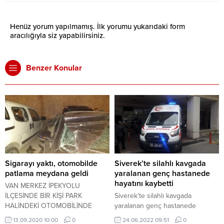
Henüz yorum yapılmamış. İlk yorumu yukarıdaki form
aracılığıyla siz yapabilirsiniz.
Benzer Konular
Sigarayı yaktı, otomobilde
Siverek’te silahlı kavgada
patlama meydana geldi
yaralanan genç hastanede
hayatını kaybetti
VAN MERKEZ İPEKYOLU
İLÇESİNDE BİR KİŞİ PARK
Siverek’te silahlı kavgada
HALİNDEKİ OTOMOBİLİNDE
yaralanan genç hastanede
SİGARA İÇMEK İSTEDİĞİ SIRA
hayatını kaybetti
13.09.2020 10:00
0
24.06.2022 09:51
0