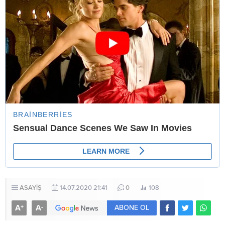
ASAYİŞ
14.07.2020 21:41
0
108
A
A
+
-
ABONE OL