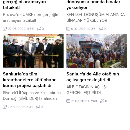
gerçeğini aratmayan
dönüşüm alanında binalar
tatbikat!
yükseliyor
Bozova'da UMKE’den gerçeğini
KENTSEL DÖNÜŞÜM ALANINDA
aratmayan tatbikat!
BİNALAR YÜKSELİYOR
02.06.2022 11:35
0
01.01.2021 12:36
0
Şanlıurfa’da tüm
Şanlıurfa’da Aile otağının
kıraathanelere kütüphane
açılışı gerçekleştirildi
kurma projesi başlatıldı
AİLE OTAĞININ AÇILIŞI
Siverek'i İl Yapma ve Kalkındırma
GERÇEKLEŞTİRİLDİ
Derneği (SİVİL-DER) tarafından
21.03.2021 07:48
0
kitap okuma alışkanlığı geliştirmek
20.11.2020 05:31
0
amacıyla kıraathanelerde
kütüphane oluşturulacak.