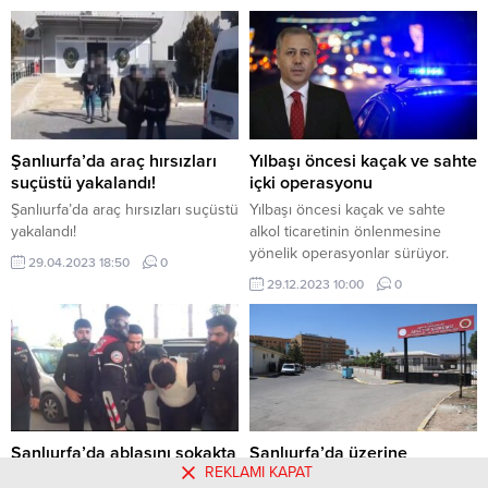
MEYDANA GELEN PATLAMADA
BÜYÜK ÇAPTA MADDİ HASAR
OLUŞURKEN, ÇEVREDE
KORKULU ANLARIN
YAŞANMASINA NEDEN OLDU.
Şanlıurfa’da araç hırsızları
Yılbaşı öncesi kaçak ve sahte
suçüstü yakalandı!
içki operasyonu
Şanlıurfa’da araç hırsızları suçüstü
Yılbaşı öncesi kaçak ve sahte
yakalandı!
alkol ticaretinin önlenmesine
yönelik operasyonlar sürüyor.
29.04.2023 18:50
0
Son olarak sahte ve kaçak içki
29.12.2023 10:00
0
ticareti yapan kişilere yönelik
Şanlıurfa dahil 81 ilde eş zamanlı
operasyon düzenlendi.
Operasyonun ayrıntılarını, İçişleri
Bakanı Ali Yerlikaya, sosyal medya
hesabı üzerinden yaptığı
paylaşımla verdi. Açıklamaya göre;
Operasyona emniyet ve jandarma
Şanlıurfa’da ablasını sokakta
Şanlıurfa’da üzerine
ekiplerinin yanı...
REKLAMI KAPAT
öldüren kardeş katili
televizyon düşen çocuk öldü