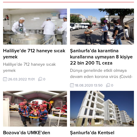
Haliliye’de 712 haneye sıcak
Şanlıurfa’da karantina
yemek
kurallarına uymayan 8 kişiye
22 bin 200 TL ceza
Haliliye’de 712 haneye sıcak
yemek
Dünya genelinde etkili olmaya
devam eden korona virüs (Covid-
26.03.2022 11:01
0
19) salgınına karşı Şanlıurfa’da son
18.08.2020 13:50
0
24 saatte yapılan denetimlerde,
karantina kurallarına uymayan 8
kişiye 22 bin 200 TL ceza kesildi.
Bozova’da UMKE’den
Şanlıurfa’da Kentsel