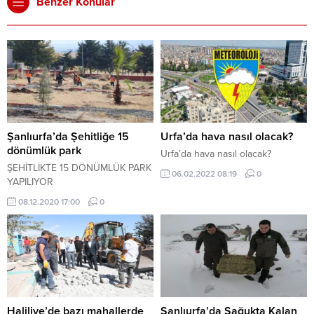
Benzer Konular
Şanlıurfa’da Şehitliğe 15
Urfa’da hava nasıl olacak?
dönümlük park
Urfa’da hava nasıl olacak?
ŞEHİTLİKTE 15 DÖNÜMLÜK PARK
06.02.2022 08:19
0
YAPILIYOR
08.12.2020 17:00
0
Haliliye’de bazı mahallerde
Şanlıurfa’da Sağukta Kalan