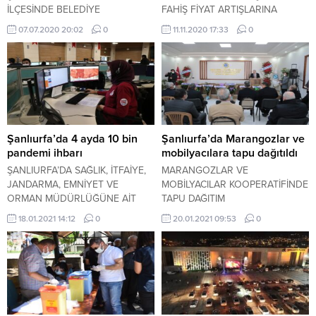
İLÇESİNDE BELEDİYE
FAHİŞ FİYAT ARTIŞLARINA
EKİPLERİNİN YOL GENİŞLETME
YÖNELİK ŞİKAYET BAŞVURULARI
07.07.2020 20:02
0
11.11.2020 17:33
0
ÇALIŞMASI GEREKÇESİYLE EVİNİ
ÜZERİNE TÜRKİYE GENELİNDE
YIKMASINA KARŞI ÇIKAN ŞAHIS,
BAŞTA GIDA VE TEMEL TÜKETİM
ÇATIYA ÇIKIP ÇENESİNİN ALTINA
ÜRÜNLERİNDE OLMAK ÜZERE
AV TÜFEĞİ DAYADI.
SAHA DENETİMLERİNİ ARTIRDI.
Şanlıurfa’da 4 ayda 10 bin
Şanlıurfa’da Marangozlar ve
pandemi ihbarı
mobilyacılara tapu dağıtıldı
ŞANLIURFA’DA SAĞLIK, İTFAİYE,
MARANGOZLAR VE
JANDARMA, EMNİYET VE
MOBİLYACILAR KOOPERATİFİNDE
ORMAN MÜDÜRLÜĞÜNE AİT
TAPU DAĞITIM
ÇAĞRI NUMARALARINI
18.01.2021 14:12
0
20.01.2021 09:53
0
BÜNYESİNE ALARAK TEK
MERKEZDE TOPLAYAN 112 ACİL
ÇAĞRI MERKEZİNİN
TELEFONLARI, 2020 YILINDA 5
MİLYON 225 BİN 874 DEFA
ÇALDI.