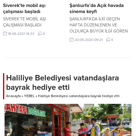
Siverek’te mobil aşı
Şanlıurfa’da Açık havada
çalışması başladı
sinema keyfi
SİVEREK’TE MOBİL AŞI
ŞANLIURFA’DA İLKİ GEÇEN
ÇALIŞMASI BAŞLADI
HAFTA DÜZENLENEN VE
OLDUKÇA BÜYÜK İLGİ GÖREN
18.06.2021 14:23
0
ARABADA SİNEMA ETKİNLİĞİNİN
20.09.2020 09:21
0
İKİNCİSİ GERÇEKLEŞTİRİLDİ.
Haliliye Belediyesi vatandaşlara
bayrak hediye etti
Anasayfa
»
YEREL
»
Haliliye Belediyesi vatandaşlara bayrak hediye etti