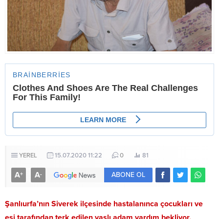
YEREL
15.07.2020 11:22
0
81
A
A
+
-
ABONE OL
Şanlıurfa’nın Siverek ilçesinde hastalanınca çocukları ve
eşi tarafından terk edilen yaşlı adam yardım bekliyor.