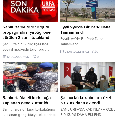
Şanlıurfa’da terör örgütü
Eyyübiye’de Bir Park Daha
propagandası yaptığı öne
Tamamlandı
sürülen 2 zanlı tutuklandı
Eyyübiye’de Bir Park Daha
Şanlıurfa'nın Suruç ilçesinde,
Tamamlandı
sosyal medyada terör örgütü
28.06.2022 16:02
0
PKK/KCK'nın propagandası
12.06.2020 11:37
0
yaptıkları iddiasıyla gözaltına
alınan karı koca tutuklandı.
Şanlıurfa’da eli korkuluğa
Şanlıurfa’da kadınlara özel
saplanan genç kurtarıldı
bir kurs daha eklendi
Şanlıurfa'da eli kapı korkuluğuna
ŞANLIURFA’DA KADINLARA ÖZEL
saplanan genç, itfaiye ekiplerince
BİR KURS DAHA EKLENDİ