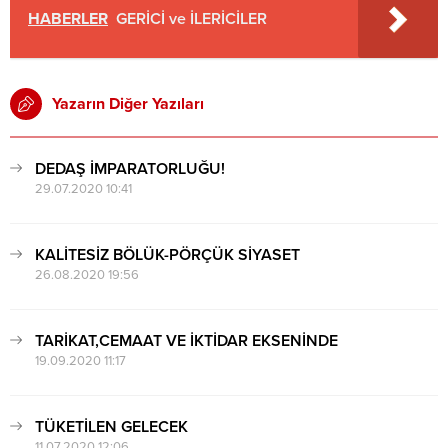
HABERLER
GERİCİ ve İLERİCİLER
Yazarın Diğer Yazıları
DEDAŞ İMPARATORLUĞU!
29.07.2020 10:41
KALİTESİZ BÖLÜK-PÖRÇÜK SİYASET
26.08.2020 19:56
TARİKAT,CEMAAT VE İKTİDAR EKSENİNDE
19.09.2020 11:17
TÜKETİLEN GELECEK
11.07.2020 12:06