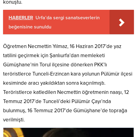
konuştu.
HABERLER
Urfa’da sergi sanatseverlerin
beğenisine sunuldu
Öğretmen Necmettin Yılmaz, 16 Haziran 2017’de yaz
tatilini geçirmek için Şanlıurfa’dan memleketi
Gümüşhane’nin Torul ilçesine dönerken PKK’lı
teröristlerce Tunceli-Erzincan kara yolunun Pülümür ilçesi
kesiminde aracı yakıldıktan sonra kaçırılmıştı.
Teröristlerce katledilen Necmettin öğretmenin naaşı, 12
Temmuz 2017’de Tunceli’deki Pülümür Çayı’nda
bulunmuş, 16 Temmuz 2017’de Gümüşhane’de toprağa
verilmişti.