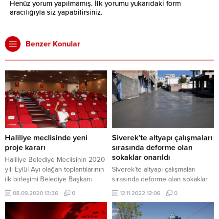
Henüz yorum yapılmamış. İlk yorumu yukarıdaki form
aracılığıyla siz yapabilirsiniz.
Benzer Konular
Haliliye meclisinde yeni
Siverek’te altyapı çalışmaları
proje kararı
sırasında deforme olan
sokaklar onarıldı
Haliliye Belediye Meclisinin 2020
yılı Eylül Ayı olağan toplantılarının
Siverek’te altyapı çalışmaları
ilk birleşimi Belediye Başkanı
sırasında deforme olan sokaklar
Mehmet Canpolat başkanlığında
onarıldı
08.09.2020 13:36
0
12.11.2022 12:06
0
gerçekleşti.,