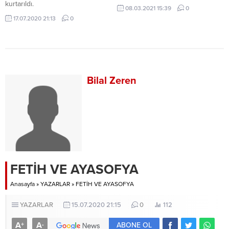
kurtarıldı.
08.03.2021 15:39
0
17.07.2020 21:13
0
Bilal Zeren
FETİH VE AYASOFYA
Anasayfa
»
YAZARLAR
»
FETİH VE AYASOFYA
YAZARLAR
15.07.2020 21:15
0
112
A
A
+
-
ABONE OL