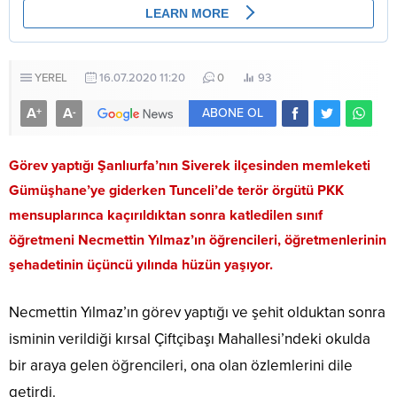
YEREL
16.07.2020 11:20
0
93
A
A
+
-
ABONE OL
Görev yaptığı Şanlıurfa’nın Siverek ilçesinden memleketi
Gümüşhane’ye giderken Tunceli’de terör örgütü PKK
mensuplarınca kaçırıldıktan sonra katledilen sınıf
öğretmeni Necmettin Yılmaz’ın öğrencileri, öğretmenlerinin
şehadetinin üçüncü yılında hüzün yaşıyor.
Necmettin Yılmaz’ın görev yaptığı ve şehit olduktan sonra
isminin verildiği kırsal Çiftçibaşı Mahallesi’ndeki okulda
bir araya gelen öğrencileri, ona olan özlemlerini dile
getirdi.