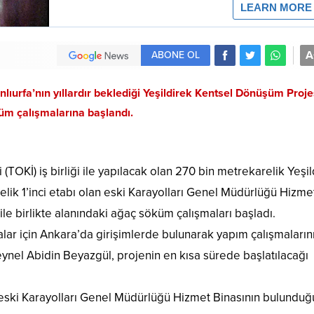
A
ABONE OL
lıurfa’nın yıllardır beklediği Yeşildirek Kentsel Dönüşüm Proje
küm çalışmalarına başlandı.
(TOKİ) iş birliği ile yapılacak olan 270 bin metrekarelik Yeşil
lik 1’inci etabı olan eski Karayolları Genel Müdürlüğü Hizme
le birlikte alanındaki ağaç söküm çalışmaları başladı.
alar için Ankara’da girişimlerde bulunarak yapım çalışmaların
nel Abidin Beyazgül, projenin en kısa sürede başlatılacağı
ı eski Karayolları Genel Müdürlüğü Hizmet Binasının bulunduğ