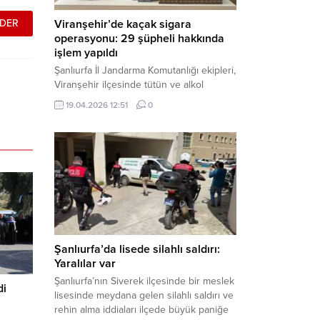
Viranşehir’de kaçak sigara
operasyonu: 29 şüpheli hakkında
işlem yapıldı
Şanlıurfa İl Jandarma Komutanlığı ekipleri,
Viranşehir ilçesinde tütün ve alkol
kaçakçılığına yönelik yürüttüğü kapsamlı
19.04.2026 12:51
0
çalışmalar neticesinde binlerce paket
gümrük kaçağı sigara ele geçirdi.
Operasyon kapsamında çok sayıda şahıs
hakkında adli süreç başlatıldı. Haber
Merkezi – Şanlıurfa Valiliği bünyesinde İl
Jandarma Komutanlığı tarafından
gerçekleştirilen “Tütün ve Alkol
Kaçakçılarına Yönelik Çalışmalar” tüm...
Şanlıurfa’da lisede silahlı saldırı:
Yaralılar var
Şanlıurfa’nın Siverek ilçesinde bir meslek
di
lisesinde meydana gelen silahlı saldırı ve
rehin alma iddiaları ilçede büyük paniğe