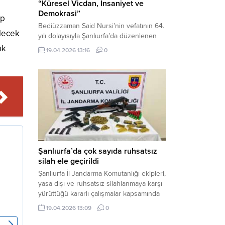
“Küresel Vicdan, İnsaniyet ve
Demokrasi”
ap
Bediüzzaman Said Nursi’nin vefatının 64.
ilecek
yılı dolayısıyla Şanlıurfa’da düzenlenen
panelde, günümüzün manevi ve
ık
19.04.2026 13:16
0
toplumsal sorunlarına Risale-i Nur
perspektifiyle çözüm arandı. Karaköprü
Necmettin Cevheri Kültür Merkezi’nde
gerçekleştirilen “Küresel Vicdan,
İnsaniyet ve Demokrasi” başlıklı panel,
hürriyet, adalet ve hukuk vurgularıyla
yoğun katılıma sahne oldu. Haber
Merkezi – Bediüzzaman Eğitim Kültür ve
Sanat...
Şanlıurfa’da çok sayıda ruhsatsız
silah ele geçirildi
Şanlıurfa İl Jandarma Komutanlığı ekipleri,
yasa dışı ve ruhsatsız silahlanmaya karşı
yürüttüğü kararlı çalışmalar kapsamında
Bozova ilçesinde bir ikamete operasyon
19.04.2026 13:09
0
düzenledi. Yapılan aramada çok sayıda
uzun namlulu silah, tabanca ve