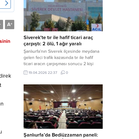
Müdürlüğü tarafından yapılan açıklamaya
göre; İl...
A
-
+
Siverek’te tır ile hafif ticari araç
sinin
çarpıştı: 2 ölü, 1 ağır yaralı
Şanlıurfa’nın Siverek ilçesinde meydana
gelen feci trafik kazasında tır ile hafif
ticari aracın çarpışması sonucu 2 kişi
yaşamını yitirdi, 1 kişi ise ağır yaralandı.
19.04.2026 22:37
0
direk
Haber Merkezi – Siverek-Adıyaman kara
yolunda seyir halindeki araçların
t
çarpışması sonucu meydana gelen
kazada can pazarı yaşandı. Kafa Kafaya
Çarpıştılar Edinilen bilgilere göre,
ın
Hüseyin Çelik (29)...
u
Şanlıurfa’da Bediüzzaman paneli: