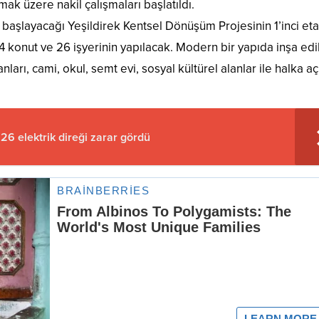
ak üzere nakil çalışmaları başlatıldı.
başlayacağı Yeşildirek Kentsel Dönüşüm Projesinin 1’inci et
94 konut ve 26 işyerinin yapılacak. Modern bir yapıda inşa ed
nları, cami, okul, semt evi, sosyal kültürel alanlar ile halka aç
 26 elektrik direği zarar gördü