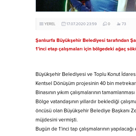
YEREL
17.07.2020 23:59
0
73
Şanlıurfa Büyükşehir Belediyesi tarafından Şan
1’inci etap çalışmaları için bölgedeki ağaç sö
Büyükşehir Belediyesi ve Toplu Konut İdaresi 
Kentsel Dönüşüm projesinin 40 bin metrekare
Binasının yıkım çalışmalarının tamamlanması i
Bölge vatandaşının yıllardır beklediği çalışm
öncüsü olan Büyükşehir Belediye Başkanı Zey
müjdesini vermişti.
Bugün de 1’inci tap çalışmalarının yapılacağ