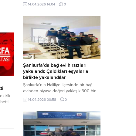
neden oldu. Olay yerine çok sayıda özel
14.04.2026 14:04
0
harekat polisi ve sağlık ekibi sevk
edilirken, saldırganı etkisiz hale getirme
çalışmaları devam ediyor. Haber Merkezi
– Siverek ilçesi Hasan Çelebi
Mahallesi’nde bulunan Ahmet Koyuncu
Mesleki...
Şanlıurfa’da bağ evi hırsızları
yakalandı: Çaldıkları eşyalarla
birlikte yakalandılar
Şanlıurfa’nın Haliliye ilçesinde bir bağ
ti
evinden piyasa değeri yaklaşık 300 bin
ektrik
TL olan eşyaları çalan şüpheliler,
14.04.2026 00:58
0
betti.
jandarmanın başarılı operasyonuyla
yakalandı. Olayla ilgili gözaltına alınan 3
şüpheliden 2’si tutuklanarak cezaevine
gönderildi. Haber Merkezi – Şanlıurfa İl
Jandarma Komutanlığı, “Faili Meçhul
Hırsızlık Olaylarının Aydınlatılmasına”