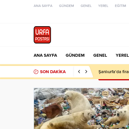
ANA SAYFA
GÜNDEM
GENEL
YEREL
EĞİTİM
ANA SAYFA
GÜNDEM
GENEL
YEREL
SON DAKİKA
Şanlıurfa’da fir