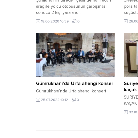
Şanlıurfa'nın Birecik ilçesinde hafif ticari
Siverek 
araç ile yolcu otobüsünün çarpışması
polis t
sonucu 2 kişi yaralandı.
suçüstü
18.06.2020 16:39
0
26.06
Gümrükhanı’da Urfa ahengi konseri
Suriye
kaçak 
Gümrükhanı’nda Urfa ahengi konseri
SURİYE
25.07.2022 10:12
0
KAÇAK 
02.10