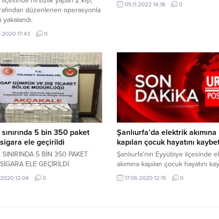
ilçesinde hırsızlık yapan 2 kişi,
05.11.2022 14:18
0
arafından düzenlenen operasyonla
 yakalandı.
.2020 17:43
0
 sınırında 5 bin 350 paket
Şanlıurfa’da elektrik akımına
sigara ele geçirildi
kapılan çocuk hayatını kaybet
 SINIRINDA 5 BİN 350 PAKET
Şanlıurfa'nın Eyyübiye ilçesinde el
SİGARA ELE GEÇİRİLDİ
akımına kapılan çocuk hayatını kay
.2020 12:04
0
17.06.2020 12:15
0