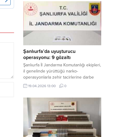
mühimmat ele geçirildi. Haber Merkezi –
Şanlıurfa Valiliği İl Basın ve Halkla İlişkiler
Müdürlüğü tarafından yapılan açıklamaya
göre; 17 Nisan...
Şanlıurfa’da uyuşturucu
operasyonu: 9 gözaltı
Şanlıurfa İl Jandarma Komutanlığı ekipleri,
il genelinde yürüttüğü narko-
operasyonlarla zehir tacirlerine darbe
indirdi. Üç ilçede eş zamanlı
19.04.2026 13:00
0
gerçekleştirilen faaliyetlerde çeşitli
uyuşturucu maddeler ele geçirilirken, 9
şüpheli hakkında adli işlem başlatıldı.
Haber Merkezi – Şanlıurfa Valiliği İl Basın
ve Halkla İlişkiler Müdürlüğü’nden yapılan
açıklamaya göre, İl Jandarma Komutanlığı
tarafından “Narkotik Suçlarla...