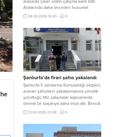
arasında çıkan silahlı çatışma kanlı bitti.
Aralarında daha önceden husumet
olduğu öğrenilen tarafların kavgası
08.05.2026 16:20
0
neticesinde 3 kişi olay yerinde yaşamını
yitirdi. Haber Merkezi – Olay, Haliliye
ilçesine bağlı kırsal Konaç Mahallesi’nde
meydana geldi. Edinilen bilgilere göre,
aralarında husumet bulunan iki grup
arasında henüz belirlenemeyen bir...
Şanlıurfa’da firari şahıs yakalandı
Şanlıurfa İl Jandarma Komutanlığı ekipleri,
aranan şahısların yakalanmasına yönelik
yürüttüğü titiz çalışmalar kapsamında
önemli bir başarıya daha imza attı. Birecik
ilçesinde düzenlenen operasyonla,
21.04.2026 23:08
0
hakkında kesinleşmiş hapis cezası
bulunan bir firari yakalanarak adalete
teslim edildi. Haber Merkezi – Şanlıurfa
Valiliği İl Basın ve Halkla İlişkiler