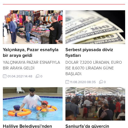
Yalçınkaya, Pazar esnafıyla
Serbest piyasada döviz
bir araya geldi
fiyatları
YALÇINKAYA PAZAR ESNAFIYLA
DOLAR 7,3200 LİRADAN, EURO
BİR ARAYA GELDİ
İSE 8,6070 LİRADAN GÜNE
BAŞLADI.
01.04.2021 14:48
0
11.08.2020 08:35
0
Haliliye Belediyesi’nden
Şanlıurfa’da güvercin