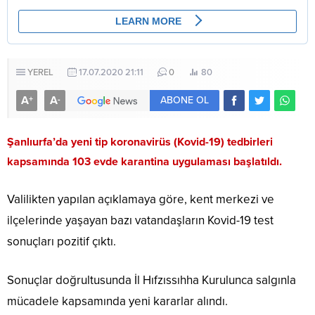
YEREL
17.07.2020 21:11
0
80
A
A
+
-
ABONE OL
Şanlıurfa’da yeni tip koronavirüs (Kovid-19) tedbirleri
kapsamında 103 evde karantina uygulaması başlatıldı.
Valilikten yapılan açıklamaya göre, kent merkezi ve
ilçelerinde yaşayan bazı vatandaşların Kovid-19 test
sonuçları pozitif çıktı.
Sonuçlar doğrultusunda İl Hıfzıssıhha Kurulunca salgınla
mücadele kapsamında yeni kararlar alındı.