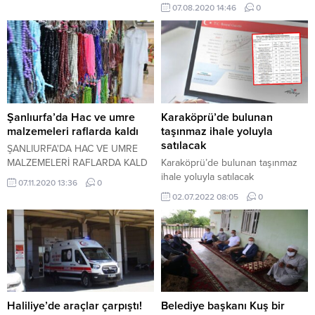
başlatılan Hayvanat Bahçesi
07.08.2020 14:46
0
Projesi, Halil-ur Rahman Kent
Ormanında 100 dönümlük alan
üzerine kurulacak.
Şanlıurfa’da Hac ve umre
Karaköprü’de bulunan
malzemeleri raflarda kaldı
taşınmaz ihale yoluyla
satılacak
ŞANLIURFA'DA HAC VE UMRE
MALZEMELERİ RAFLARDA KALD
Karaköprü’de bulunan taşınmaz
ihale yoluyla satılacak
07.11.2020 13:36
0
02.07.2022 08:05
0
Haliliye’de araçlar çarpıştı!
Belediye başkanı Kuş bir