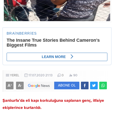
YEREL
17.07.2020 21:13
0
90
A
A
+
-
ABONE OL
Şanlıurfa’da eli kapı korkuluğuna saplanan genç, itfaiye
ekiplerince kurtarıldı.