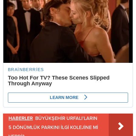
HABERLER
BÜYÜKŞEHİR URFALI’LARIN
5 DÖNÜMLÜK PARKINI İLGİ KOLEJİNE Mİ