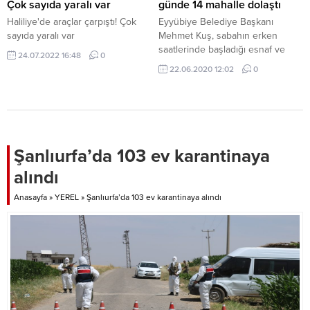
Çok sayıda yaralı var
günde 14 mahalle dolaştı
Haliliye'de araçlar çarpıştı! Çok
Eyyübiye Belediye Başkanı
sayıda yaralı var
Mehmet Kuş, sabahın erken
saatlerinde başladığı esnaf ve
24.07.2022 16:48
0
vatandaş ziyaretlerini hafta sonu
22.06.2020 12:02
0
mesaisinde de kırsalda sürdürdü.
Şanlıurfa’da 103 ev karantinaya
alındı
Anasayfa
»
YEREL
»
Şanlıurfa’da 103 ev karantinaya alındı