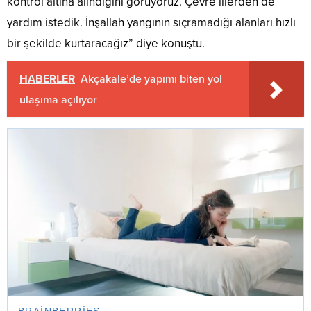
kontrol altına alındığını görüyoruz. Çevre illerden de
yardım istedik. İnşallah yangının sıçramadığı alanları hızlı
bir şekilde kurtaracağız” diye konuştu.
HABERLER
Akçakale’de yapımı biten yol
ulaşıma açılıyor