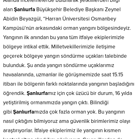
Alanda incelemelerde bulunarak yetkililerden bilgi
alan
Şanlıurfa
Büyükşehir Belediye Başkanı Zeynel
Abidin Beyazgül, “Harran Üniversitesi Osmanbey
Kampüsü’nün arkasındaki orman yangını bölgesindeyiz.
Yangının ilk anından bu yana tüm itfaiye ekiplerimizle
bölgeye intikal ettik. Milletvekillerimizle iletişime
geçerek bölgeye yangın söndürme uçakları talebinde
bulunduk. Şu anda yangın söndürme uçaklarımız
havaalanında, uzmanlar ile görüşmemizde saat 15.15
itibarı ile bölgenin farklı noktalarında yangının başladığını
öğrendik.
Şanlıurfa
mız için çok üzücü bir durum, 16 yılda
yetiştirilmiş ormanımızda yangın çıktı. Bilindiği
gibi
Şanlıurfa
mızda çok fazla orman yok. Bu yangının
nasıl çıktığını bilmiyoruz ama güvenlik birimlerimiz olayı
araştırıyorlar. İtfaiye ekiplerimiz ile yangının kısmen