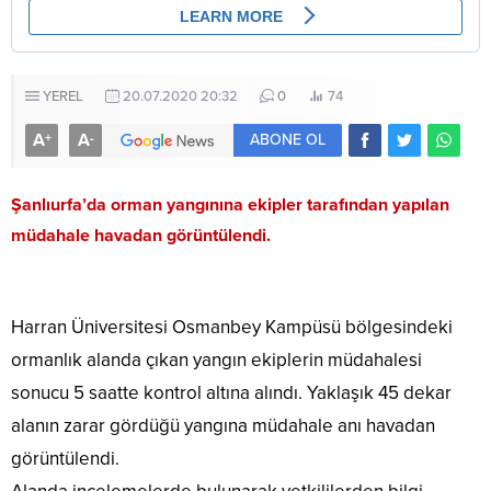
YEREL
20.07.2020 20:32
0
74
A
A
+
-
ABONE OL
Şanlıurfa’da orman yangınına ekipler tarafından yapılan
müdahale havadan görüntülendi.
Harran Üniversitesi Osmanbey Kampüsü bölgesindeki
ormanlık alanda çıkan yangın ekiplerin müdahalesi
sonucu 5 saatte kontrol altına alındı. Yaklaşık 45 dekar
alanın zarar gördüğü yangına müdahale anı havadan
görüntülendi.