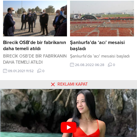
halindeki motosiklete arkadan
çarptı. Kazada motosiklet
sürücüsü hayatını kaybederken, 3
yaşındaki çocuk ağır yaralandı.
Birecik OSB’de bir fabrikanın
Şanlıurfa’da ‘acı’ mesaisi
daha temeli atıldı
başladı
BİRECİK OSB’DE BİR FABRİKANIN
Şanlıurfa'da 'acı' mesaisi başladı
DAHA TEMELİ ATILDI
26.08.2022 06:28
0
09.01.2021 11:52
0
REKLAMI KAPAT
Hakkımızda
Kullanım Koşulları