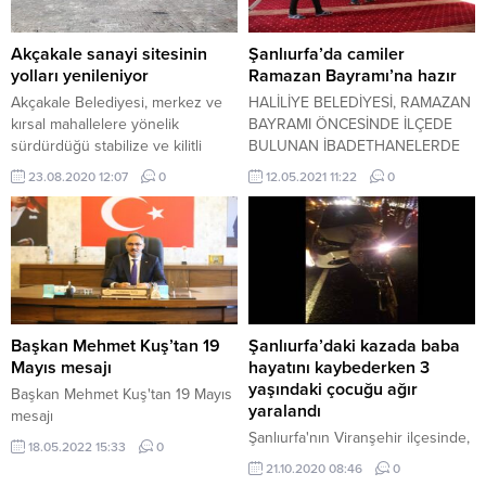
Akçakale sanayi sitesinin
Şanlıurfa’da camiler
yolları yenileniyor
Ramazan Bayramı’na hazır
Akçakale Belediyesi, merkez ve
HALİLİYE BELEDİYESİ, RAMAZAN
kırsal mahallelere yönelik
BAYRAMI ÖNCESİNDE İLÇEDE
sürdürdüğü stabilize ve kilitli
BULUNAN İBADETHANELERDE
parke taşı çalışmalarına aralıksız
DEZENFEKTE VE HALI YIKAMA
23.08.2020 12:07
0
12.05.2021 11:22
0
devam ediyor.
ÇALIŞMALARI YAPTI.
Başkan Mehmet Kuş’tan 19
Şanlıurfa’daki kazada baba
Mayıs mesajı
hayatını kaybederken 3
yaşındaki çocuğu ağır
Başkan Mehmet Kuş'tan 19 Mayıs
yaralandı
mesajı
Şanlıurfa'nın Viranşehir ilçesinde,
18.05.2022 15:33
0
sürücüsünün ismi ve plakası
21.10.2020 08:46
0
öğrenilmeyen otomobil, seyir