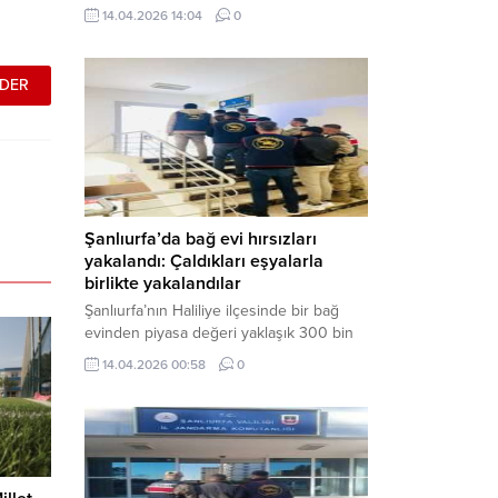
neden oldu. Olay yerine çok sayıda özel
14.04.2026 14:04
0
harekat polisi ve sağlık ekibi sevk
edilirken, saldırganı etkisiz hale getirme
çalışmaları devam ediyor. Haber Merkezi
– Siverek ilçesi Hasan Çelebi
Mahallesi’nde bulunan Ahmet Koyuncu
Mesleki...
Şanlıurfa’da bağ evi hırsızları
yakalandı: Çaldıkları eşyalarla
birlikte yakalandılar
Şanlıurfa’nın Haliliye ilçesinde bir bağ
evinden piyasa değeri yaklaşık 300 bin
TL olan eşyaları çalan şüpheliler,
14.04.2026 00:58
0
jandarmanın başarılı operasyonuyla
yakalandı. Olayla ilgili gözaltına alınan 3
şüpheliden 2’si tutuklanarak cezaevine
gönderildi. Haber Merkezi – Şanlıurfa İl
Jandarma Komutanlığı, “Faili Meçhul
Hırsızlık Olaylarının Aydınlatılmasına”