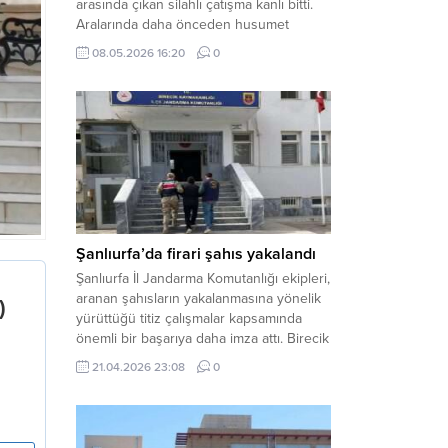
arasında çıkan silahlı çatışma kanlı bitti.
Aralarında daha önceden husumet
olduğu öğrenilen tarafların kavgası
08.05.2026 16:20
0
neticesinde 3 kişi olay yerinde yaşamını
yitirdi. Haber Merkezi – Olay, Haliliye
ilçesine bağlı kırsal Konaç Mahallesi’nde
meydana geldi. Edinilen bilgilere göre,
aralarında husumet bulunan iki grup
arasında henüz belirlenemeyen bir...
Şanlıurfa’da firari şahıs yakalandı
Şanlıurfa İl Jandarma Komutanlığı ekipleri,
aranan şahısların yakalanmasına yönelik
yürüttüğü titiz çalışmalar kapsamında
önemli bir başarıya daha imza attı. Birecik
ilçesinde düzenlenen operasyonla,
21.04.2026 23:08
0
hakkında kesinleşmiş hapis cezası
bulunan bir firari yakalanarak adalete
teslim edildi. Haber Merkezi – Şanlıurfa
Valiliği İl Basın ve Halkla İlişkiler