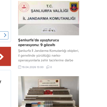
mühimmat ele geçirildi. Haber Merkezi –
Şanlıurfa Valiliği İl Basın ve Halkla İlişkiler
Müdürlüğü tarafından yapılan açıklamaya
göre; 17 Nisan...
Şanlıurfa’da uyuşturucu
operasyonu: 9 gözaltı
Şanlıurfa İl Jandarma Komutanlığı ekipleri,
il genelinde yürüttüğü narko-
operasyonlarla zehir tacirlerine darbe
indirdi. Üç ilçede eş zamanlı
19.04.2026 13:00
0
gerçekleştirilen faaliyetlerde çeşitli
uyuşturucu maddeler ele geçirilirken, 9
şüpheli hakkında adli işlem başlatıldı.
Haber Merkezi – Şanlıurfa Valiliği İl Basın
ve Halkla İlişkiler Müdürlüğü’nden yapılan
açıklamaya göre, İl Jandarma Komutanlığı
tarafından “Narkotik Suçlarla...