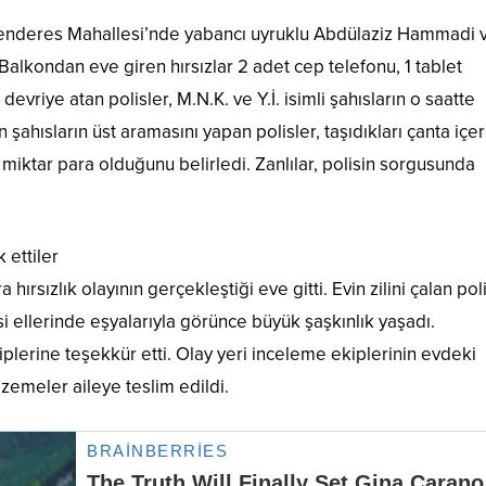
 Menderes Mahallesi’nde yabancı uyruklu Abdülaziz Hammadi 
Balkondan eve giren hırsızlar 2 adet cep telefonu, 1 tablet
devriye atan polisler, M.N.K. ve Y.İ. isimli şahısların o saatte
ahısların üst aramasını yapan polisler, taşıdıkları çanta içe
r miktar para olduğunu belirledi. Zanlılar, polisin sorgusunda
 ettiler
 hırsızlık olayının gerçekleştiği eve gitti. Evin zilini çalan poli
isi ellerinde eşyalarıyla görünce büyük şaşkınlık yaşadı.
iplerine teşekkür etti. Olay yeri inceleme ekiplerinin evdeki
lzemeler aileye teslim edildi.