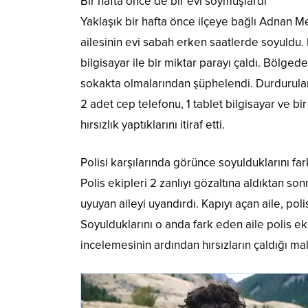
Bir hafta önce de bir evi soymuşlardı
Yaklaşık bir hafta önce ilçeye bağlı Adnan
ailesinin evi sabah erken saatlerde soyuldu. 
bilgisayar ile bir miktar parayı çaldı. Bölgede 
sokakta olmalarından şüphelendi. Durdurulan ş
2 adet cep telefonu, 1 tablet bilgisayar ve bi
hırsızlık yaptıklarını itiraf etti.
Polisi karşılarında görünce soyulduklarını fark
Polis ekipleri 2 zanlıyı gözaltına aldıktan sonra
uyuyan aileyi uyandırdı. Kapıyı açan aile, pol
Soyulduklarını o anda fark eden aile polis ek
incelemesinin ardından hırsızların çaldığı ma