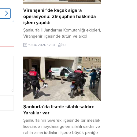
Viranşehir’de kaçak sigara
operasyonu: 29 şüpheli hakkında
işlem yapıldı
Şanlıurfa İl Jandarma Komutanlığı ekipleri,
Viranşehir ilçesinde tütün ve alkol
kaçakçılığına yönelik yürüttüğü kapsamlı
19.04.2026 12:51
0
çalışmalar neticesinde binlerce paket
gümrük kaçağı sigara ele geçirdi.
Operasyon kapsamında çok sayıda şahıs
hakkında adli süreç başlatıldı. Haber
Merkezi – Şanlıurfa Valiliği bünyesinde İl
Jandarma Komutanlığı tarafından
gerçekleştirilen “Tütün ve Alkol
Kaçakçılarına Yönelik Çalışmalar” tüm...
Şanlıurfa’da lisede silahlı saldırı:
Yaralılar var
Şanlıurfa’nın Siverek ilçesinde bir meslek
lisesinde meydana gelen silahlı saldırı ve
rehin alma iddiaları ilçede büyük paniğe