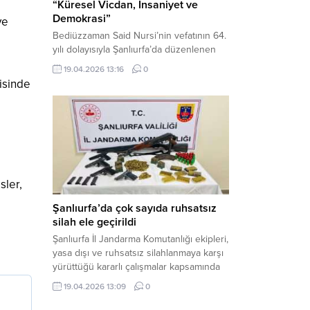
“Küresel Vicdan, İnsaniyet ve
Demokrasi”
ve
Bediüzzaman Said Nursi’nin vefatının 64.
yılı dolayısıyla Şanlıurfa’da düzenlenen
panelde, günümüzün manevi ve
19.04.2026 13:16
0
toplumsal sorunlarına Risale-i Nur
risinde
perspektifiyle çözüm arandı. Karaköprü
Necmettin Cevheri Kültür Merkezi’nde
gerçekleştirilen “Küresel Vicdan,
İnsaniyet ve Demokrasi” başlıklı panel,
hürriyet, adalet ve hukuk vurgularıyla
yoğun katılıma sahne oldu. Haber
Merkezi – Bediüzzaman Eğitim Kültür ve
sler,
Sanat...
Şanlıurfa’da çok sayıda ruhsatsız
silah ele geçirildi
Şanlıurfa İl Jandarma Komutanlığı ekipleri,
yasa dışı ve ruhsatsız silahlanmaya karşı
yürüttüğü kararlı çalışmalar kapsamında
Bozova ilçesinde bir ikamete operasyon
19.04.2026 13:09
0
düzenledi. Yapılan aramada çok sayıda
uzun namlulu silah, tabanca ve