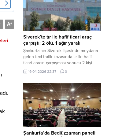
Müdürlüğü tarafından yapılan açıklamaya
göre; İl...
A
-
+
Siverek’te tır ile hafif ticari araç
leri
çarpıştı: 2 ölü, 1 ağır yaralı
Şanlıurfa’nın Siverek ilçesinde meydana
gelen feci trafik kazasında tır ile hafif
ticari aracın çarpışması sonucu 2 kişi
yaşamını yitirdi, 1 kişi ise ağır yaralandı.
19.04.2026 22:37
0
n
Haber Merkezi – Siverek-Adıyaman kara
yolunda seyir halindeki araçların
çarpışması sonucu meydana gelen
adı.
kazada can pazarı yaşandı. Kafa Kafaya
Çarpıştılar Edinilen bilgilere göre,
Hüseyin Çelik (29)...
rak
Şanlıurfa’da Bediüzzaman paneli: