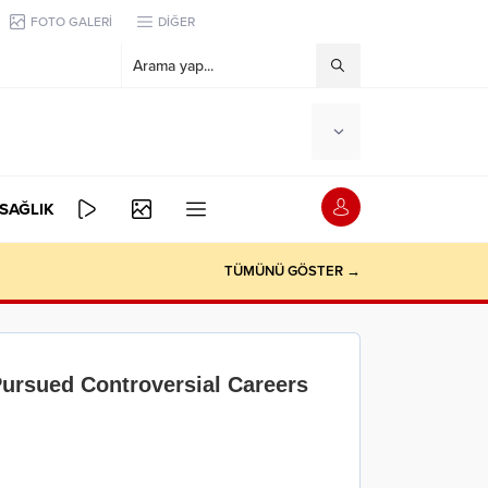
FOTO GALERİ
DİĞER
SAĞLIK
TÜMÜNÜ GÖSTER →