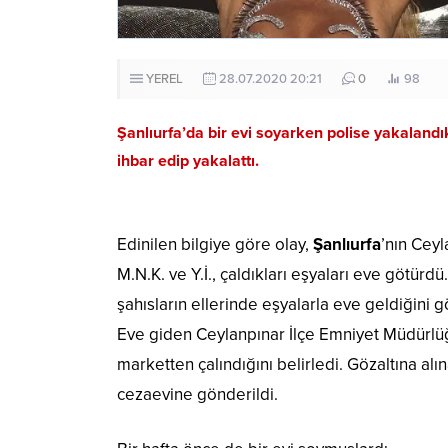
YEREL
28.07.2020 20:21
0
98
Şanlıurfa’da bir evi soyarken polise yakalandık
ihbar edip yakalattı.
Edinilen bilgiye göre olay,
Şanlıurfa
’nın Ceyl
M.N.K. ve Y.İ., çaldıkları eşyaları eve götürd
şahısların ellerinde eşyalarla eve geldiğini 
Eve giden Ceylanpınar İlçe Emniyet Müdürlüğü
marketten çalındığını belirledi. Gözaltına alı
cezaevine gönderildi.