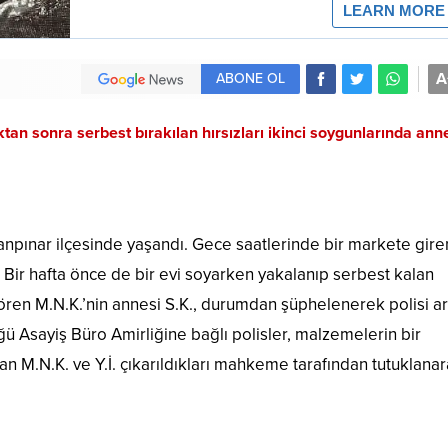
A
ABONE OL
tan sonra serbest bırakılan hırsızları ikinci soygunlarında anne
anpınar ilçesinde yaşandı. Gece saatlerinde bir markete gire
ü. Bir hafta önce de bir evi soyarken yakalanıp serbest kalan
gören M.N.K.’nin annesi S.K., durumdan şüphelenerek polisi ar
 Asayiş Büro Amirliğine bağlı polisler, malzemelerin bir
nan M.N.K. ve Y.İ. çıkarıldıkları mahkeme tarafından tutuklana