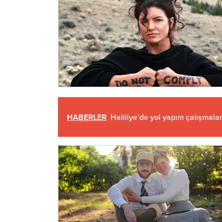
HABERLER
Haliliye’de yol yapım çalışmala