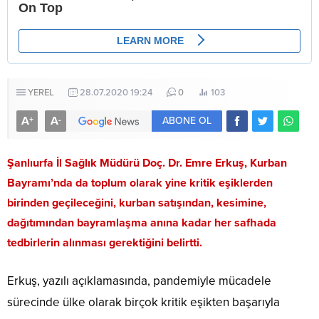
YEREL
28.07.2020 19:24
0
103
A
A
+
-
ABONE OL
Şanlıurfa İl Sağlık Müdürü Doç. Dr. Emre Erkuş, Kurban
Bayramı’nda da toplum olarak yine kritik eşiklerden
birinden geçileceğini, kurban satışından, kesimine,
dağıtımından bayramlaşma anına kadar her safhada
tedbirlerin alınması gerektiğini belirtti.
Erkuş, yazılı açıklamasında, pandemiyle mücadele
sürecinde ülke olarak birçok kritik eşikten başarıyla