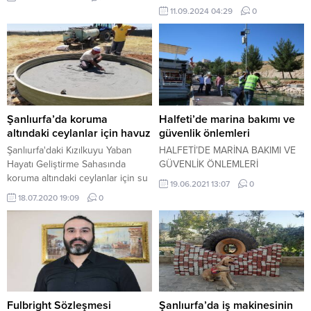
vatandaşlara eşit hizmet sunma
11.09.2024 04:29
0
ilkesiyle yol iyileştirme
çalışmalarına aralıksız devam
ediyor. Yapılan çalışmalar
kapsamında hem ilçe
merkezindeki ana arterler hem de
kırsal mahallelerin ulaşım ağları
modernize ediliyor. Eskiyen yollar
yenilenirken yeni yollar açılıyor ve
Şanlıurfa’da koruma
Halfeti’de marina bakımı ve
mevcut yollar genişletiliyor. Bu...
altındaki ceylanlar için havuz
güvenlik önlemleri
Şanlıurfa'daki Kızılkuyu Yaban
HALFETİ’DE MARİNA BAKIMI VE
Hayatı Geliştirme Sahasında
GÜVENLİK ÖNLEMLERİ
koruma altındaki ceylanlar için su
19.06.2021 13:07
0
havuzları yapıldı.
18.07.2020 19:09
0
Fulbright Sözleşmesi
Şanlıurfa’da iş makinesinin