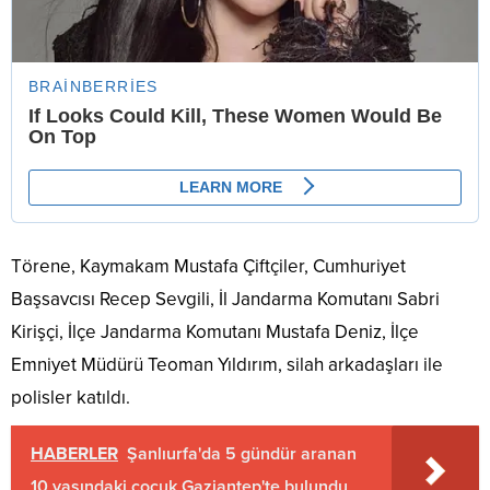
Törene, Kaymakam Mustafa Çiftçiler, Cumhuriyet
Başsavcısı Recep Sevgili, İl Jandarma Komutanı Sabri
Kirişçi, İlçe Jandarma Komutanı Mustafa Deniz, İlçe
Emniyet Müdürü Teoman Yıldırım, silah arkadaşları ile
polisler katıldı.
HABERLER
Şanlıurfa'da 5 gündür aranan
10 yaşındaki çocuk Gaziantep'te bulundu