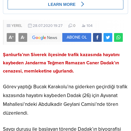
YEREL
28.07.2020 19:27
0
104
A
A
+
-
ABONE OL
Şanlıurfa’nın Siverek ilçesinde trafik kazasında hayatını
kaybeden Jandarma Teğmen Ramazan Caner Dadak’ın
cenazesi, memleketine uğurlandı.
Görev yaptığı Bucak Karakolu’na giderken geçirdiği trafik
kazasında hayatını kaybeden Dadak (26) için Ayvanat
Mahallesi’ndeki Abdulkadir Geylani Camisi’nde tören
düzenlendi.
Saygı duruşu ile başlayan törende Dadak’ın biyografisi