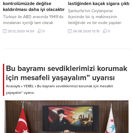
kontrolümüzde değilse
lastiğinden kaçak sigara çıktı
kaldırılması daha iyi olacaktır
Şanlıurfa’nın Ceylanpınar
Türkiye ile ABD arasında 1949'da
ilçesinde bir iş makinesinin
imzalanan içeriği tam olarak
lastiğinde ve bir evde yapılan
bilinmeyen "Fulbright
aramada 11 bin 800 paket gümrük
25.12.2020 14:50
0
26.08.2020 13:15
0
Sözleşmesi" ile Türkiye eğitim
kaçağı sigara ele geçirildi.
sistemi 71 yıldır emperyalist
politikalara hizmet ediyor.
Bu bayramı sevdiklerimizi korumak
için mesafeli yaşayalım” uyarısı
Anasayfa
»
YEREL
»
Bu bayramı sevdiklerimizi korumak için mesafeli
yaşayalım” uyarısı