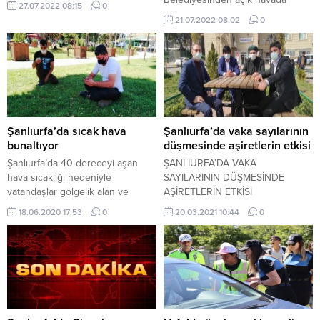
27.07.2022 08:15
0
konseri
21.07.2022 08:02
0
Şanlıurfa’da sıcak hava
Şanlıurfa’da vaka sayılarının
bunaltıyor
düşmesinde aşiretlerin etkisi
Şanlıurfa’da 40 dereceyi aşan
ŞANLIURFA’DA VAKA
hava sıcaklığı nedeniyle
SAYILARININ DÜŞMESİNDE
vatandaşlar gölgelik alan ve
AŞİRETLERİN ETKİSİ
parklarda serinlemeyi tercih
18.06.2020 17:53
0
20.03.2021 10:44
0
ediyor.