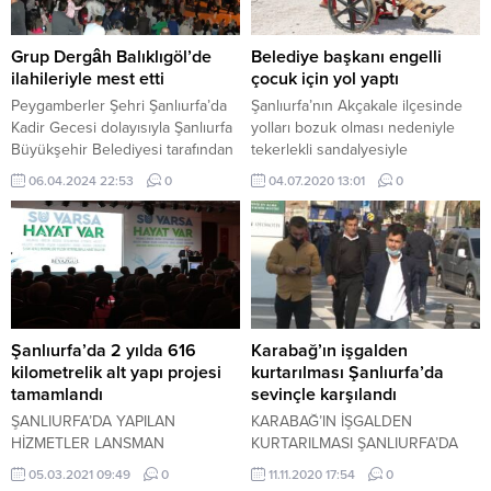
Grup Dergâh Balıklıgöl’de
Belediye başkanı engelli
ilahileriyle mest etti
çocuk için yol yaptı
Peygamberler Şehri Şanlıurfa’da
Şanlıurfa’nın Akçakale ilçesinde
Kadir Gecesi dolayısıyla Şanlıurfa
yolları bozuk olması nedeniyle
Büyükşehir Belediyesi tarafından
tekerlekli sandalyesiyle
kentin tarihi ve maneviyatı yüksek
dolaşamayan ve evine rahat bir
06.04.2024 22:53
0
04.07.2020 13:01
0
alanlarından biri olan ve her yıl
şekilde gidip gelemeyen engeli
binlerce yerli ve yabancı
çocuk, irtibata geçtiği belediye
misafirler tarafından ziyaret edilen
başkanı tarafından yolu yapıldı.
Balıklıgöl’de Kadir Gecesi’ne özel
olarak Tasavvuf Müziği Konseri
düzenlendi. Şanlıurfa’nın sevilen
tasavvuf gruplarından olan Grup
Dergâh Üyelerinin Balıklıgöl Amfi
Şanlıurfa’da 2 yılda 616
Karabağ’ın işgalden
Tiyatroda verdiği...
kilometrelik alt yapı projesi
kurtarılması Şanlıurfa’da
tamamlandı
sevinçle karşılandı
ŞANLIURFA’DA YAPILAN
KARABAĞ’IN İŞGALDEN
HİZMETLER LANSMAN
KURTARILMASI ŞANLIURFA’DA
TOPLANTISI İLE ANLATILDI
SEVİNÇLE KARŞILANDI
05.03.2021 09:49
0
11.11.2020 17:54
0