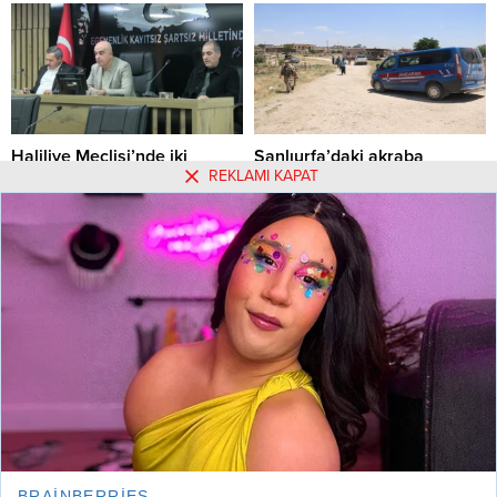
Haliliye Meclisi’nde iki
Şanlıurfa’daki akraba
REKLAMI KAPAT
önemli konu karara bağlandı
kavgasına 4 tutuklama
Haliliye Meclisi’nde iki önemli
Şanlıurfa'da akraba 2 grup
konu karara bağlandı
arasında çıkan ve bir kişinin
öldüğü, 4 kişinin yaralandığı silahlı
09.02.2022 13:19
0
kavgaya ilişkin gözaltına alınan
18.06.2020 11:06
0
biri muhtar 4 şüpheli tutuklandı.
Hakkımızda
Kullanım Koşulları
Gizlilik Politikası
Burçlar
Tüm Yazarlar
Künye