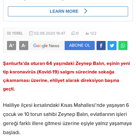
YEREL
02.08.2020 16:47
0
122
A
A
+
-
ABONE OL
Şanlıurfa’da oturan 64 yaşındaki Zeynep Balın, eşinin yeni
tip koronavirüs (Kovid-19) salgını sürecinde sokağa
çıkamaması üzerine, ehliyet alarak direksiyon başına
geçti.
Haliliye ilçesi kırsalındaki Kısas Mahallesi’nde yaşayan 6
çocuk ve 10 torun sahibi Zeynep Balın, evlatlarının işleri
gereği farklı illere gitmesi üzerine eşiyle yalnız yaşamaya
başladı.