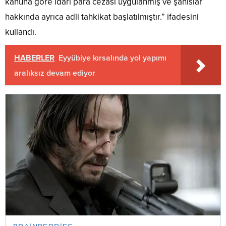
kanuna göre idari para cezası uygulanmış ve şahıslar
hakkında ayrıca adli tahkikat başlatılmıştır.” ifadesini
kullandı.
HABERLER
Eyyübiye kırsalında yol yapımı
aralıksız devam ediyor