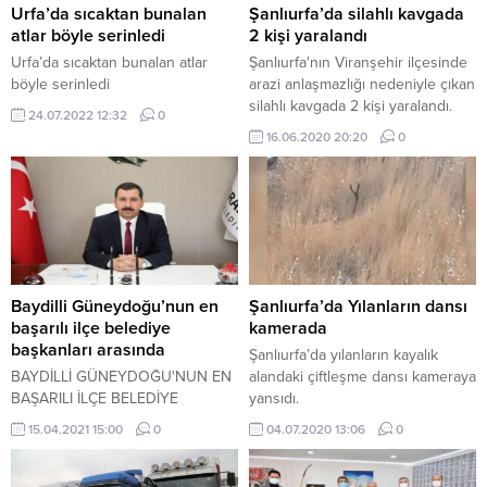
Urfa’da sıcaktan bunalan
Şanlıurfa’da silahlı kavgada
atlar böyle serinledi
2 kişi yaralandı
Urfa’da sıcaktan bunalan atlar
Şanlıurfa'nın Viranşehir ilçesinde
böyle serinledi
arazi anlaşmazlığı nedeniyle çıkan
silahlı kavgada 2 kişi yaralandı.
24.07.2022 12:32
0
16.06.2020 20:20
0
Baydilli Güneydoğu’nun en
Şanlıurfa’da Yılanların dansı
başarılı ilçe belediye
kamerada
başkanları arasında
Şanlıurfa’da yılanların kayalık
BAYDİLLİ GÜNEYDOĞU'NUN EN
alandaki çiftleşme dansı kameraya
BAŞARILI İLÇE BELEDİYE
yansıdı.
BAŞKANLARI ARASINDA
15.04.2021 15:00
0
04.07.2020 13:06
0