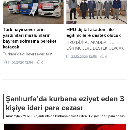
Türk hayırseverlerin
HRÜ dijital akademi ile
yardımları mazlumların
eğitimcilere destek olacak
bayram sofrasına bereket
HRÜ DİJİTAL AKADEMİ İLE
katacak
EĞİTİMCİLERE DESTEK OLACAK
Türkiye'deki hayırseverlerin
22.12.2020 12:58
0
yardımlarını yaklaşık 10 yıldır
14.07.2020 12:54
0
Suriye'deki iç savaş mağdurlarına
ulaştıran Şanlıurfa İnsani Yardım
Platformu, düzenledikleri Kurban
Bayramı organizasyonuyla
hayırseverlerin yardımlarını
dünyanın birçok noktasındaki
Şanlıurfa’da kurbana eziyet eden 3
mazlum sofralarına ulaştıracak.
kişiye idari para cezası
Anasayfa
»
YEREL
»
Şanlıurfa’da kurbana eziyet eden 3 kişiye idari para cezası