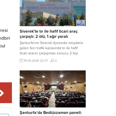
Müdürlüğü tarafından yapılan açıklamaya
göre; İl...
resi
Siverek’te tır ile hafif ticari araç
çarpıştı: 2 ölü, 1 ağır yaralı
edbiri
Şanlıurfa’nın Siverek ilçesinde meydana
bul
gelen feci trafik kazasında tır ile hafif
ticari aracın çarpışması sonucu 2 kişi
yaşamını yitirdi, 1 kişi ise ağır yaralandı.
19.04.2026 22:37
0
Haber Merkezi – Siverek-Adıyaman kara
yolunda seyir halindeki araçların
çarpışması sonucu meydana gelen
kazada can pazarı yaşandı. Kafa Kafaya
Çarpıştılar Edinilen bilgilere göre,
Hüseyin Çelik (29)...
Şanlıurfa’da Bediüzzaman paneli: