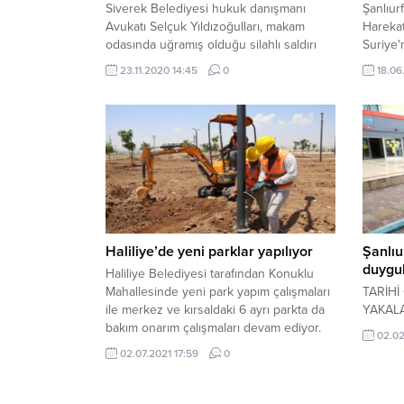
Siverek Belediyesi hukuk danışmanı
Şanlıurf
Avukatı Selçuk Yıldızoğulları, makam
Harekat
odasında uğramış olduğu silahlı saldırı
Suriye'
sonucu yaralandı.
tamamla
23.11.2020 14:45
0
18.06
gerçekl
Haliliye’de yeni parklar yapılıyor
Şanlıu
duygu
Haliliye Belediyesi tarafından Konuklu
Mahallesinde yeni park yapım çalışmaları
TARİHİ
ile merkez ve kırsaldaki 6 ayrı parkta da
YAKAL
bakım onarım çalışmaları devam ediyor.
02.02
02.07.2021 17:59
0