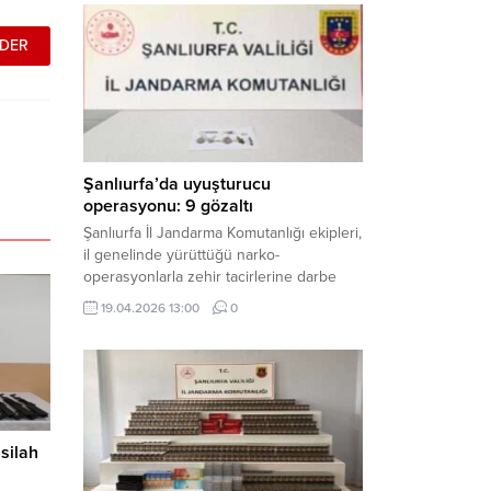
mühimmat ele geçirildi. Haber Merkezi –
Şanlıurfa Valiliği İl Basın ve Halkla İlişkiler
Müdürlüğü tarafından yapılan açıklamaya
göre; 17 Nisan...
Şanlıurfa’da uyuşturucu
operasyonu: 9 gözaltı
Şanlıurfa İl Jandarma Komutanlığı ekipleri,
il genelinde yürüttüğü narko-
operasyonlarla zehir tacirlerine darbe
indirdi. Üç ilçede eş zamanlı
19.04.2026 13:00
0
gerçekleştirilen faaliyetlerde çeşitli
uyuşturucu maddeler ele geçirilirken, 9
şüpheli hakkında adli işlem başlatıldı.
Haber Merkezi – Şanlıurfa Valiliği İl Basın
ve Halkla İlişkiler Müdürlüğü’nden yapılan
açıklamaya göre, İl Jandarma Komutanlığı
silah
tarafından “Narkotik Suçlarla...