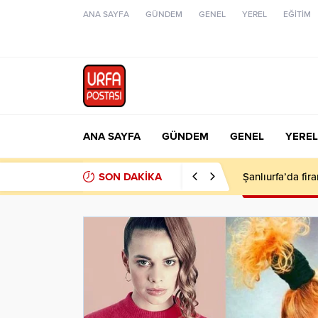
ANA SAYFA
GÜNDEM
GENEL
YEREL
EĞİTİM
ANA SAYFA
GÜNDEM
GENEL
YEREL
SON DAKİKA
Şanlıurfa’da fir