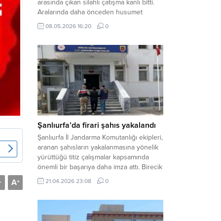
arasında çıkan silahlı çatışma kanlı bitti.
Aralarında daha önceden husumet
olduğu öğrenilen tarafların kavgası
08.05.2026 16:20
0
neticesinde 3 kişi olay yerinde yaşamını
yitirdi. Haber Merkezi – Olay, Haliliye
ilçesine bağlı kırsal Konaç Mahallesi’nde
meydana geldi. Edinilen bilgilere göre,
aralarında husumet bulunan iki grup
arasında henüz belirlenemeyen bir...
Şanlıurfa’da firari şahıs yakalandı
Şanlıurfa İl Jandarma Komutanlığı ekipleri,
aranan şahısların yakalanmasına yönelik
yürüttüğü titiz çalışmalar kapsamında
önemli bir başarıya daha imza attı. Birecik
ilçesinde düzenlenen operasyonla,
A
21.04.2026 23:08
0
-
+
hakkında kesinleşmiş hapis cezası
bulunan bir firari yakalanarak adalete
teslim edildi. Haber Merkezi – Şanlıurfa
Valiliği İl Basın ve Halkla İlişkiler