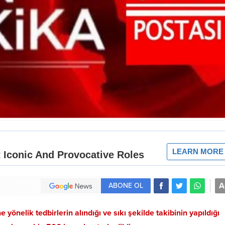
A
ABONE OL
yönelik tedbirlerin alındığı ve sıkı şekilde takibinin yapıldığı