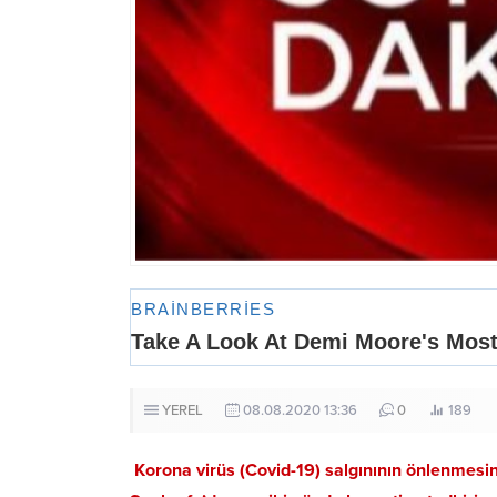
YEREL
08.08.2020 13:36
0
189
Korona virüs (Covid-19) salgınının önlenmesine 