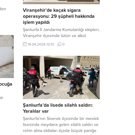
den
Viranşehir’de kaçak sigara
operasyonu: 29 şüpheli hakkında
işlem yapıldı
Şanlıurfa İl Jandarma Komutanlığı ekipleri,
Viranşehir ilçesinde tütün ve alkol
kaçakçılığına yönelik yürüttüğü kapsamlı
19.04.2026 12:51
0
çalışmalar neticesinde binlerce paket
gümrük kaçağı sigara ele geçirdi.
Operasyon kapsamında çok sayıda şahıs
hakkında adli süreç başlatıldı. Haber
Merkezi – Şanlıurfa Valiliği bünyesinde İl
Jandarma Komutanlığı tarafından
çocuğa
gerçekleştirilen “Tütün ve Alkol
Kaçakçılarına Yönelik Çalışmalar” tüm...
ğa
Şanlıurfa’da lisede silahlı saldırı:
Yaralılar var
Şanlıurfa’nın Siverek ilçesinde bir meslek
lisesinde meydana gelen silahlı saldırı ve
rehin alma iddiaları ilçede büyük paniğe