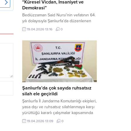
“Küresel Vicdan, İnsaniyet ve
Demokrasi”
Bediüzzaman Said Nursi’nin vefatının 64.
yılı dolayısıyla Şanlıurfa’da düzenlenen
panelde, günümüzün manevi ve
19.04.2026 13:16
0
toplumsal sorunlarına Risale-i Nur
perspektifiyle çözüm arandı. Karaköprü
Necmettin Cevheri Kültür Merkezi’nde
gerçekleştirilen “Küresel Vicdan,
İnsaniyet ve Demokrasi” başlıklı panel,
hürriyet, adalet ve hukuk vurgularıyla
yoğun katılıma sahne oldu. Haber
Merkezi – Bediüzzaman Eğitim Kültür ve
Sanat...
Şanlıurfa’da çok sayıda ruhsatsız
silah ele geçirildi
Şanlıurfa İl Jandarma Komutanlığı ekipleri,
yasa dışı ve ruhsatsız silahlanmaya karşı
yürüttüğü kararlı çalışmalar kapsamında
Bozova ilçesinde bir ikamete operasyon
19.04.2026 13:09
0
düzenledi. Yapılan aramada çok sayıda
uzun namlulu silah, tabanca ve