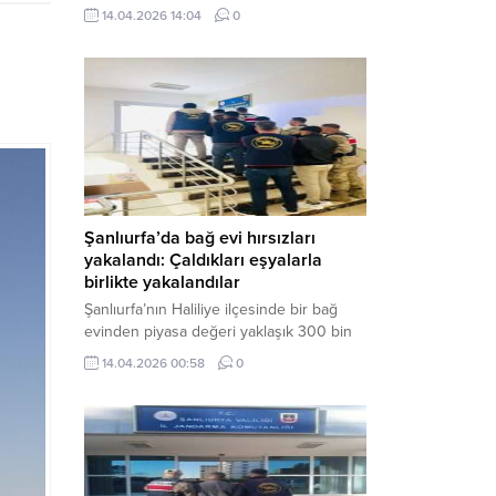
neden oldu. Olay yerine çok sayıda özel
14.04.2026 14:04
0
harekat polisi ve sağlık ekibi sevk
edilirken, saldırganı etkisiz hale getirme
çalışmaları devam ediyor. Haber Merkezi
– Siverek ilçesi Hasan Çelebi
Mahallesi’nde bulunan Ahmet Koyuncu
Mesleki...
Şanlıurfa’da bağ evi hırsızları
yakalandı: Çaldıkları eşyalarla
birlikte yakalandılar
Şanlıurfa’nın Haliliye ilçesinde bir bağ
evinden piyasa değeri yaklaşık 300 bin
TL olan eşyaları çalan şüpheliler,
14.04.2026 00:58
0
jandarmanın başarılı operasyonuyla
yakalandı. Olayla ilgili gözaltına alınan 3
şüpheliden 2’si tutuklanarak cezaevine
gönderildi. Haber Merkezi – Şanlıurfa İl
Jandarma Komutanlığı, “Faili Meçhul
Hırsızlık Olaylarının Aydınlatılmasına”