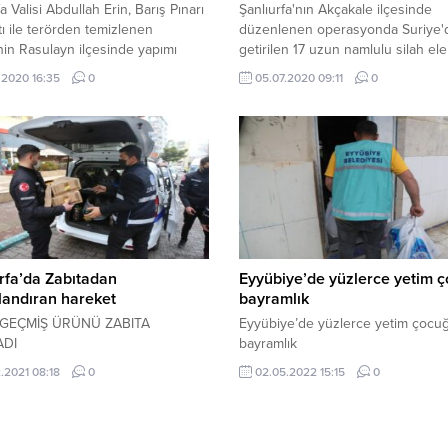
a Valisi Abdullah Erin, Barış Pınarı
Şanlıurfa'nın Akçakale ilçesinde
ı ile terörden temizlenen
düzenlenen operasyonda Suriye'
nin Rasulayn ilçesinde yapımı
getirilen 17 uzun namlulu silah ele
nan hizmet binalarının açılışını
geçirildi.
.2020 16:35
0
05.07.2020 09:11
0
eştirdi.
rfa’da Zabıtadan
Eyyübiye’de yüzlerce yetim 
landıran hareket
bayramlık
 GEÇMİŞ ÜRÜNÜ ZABITA
Eyyübiye’de yüzlerce yetim çocu
ADI
bayramlık
.2021 08:18
0
02.05.2022 15:15
0