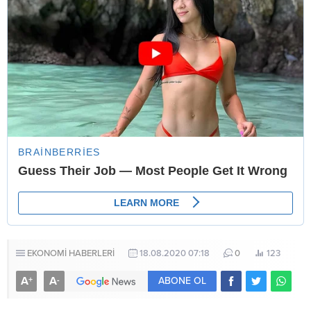
EKONOMİ HABERLERİ
18.08.2020 07:18
0
123
A
A
+
-
ABONE OL