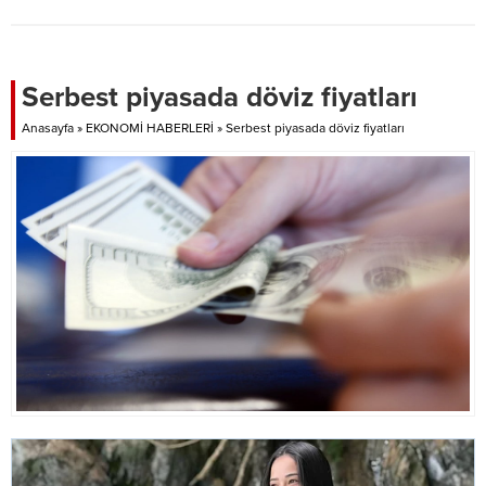
SAĞLIK BAKANLIĞI VERİ
TABANINDA RİSKLİ KABUL
EDİLEN 33 KİŞİ TESPİT EDİLEREK
İZOLASYONDA KALMALARI İÇİN
Serbest piyasada döviz fiyatları
YÖNLENDİRİLDİ.
Anasayfa
»
EKONOMİ HABERLERİ
»
Serbest piyasada döviz fiyatları