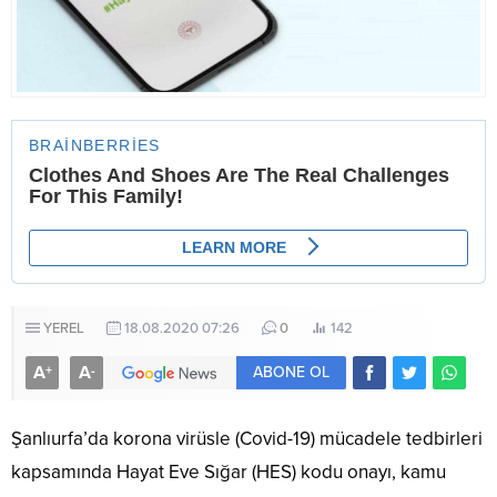
YEREL
18.08.2020 07:26
0
142
A
A
+
-
ABONE OL
Şanlıurfa’da korona virüsle (Covid-19) mücadele tedbirleri
kapsamında Hayat Eve Sığar (HES) kodu onayı, kamu