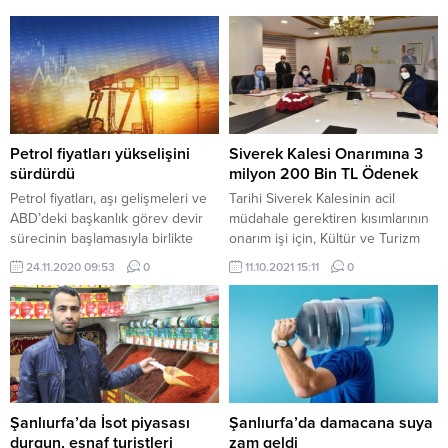
Petrol fiyatları yükselişini
Siverek Kalesi Onarımına 3
sürdürdü
milyon 200 Bin TL Ödenek
Petrol fiyatları, aşı gelişmeleri ve
Tarihi Siverek Kalesinin acil
ABD’deki başkanlık görev devir
müdahale gerektiren kısımlarının
sürecinin başlamasıyla birlikte
onarım işi için, Kültür ve Turizm
ağustos ayından beri en yüksek
Bakanlığı koordinesinde Şanlıurfa
24.11.2020 09:53
0
11.10.2021 15:11
0
seviyede kapandı.
YİKOB’dan 3 milyon 200 bin TL
ödenek sağlanmasına yönelik
protokol imzalandı. Şanlıurfa
Valiliği toplantı salonunda, Vali
Abdullah Erin huzurunda
düzenlenen protokole; Şanlıurfa
Yatırım İzleme ve Koordinasyon
Başkanlığı (YİKOB) adına Vali
Şanlıurfa’da İsot piyasası
Şanlıurfa’da damacana suya
Yardımcısı Yeliz Yıldızhan, Kültür...
durgun, esnaf turistleri
zam geldi