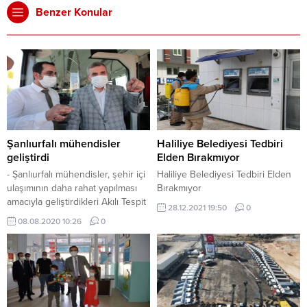
Benzer Konular
Şanlıurfalı mühendisler
Haliliye Belediyesi Tedbiri
geliştirdi
Elden Bırakmıyor
- Şanlıurfalı mühendisler, şehir içi
Haliliye Belediyesi Tedbiri Elden
ulaşımının daha rahat yapılması
Bırakmıyor
amacıyla geliştirdikleri Akılı Tespit
28.12.2021 19:50
0
Sistemi (ATS) cihazı ile
08.08.2020 10:26
0
vatandaşlara konforlu bir yolculuk
yaşatıyor.