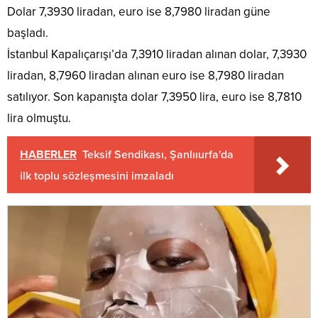
Dolar 7,3930 liradan, euro ise 8,7980 liradan güne
başladı.
İstanbul Kapalıçarışı’da 7,3910 liradan alınan dolar, 7,3930
liradan, 8,7960 liradan alınan euro ise 8,7980 liradan
satılıyor. Son kapanışta dolar 7,3950 lira, euro ise 8,7810
lira olmuştu.
HABERLER
Teksif Sendikası, Şanlııurfa'da
ilk toplu sözleşmesini imzaladı