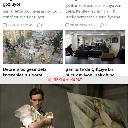
gözlüyor
Şanlıurfa’da damacana suya zam
Şanlıurfa'da İsot piyasası durgun,
geldi. Kentteki su firmaları, 19
esnaf turistleri gözlüyor
litrelik damacana suyun fiyatına
yüzde 45 zam yaptı. Bu zamla
10.04.2023 21:45
0
20.01.2024 00:08
0
birlikte en yüksek damacana su
fiyatı 95 TL’ye, en düşük
damacana su fiyatı ise 80 TL’ye
çıktı. Zam, akaryakıt fiyatlarındaki
artış ve enflasyondaki yükselişin
etkisiyle geldi. Damacana su,
nakliye maliyetlerinin de...
Deprem bölgesindeki
Şanlıurfa’da Çiftçiye bir
işverenlerin sigorta
buçuk milyon liralık hibe
REKLAMI KAPAT
primlerini hazine
desteği
karşılayacak
ÇİFTÇİYE BİR BUÇUK MİLYON
Deprem bölgesindeki
LİRALIK HİBE DESTEĞİ
işverenlerin sigorta primlerini
25.06.2023 12:08
0
01.02.2021 15:25
0
hazine karşılayacak
Hakkımızda
Kullanım Koşulları