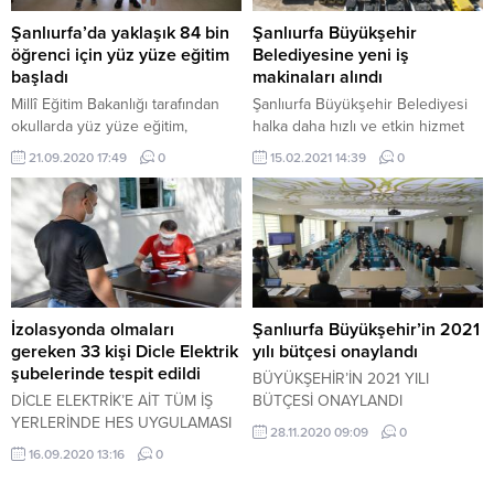
Şanlıurfa’da yaklaşık 84 bin
Şanlıurfa Büyükşehir
öğrenci için yüz yüze eğitim
Belediyesine yeni iş
başladı
makinaları alındı
Millî Eğitim Bakanlığı tarafından
Şanlıurfa Büyükşehir Belediyesi
okullarda yüz yüze eğitim,
halka daha hızlı ve etkin hizmet
seyreltilmiş uygulamalarla
sunabilmek amacıyla envanterine
21.09.2020 17:49
0
15.02.2021 14:39
0
anasınıfı ve ilkokul birinci sınıflar
kazandırdığı 56 yeni araç ile
için haftada bir gün olacak şekilde
filosunu güçlendirdi.
başlatıldı.
İzolasyonda olmaları
Şanlıurfa Büyükşehir’in 2021
gereken 33 kişi Dicle Elektrik
yılı bütçesi onaylandı
şubelerinde tespit edildi
BÜYÜKŞEHİR’İN 2021 YILI
DİCLE ELEKTRİK’E AİT TÜM İŞ
BÜTÇESİ ONAYLANDI
YERLERİNDE HES UYGULAMASI
28.11.2020 09:09
0
ÜZERİNDEN KORONA VİRÜS
16.09.2020 13:16
0
SORGULAMASI YAPILIYOR.
UYGULAMANIN İLK HAFTASINDA