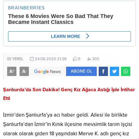
YEREL
24.08.2020 21:36
0
300
A
A
+
-
ABONE OL
Şanlıurda’da Son Dakika! Genç Kız Ağaca Astığı İple İntihar
Etti
İzmir’den Şanlıurfa’ya acı haber geldi. Ailesi ile birlikte
Şanlıurfa’dan İzmir’in Kınık ilçesine mevsimlik tarım işçisi
olarak olarak giden 18 yaşındaki Merve K. adlı genç kız