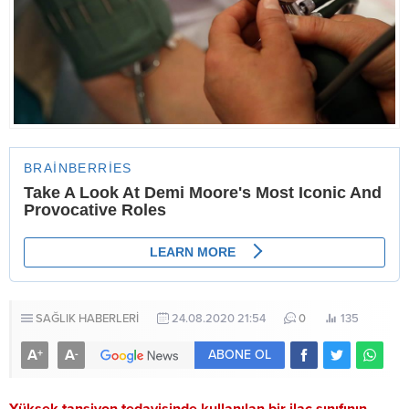
SAĞLIK HABERLERİ
24.08.2020 21:54
0
135
A
A
+
-
ABONE OL