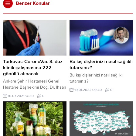
Benzer Konular
Turkovac-CoronoVac 3. doz
Bu kış dişlerinizi nasıl sağlıklı
klinik çalışmasına 222
tutarsınız?
gönüllü alınacak
Bu kış dişlerinizi nasıl sağlıklı
Ankara Şehir Hastanesi Genel
tutarsınız?
Hastane Başhekimi Doç. Dr. İhsan
19.01.2022 09:40
0
Ateş, Turkovac-CoronoVac 3. doz
16.07.2021 14:39
0
klinik çalışmasına ilişkin basın
mensuplarına yaptığı açıklamada,
bunun randomize kontrollü, çift
kör gerçekleştirilecek bir çalışma
olduğunu söyledi. Ateş, “Bu
çalışmayla Turkovac ve
CoronoVac aşılarının 3. doz, rapel