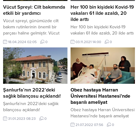
(pekiştirme) dozdaki etkinliklerini
Vücut Spreyi: Cilt bakımında
Her 100 bin kişideki Kovid-19
kıyaslayacağız. İki doz Sinovac
etkili bir yardımcı
vakaları 61 ilde azaldı, 20
aşısı yapılmış ve...
ilde arttı
Vücut spreyi, günümüzde cilt
bakımı rutinlerinin önemli bir
Her 100 bin kişideki Kovid-19
parçası haline gelmiştir. Vücut
vakaları 61 ilde azaldı, 20 ilde arttı
spreyi, cilde ferahlık ve canlılık
18.04.2024 02:05
0
03.11.2021 14:00
0
kazandırmak için kullanılan hafif
ve hoş kokulu bir üründür. Bu
yazımızda, vücut spreyinin ne işe
yaradığını ve cilt sağlığına olan
katkılarını detaylı bir şekilde ele
alacağız. Vücut Spreyi Nedir?
Vücut spreyi ne işe...
Şanlıurfa’nın 2022’deki
Obez hastaya Harran
sağlık bilançosu açıklandı!
Üniversitesi Hastanesi’nde
başarılı ameliyat
Şanlıurfa’nın 2022’deki sağlık
bilançosu açıklandı!
Obez hastaya Harran Üniversitesi
Hastanesi’nde başarılı ameliyat
31.01.2023 08:23
0
21.07.2022 07:56
0