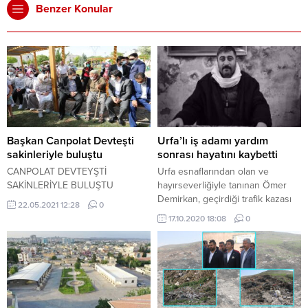
Benzer Konular
Başkan Canpolat Devteşti
Urfa’lı iş adamı yardım
sakinleriyle buluştu
sonrası hayatını kaybetti
CANPOLAT DEVTEYŞTİ
Urfa esnaflarından olan ve
SAKİNLERİYLE BULUŞTU
hayırseverliğiyle tanınan Ömer
Demirkan, geçirdiği trafik kazası
22.05.2021 12:28
0
sonucu hayatını kaybetti.
17.10.2020 18:08
0