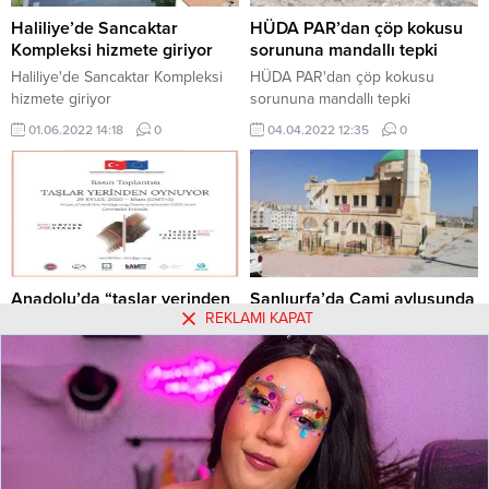
Haliliye’de Sancaktar
HÜDA PAR’dan çöp kokusu
Kompleksi hizmete giriyor
sorununa mandallı tepki
Haliliye'de Sancaktar Kompleksi
HÜDA PAR'dan çöp kokusu
hizmete giriyor
sorununa mandallı tepki
01.06.2022 14:18
0
04.04.2022 12:35
0
Anadolu’da “taşlar yerinden
Şanlıurfa’da Cami avlusunda
REKLAMI KAPAT
oynuyor”
erkek cesedi asılı halde
bulundu
TAŞLAR YERİNDEN OYNUYOR”
PROJESİ ÇERÇEVESİNDE
Şanlıurfa’da vatandaşlar cami
HAZIRLANAN BELGESEL BASIN
avlusunda pencereye iple asılı bir
KARŞISINA ÇIKTI.
erkek cesedi buldu.
29.09.2020 15:05
0
16.09.2020 16:29
0
Hakkımızda
Kullanım Koşulları