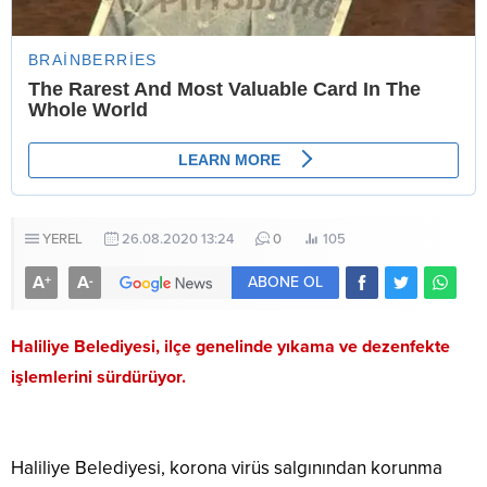
YEREL
26.08.2020 13:24
0
105
A
A
+
-
ABONE OL
Haliliye Belediyesi, ilçe genelinde yıkama ve dezenfekte
işlemlerini sürdürüyor.
Haliliye Belediyesi, korona virüs salgınından korunma