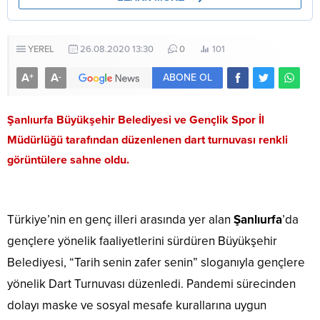
YEREL
26.08.2020 13:30
0
101
A
A
+
-
ABONE OL
Şanlıurfa
Büyükşehir Belediyesi ve Gençlik Spor İl
Müdürlüğü tarafından düzenlenen dart turnuvası renkli
görüntülere sahne oldu.
Türkiye’nin en genç illeri arasında yer alan
Şanlıurfa
’da
gençlere yönelik faaliyetlerini sürdüren Büyükşehir
Belediyesi, “Tarih senin zafer senin” sloganıyla gençlere
yönelik Dart Turnuvası düzenledi. Pandemi sürecinden
dolayı maske ve sosyal mesafe kurallarına uygun