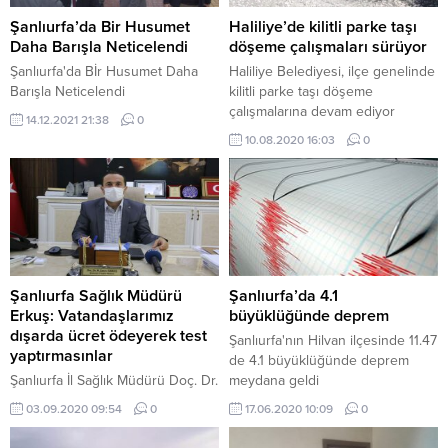
Şanlıurfa’da Bir Husumet
Haliliye’de kilitli parke taşı
Daha Barışla Neticelendi
döşeme çalışmaları sürüyor
Şanlıurfa'da Bİr Husumet Daha
Haliliye Belediyesi, ilçe genelinde
Barışla Neticelendi
kilitli parke taşı döşeme
çalışmalarına devam ediyor
14.12.2021 21:38
0
10.08.2020 16:03
0
Şanlıurfa Sağlık Müdürü
Şanlıurfa’da 4.1
Erkuş: Vatandaşlarımız
büyüklüğünde deprem
dışarda ücret ödeyerek test
Şanlıurfa'nın Hilvan ilçesinde 11.47
yaptırmasınlar
de 4.1 büyüklüğünde deprem
Şanlıurfa İl Sağlık Müdürü Doç. Dr.
meydana geldi
Musluhittin Emre Erkuş,
03.09.2020 09:54
0
17.06.2020 10:09
0
Şanlıurfa'da Coronavirus ile
mücadelede test sayısını 5 binin