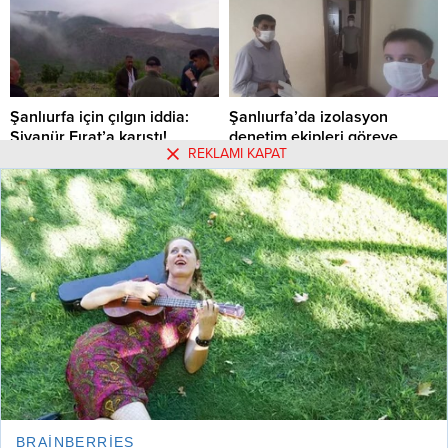
üzerine çıkardıklarını belirterek,
test kitlerinde herhangi bir
sıkıntılarının olmadığını söyledi.
Şanlıurfa için çılgın iddia:
Şanlıurfa’da izolasyon
Siyanür Fırat’a karıştı!
denetim ekipleri göreve
REKLAMI KAPAT
başladı
Şanlıurfa için çılgın iddia: Siyanür
Fırat'a karıştı!
ŞANLIURFA’DA İZOLASYON
DENETİM EKİPLERİ GÖREVE
25.06.2022 04:43
0
BAŞLADI
19.08.2020 16:39
0
Hakkımızda
Kullanım Koşulları
Gizlilik Politikası
Burçlar
Tüm Yazarlar
Künye
İletişim