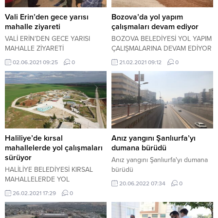
Vali Erin’den gece yarısı
Bozova’da yol yapım
mahalle ziyareti
çalışmaları devam ediyor
VALİ ERİN’DEN GECE YARISI
BOZOVA BELEDİYESİ YOL YAPIM
MAHALLE ZİYARETİ
ÇALIŞMALARINA DEVAM EDİYOR
02.06.2021 09:25
0
21.02.2021 09:12
0
Haliliye’de kırsal
Anız yangını Şanlıurfa’yı
mahallelerde yol çalışmaları
dumana bürüdü
sürüyor
Anız yangını Şanlıurfa'yı dumana
HALİLİYE BELEDİYESİ KIRSAL
bürüdü
MAHALLELERDE YOL
20.06.2022 07:34
0
ÇALIŞMALARINI SÜRDÜRÜYOR
26.02.2021 17:29
0