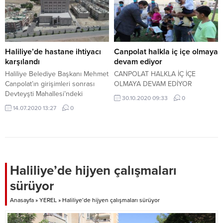
Haliliye’de hastane ihtiyacı
Canpolat halkla iç içe olmaya
karşılandı
devam ediyor
Haliliye Belediye Başkanı Mehmet
CANPOLAT HALKLA İÇ İÇE
Canpolat’ın girişimleri sonrası
OLMAYA DEVAM EDİYOR
Devteyşti Mahallesi’ndeki
30.10.2020 09:33
0
belediyeye ait dev binanın Sağlık
14.07.2020 13:27
0
Bakanlığı’na devriyle bölgenin
hastane ihtiyacı karşılanmış oldu.
Haliliye’de hijyen çalışmaları
sürüyor
Anasayfa
»
YEREL
»
Haliliye’de hijyen çalışmaları sürüyor