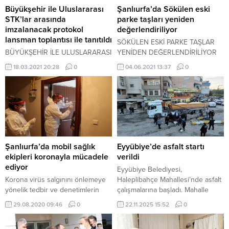
Büyükşehir ile Uluslararası
Şanlıurfa’da Sökülen eski
STK’lar arasında
parke taşları yeniden
imzalanacak protokol
değerlendiriliyor
lansman toplantısı ile tanıtıldı
SÖKÜLEN ESKİ PARKE TAŞLAR
BÜYÜKŞEHİR İLE ULUSLARARASI
YENİDEN DEĞERLENDİRİLİYOR
STK’LAR ARASINDA
18.03.2021 20:28
0
04.06.2021 13:37
0
İMZALANACAK PROTOKOL
LANSMAN TOPLANTISI İLE
TANITILDI
Şanlıurfa’da mobil sağlık
Eyyübiye’de asfalt startı
ekipleri koronayla mücadele
verildi
ediyor
Eyyübiye Belediyesi,
Korona virüs salgınını önlemeye
Haleplibahçe Mahallesi’nde asfalt
yönelik tedbir ve denetimlerin
çalışmalarına başladı. Mahalle
büyük titizlikle sürdürüldüğü
sakinlerine sürpriz yapan Başkan
29.08.2020 09:46
0
22.11.2025 15:52
0
Şanlıurfa’da, rahatsızlıklarını sağlık
Mehmet Kuş, Fatih Sultan
kuruluşlarına bildiren
Mehmet İlkokulu arkasından