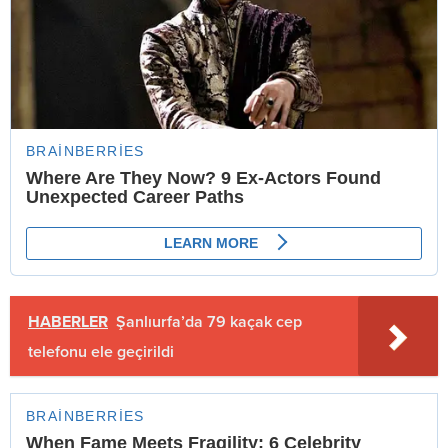
HABERLER
Şanlıurfa’da 79 kaçak cep
telefonu ele geçirildi