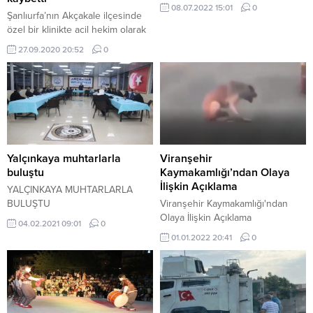
08.07.2022 15:01
0
Şanlıurfa’nın Akçakale ilçesinde
özel bir klinikte acil hekim olarak
görev yapan Azeri asıllı bir
27.09.2020 20:52
0
dooktor Coronavirus’ten dolayı
vefat etti.
Yalçınkaya muhtarlarla
Viranşehir
buluştu
Kaymakamlığı’ndan Olaya
İlişkin Açıklama
YALÇINKAYA MUHTARLARLA
BULUŞTU
Viranşehir Kaymakamlığı'ndan
Olaya İlişkin Açıklama
04.02.2021 09:01
0
01.01.2022 20:41
0