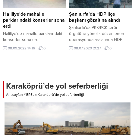
Haliliye’de mahalle
Şanlıurfa’da HDP ilçe
parklarındaki konserler sona
başkanı gözaltına alındı
erdi
Şanlıurfa’da PKK/KCK terör
Haliliye’de mahalle parklarındaki
örgütüne yönelik düzenlenen
konserler sona erdi
operasyonda aralarında HDP
Viranşehir İlçe Başkanının da
08.09.2022 14:16
0
08.07.2020 21:27
0
olduğu 13 kişi gözaltına alındı. .
Karaköprü’de yol seferberliği
Anasayfa
»
YEREL
»
Karaköprü’de yol seferberliği