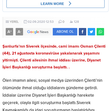
YEREL
02.09.2020 12:53
0
128
A
A
+
-
ABONE OL
Şanlıurfa’nın Siverek ilçesinde, cami imamı Osman Çilenti
(44), 21 ağustosta koronavirüse yakalanarak yaşamını
yitirmişti. Çilenti ailesinin ihmal iddiası üzerine, Diyanet
İşleri Başkanlığı soruşturma başlattı. .
Ölen imamın ailesi, sosyal medya üzerinden Çilenti’nin
ölümünde ihmal olduğu iddialarını gündeme getirdi.
İddialar üzerine Diyanet İşleri Başkanlığı harekete
geçerek, olayla ilgili soruşturma başlattı.Siverek
Kaymakamlığı da idari soruşturmanın başlatıldığını