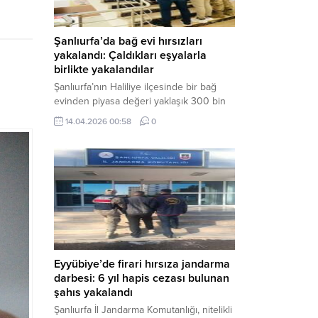
Şanlıurfa’da bağ evi hırsızları
yakalandı: Çaldıkları eşyalarla
birlikte yakalandılar
Şanlıurfa’nın Haliliye ilçesinde bir bağ
evinden piyasa değeri yaklaşık 300 bin
TL olan eşyaları çalan şüpheliler,
14.04.2026 00:58
0
jandarmanın başarılı operasyonuyla
yakalandı. Olayla ilgili gözaltına alınan 3
şüpheliden 2’si tutuklanarak cezaevine
gönderildi. Haber Merkezi – Şanlıurfa İl
Jandarma Komutanlığı, “Faili Meçhul
Hırsızlık Olaylarının Aydınlatılmasına”
yönelik yürüttüğü çalışmalar kapsamında
önemli bir başarıya daha...
Eyyübiye’de firari hırsıza jandarma
darbesi: 6 yıl hapis cezası bulunan
şahıs yakalandı
Şanlıurfa İl Jandarma Komutanlığı, nitelikli