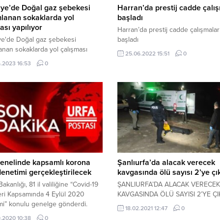
ye’de Doğal gaz şebekesi
Harran’da prestij cadde çalış
lanan sokaklarda yol
başladı
ası yapılıyor
Harran’da prestij cadde çalışmalar
ye'de Doğal gaz şebekesi
başladı
nan sokaklarda yol çalışması
25.06.2022 15:51
0
r
.2023 16:53
0
enelinde kapsamlı korona
Şanlıurfa’da alacak verecek
denetimi gerçekleştirilecek
kavgasında ölü sayısı 2’ye çık
 Bakanlığı, 81 il valiliğine “Covid-19
ŞANLIURFA’DA ALACAK VERECEK
eri Kapsamında 4 Eylül 2020
KAVGASINDA ÖLÜ SAYISI 2’YE ÇI
mi” konulu genelge gönderdi.
18.02.2021 12:47
0
de, korona virüs salgınıyla
.2020 10:38
0