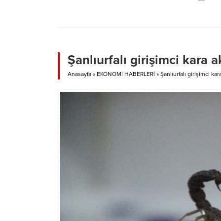
mücade
bulunul
dönemi
temizli
yanı sır
için be
Şanlıurfalı girişimci kara 
vali/ka
Anasayfa
»
EKONOMİ HABERLERİ
»
Şanlıurfalı girişimci ka