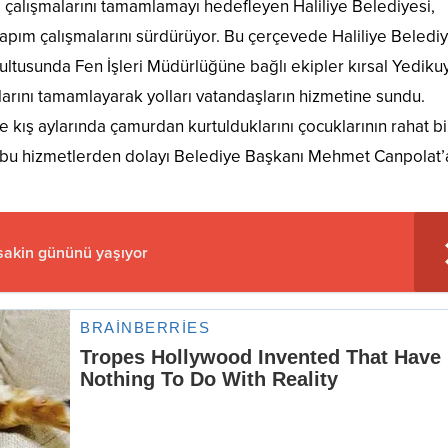
 çalışmalarını tamamlamayı hedefleyen Haliliye Belediyesi,
yapım çalışmalarını sürdürüyor. Bu çerçevede Haliliye Beledi
ultusunda Fen İşleri Müdürlüğüne bağlı ekipler kırsal Yediku
larını tamamlayarak yolları vatandaşların hizmetine sundu.
ile kış aylarında çamurdan kurtulduklarını çocuklarının rahat bi
k, bu hizmetlerden dolayı Belediye Başkanı Mehmet Canpolat’
sakin gününü yaşıyor