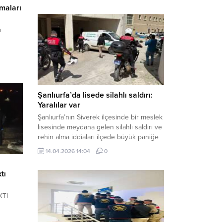
çalışmalar neticesinde binlerce paket
maları
gümrük kaçağı sigara ele geçirdi.
Operasyon kapsamında çok sayıda şahıs
ı
hakkında adli süreç başlatıldı. Haber
Merkezi – Şanlıurfa Valiliği bünyesinde İl
Jandarma Komutanlığı tarafından
gerçekleştirilen “Tütün ve Alkol
Kaçakçılarına Yönelik Çalışmalar” tüm...
Şanlıurfa’da lisede silahlı saldırı:
Yaralılar var
Şanlıurfa’nın Siverek ilçesinde bir meslek
lisesinde meydana gelen silahlı saldırı ve
rehin alma iddiaları ilçede büyük paniğe
neden oldu. Olay yerine çok sayıda özel
14.04.2026 14:04
0
harekat polisi ve sağlık ekibi sevk
edilirken, saldırganı etkisiz hale getirme
tı
çalışmaları devam ediyor. Haber Merkezi
– Siverek ilçesi Hasan Çelebi
KTI
Mahallesi’nde bulunan Ahmet Koyuncu
Mesleki...