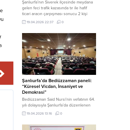
Şanlıurfa’nın Siverek ilçesinde meydana
gelen feci trafik kazasında tır ile hafif
ye
ticari aracın çarpışması sonucu 2 kişi
yu
yaşamını yitirdi, 1 kişi ise ağır yaralandı.
19.04.2026 22:37
0
Haber Merkezi – Siverek-Adıyaman kara
yolunda seyir halindeki araçların
r
çarpışması sonucu meydana gelen
kazada can pazarı yaşandı. Kafa Kafaya
a
Çarpıştılar Edinilen bilgilere göre,
Hüseyin Çelik (29)...
Şanlıurfa’da Bediüzzaman paneli:
“Küresel Vicdan, İnsaniyet ve
Demokrasi”
Bediüzzaman Said Nursi’nin vefatının 64.
yılı dolayısıyla Şanlıurfa’da düzenlenen
panelde, günümüzün manevi ve
19.04.2026 13:16
0
toplumsal sorunlarına Risale-i Nur
perspektifiyle çözüm arandı. Karaköprü
Necmettin Cevheri Kültür Merkezi’nde