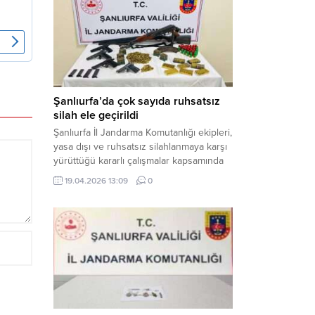
gerçekleştirilen “Küresel Vicdan,
İnsaniyet ve Demokrasi” başlıklı panel,
hürriyet, adalet ve hukuk vurgularıyla
yoğun katılıma sahne oldu. Haber
Merkezi – Bediüzzaman Eğitim Kültür ve
Sanat...
Şanlıurfa’da çok sayıda ruhsatsız
silah ele geçirildi
Şanlıurfa İl Jandarma Komutanlığı ekipleri,
yasa dışı ve ruhsatsız silahlanmaya karşı
yürüttüğü kararlı çalışmalar kapsamında
Bozova ilçesinde bir ikamete operasyon
19.04.2026 13:09
0
düzenledi. Yapılan aramada çok sayıda
uzun namlulu silah, tabanca ve
mühimmat ele geçirildi. Haber Merkezi –
Şanlıurfa Valiliği İl Basın ve Halkla İlişkiler
Müdürlüğü tarafından yapılan açıklamaya
göre; 17 Nisan...