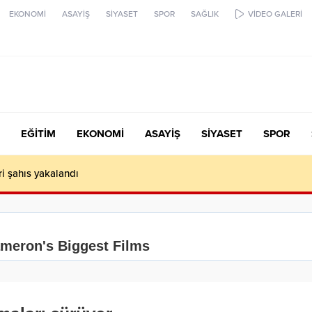
EKONOMİ
ASAYİŞ
SİYASET
SPOR
SAĞLIK
VİDEO GALERİ
EĞİTİM
EKONOMİ
ASAYİŞ
SİYASET
SPOR
ari şahıs yakalandı