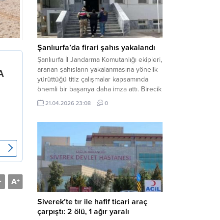
arasında henüz belirlenemeyen bir...
Şanlıurfa’da firari şahıs yakalandı
Şanlıurfa İl Jandarma Komutanlığı ekipleri,
aranan şahısların yakalanmasına yönelik
yürüttüğü titiz çalışmalar kapsamında
önemli bir başarıya daha imza attı. Birecik
ilçesinde düzenlenen operasyonla,
21.04.2026 23:08
0
hakkında kesinleşmiş hapis cezası
bulunan bir firari yakalanarak adalete
teslim edildi. Haber Merkezi – Şanlıurfa
Valiliği İl Basın ve Halkla İlişkiler
Müdürlüğü tarafından yapılan açıklamaya
göre; İl...
A
-
+
Siverek’te tır ile hafif ticari araç
çarpıştı: 2 ölü, 1 ağır yaralı