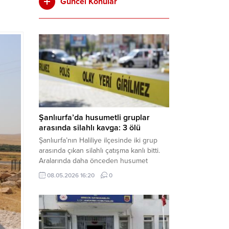
Güncel Konular
Şanlıurfa’da husumetli gruplar
arasında silahlı kavga: 3 ölü
Şanlıurfa’nın Haliliye ilçesinde iki grup
arasında çıkan silahlı çatışma kanlı bitti.
Aralarında daha önceden husumet
olduğu öğrenilen tarafların kavgası
08.05.2026 16:20
0
neticesinde 3 kişi olay yerinde yaşamını
yitirdi. Haber Merkezi – Olay, Haliliye
ilçesine bağlı kırsal Konaç Mahallesi’nde
meydana geldi. Edinilen bilgilere göre,
aralarında husumet bulunan iki grup