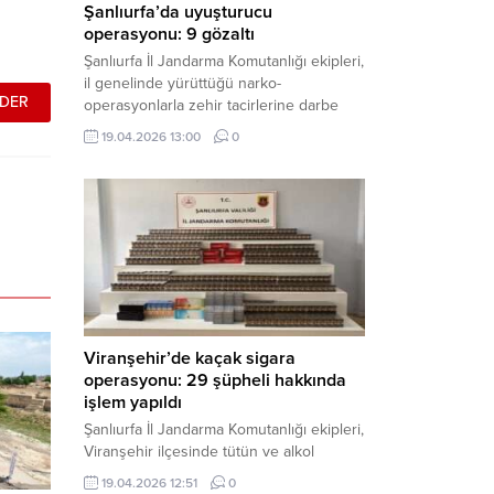
Şanlıurfa’da uyuşturucu
operasyonu: 9 gözaltı
Şanlıurfa İl Jandarma Komutanlığı ekipleri,
il genelinde yürüttüğü narko-
operasyonlarla zehir tacirlerine darbe
indirdi. Üç ilçede eş zamanlı
19.04.2026 13:00
0
gerçekleştirilen faaliyetlerde çeşitli
uyuşturucu maddeler ele geçirilirken, 9
şüpheli hakkında adli işlem başlatıldı.
Haber Merkezi – Şanlıurfa Valiliği İl Basın
ve Halkla İlişkiler Müdürlüğü’nden yapılan
açıklamaya göre, İl Jandarma Komutanlığı
tarafından “Narkotik Suçlarla...
Viranşehir’de kaçak sigara
operasyonu: 29 şüpheli hakkında
işlem yapıldı
Şanlıurfa İl Jandarma Komutanlığı ekipleri,
Viranşehir ilçesinde tütün ve alkol
kaçakçılığına yönelik yürüttüğü kapsamlı
19.04.2026 12:51
0