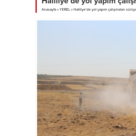
Haliliye’de yol yapım çalış
Anasayfa
»
YEREL
»
Haliliye’de yol yapım çalışmaları sürüy