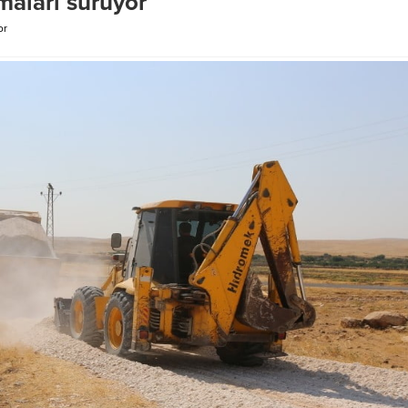
maları sürüyor
or