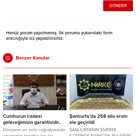
Henüz yorum yapılmamış. İlk yorumu yukarıdaki form
aracılığıyla siz yapabilirsiniz.
Benzer Konular
Cumhurun iradesi
Şanlıurfa’da 258 kilo eroin
geleceğimizin garantisidir..
ele geçirildi
Dünyanın en zorlu coğrafyasında
ŞANLIURFA’NIN SİVEREK
yaşamanın kendine has bir
İLÇESİNDE NARKOTİK POLİSİNİN