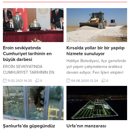
Eroin sevkiyatında
Kırsalda yollar bir bir yapılıp
Cumhuriyet tarihinin en
hizmete sunuluyor
büyük darbesi
Haliliye Belediyesi, ilçe genelinde
EROİN SEVKİYATINDA
yol yapım çalışmalarına aralıksız
CUMHURİYET TARİHİNİN EN
devam ediyor. Fen İşleri ekipleri
BÜYÜK DARBESİ
kırsal Dalbaşı Mahallesinde yol
11.02.2021 14:25
0
04.08.2020 12:24
0
yapım çalışmaları devam ederken,
Güçlü Mahallesinde de çalışmalar
tamamlanarak yeni yollar
vatandaşların hizmetine sunuldu.
Şanlıurfa’da güpegündüz
Urfa’nın manzarası