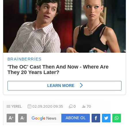
YEREL
02.09.2020 09:35
0
70
A
A
+
-
ABONE OL