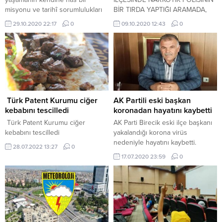
misyonu ve tarihî sorumlulukları
BİR TIRDA YAPTIĞI ARAMADA,
vardır.
GİZLİ BÖLMEDE 258 KİLO 500
29.10.2020 22:17
0
09.10.2020 12:43
0
GRAM EROİN ELE GEÇİRDİ.
Türk Patent Kurumu ciğer
AK Partili eski başkan
kebabını tescilledi
koronadan hayatını kaybetti
Türk Patent Kurumu ciğer
AK Parti Birecik eski ilçe başkanı
kebabını tescilledi
yakalandığı korona virüs
nedeniyle hayatını kaybetti.
28.07.2022 13:27
0
17.07.2020 23:59
0