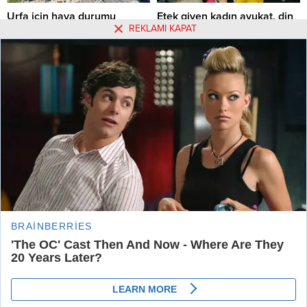
Urfa için hava durumu
Etek giyen kadın avukat, din
REKLAMI KAPAT
görevlisi tarafından
Urfa için hava durumu
uyarılınca salonu terk etti!
15.05.2022 06:56
0
Etek giyen kadın avukat, din
görevlisi tarafından uyarılınca
salonu terk etti!
10.06.2022 15:56
0
Hakkımızda
Kullanım Koşulları
Gizlilik Politikası
Burçlar
Tüm Yazarlar
Künye
İletişim
Urfa Postası Haber Sitesi