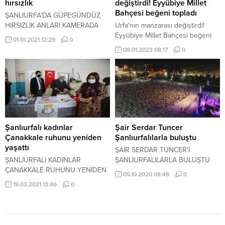
hırsızlık
değiştirdi! Eyyübiye Millet
Bahçesi beğeni topladı
ŞANLIURFA’DA GÜPEGÜNDÜZ
HIRSIZLIK ANLARI KAMERADA
Urfa'nın manzarası değiştirdi!
Eyyübiye Millet Bahçesi beğeni
01.01.2021 12:29
0
topladı
08.01.2023 08:17
0
Şanlıurfalı kadınlar
Şair Serdar Tuncer
Çanakkale ruhunu yeniden
Şanlıurfalılarla buluştu
yaşattı
ŞAİR SERDAR TUNCER'İ
ŞANLIURFALI KADINLAR
ŞANLIURFALILARLA BULUŞTU
ÇANAKKALE RUHUNU YENİDEN
05.10.2020 08:48
0
YAŞATTI
19.03.2021 13:46
0