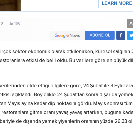
A
0
166
ABONE OL
birçok sektör ekonomik olarak etkilenirken, küresel salgının 
toranlara etkisi de belli oldu. Bu verilere göre en büyük d
rilerinden elde ettiği bilgilere göre, 24 Şubat ile 3 Eylül ar
tkisi açıklandı. Böylelikle 24 Şubat’tan sonra dışarıda yeme
t’tan Mayıs ayına kadar dip noktasını gördü. Mayıs sonrası tüm
 restoranlara gitme oranı yavaş yavaş artarken, bugüne kad
tibariyle de dışarıda yemek yiyenlerin oranının yüzde 26,33 o