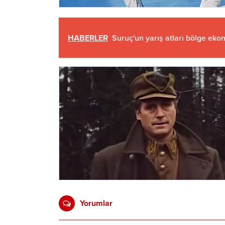
HABERLER
Suruç'un yarış atları bölge eko
Yorumlar