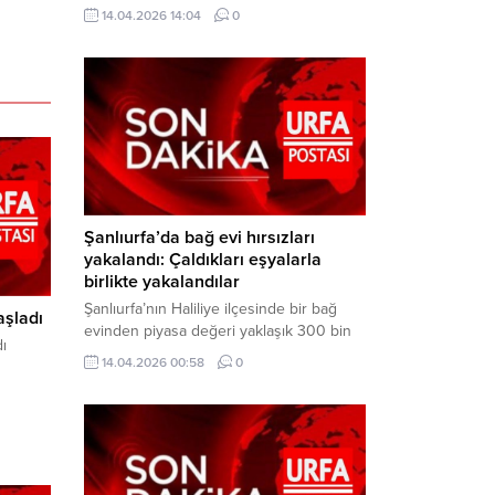
neden oldu. Olay yerine çok sayıda özel
14.04.2026 14:04
0
harekat polisi ve sağlık ekibi sevk
edilirken, saldırganı etkisiz hale getirme
çalışmaları devam ediyor. Haber Merkezi
– Siverek ilçesi Hasan Çelebi
Mahallesi’nde bulunan Ahmet Koyuncu
Mesleki...
Şanlıurfa’da bağ evi hırsızları
yakalandı: Çaldıkları eşyalarla
birlikte yakalandılar
Şanlıurfa’nın Haliliye ilçesinde bir bağ
aşladı
evinden piyasa değeri yaklaşık 300 bin
ı
TL olan eşyaları çalan şüpheliler,
14.04.2026 00:58
0
jandarmanın başarılı operasyonuyla
yakalandı. Olayla ilgili gözaltına alınan 3
şüpheliden 2’si tutuklanarak cezaevine
gönderildi. Haber Merkezi – Şanlıurfa İl
Jandarma Komutanlığı, “Faili Meçhul
Hırsızlık Olaylarının Aydınlatılmasına”