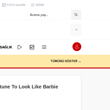
FOTO GALERİ
DİĞER
SAĞLIK
TÜMÜNÜ GÖSTER →