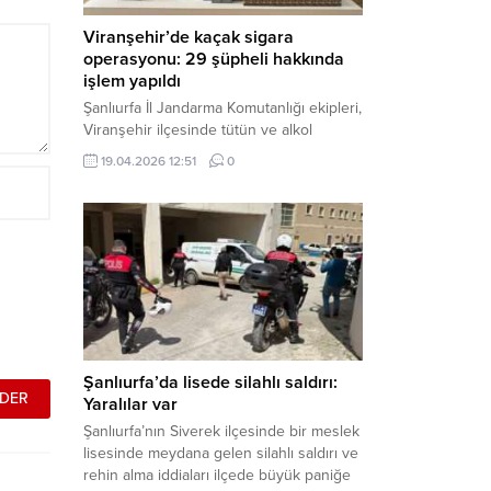
Viranşehir’de kaçak sigara
operasyonu: 29 şüpheli hakkında
işlem yapıldı
Şanlıurfa İl Jandarma Komutanlığı ekipleri,
Viranşehir ilçesinde tütün ve alkol
kaçakçılığına yönelik yürüttüğü kapsamlı
19.04.2026 12:51
0
çalışmalar neticesinde binlerce paket
gümrük kaçağı sigara ele geçirdi.
Operasyon kapsamında çok sayıda şahıs
hakkında adli süreç başlatıldı. Haber
Merkezi – Şanlıurfa Valiliği bünyesinde İl
Jandarma Komutanlığı tarafından
gerçekleştirilen “Tütün ve Alkol
Kaçakçılarına Yönelik Çalışmalar” tüm...
Şanlıurfa’da lisede silahlı saldırı:
Yaralılar var
Şanlıurfa’nın Siverek ilçesinde bir meslek
lisesinde meydana gelen silahlı saldırı ve
rehin alma iddiaları ilçede büyük paniğe