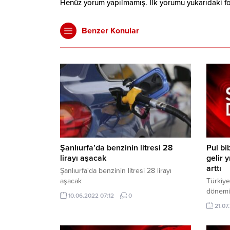
Henüz yorum yapılmamış. İlk yorumu yukarıdaki form
Benzer Konular
Şanlıurfa’da benzinin litresi 28
Pul bi
lirayı aşacak
gelir 
arttı
Şanlıurfa'da benzinin litresi 28 lirayı
aşacak
Türkiye
dönemin
10.06.2022 07:12
0
tutarı,
21.07
yüzde 4
çıktı. 