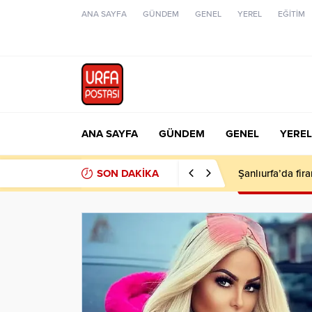
ANA SAYFA
GÜNDEM
GENEL
YEREL
EĞİTİM
ANA SAYFA
GÜNDEM
GENEL
YEREL
SON DAKİKA
Şanlıurfa’da fir