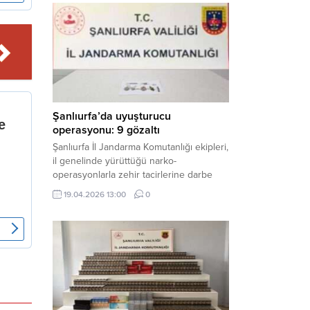
mühimmat ele geçirildi. Haber Merkezi –
Şanlıurfa Valiliği İl Basın ve Halkla İlişkiler
Müdürlüğü tarafından yapılan açıklamaya
göre; 17 Nisan...
Şanlıurfa’da uyuşturucu
operasyonu: 9 gözaltı
Şanlıurfa İl Jandarma Komutanlığı ekipleri,
il genelinde yürüttüğü narko-
operasyonlarla zehir tacirlerine darbe
indirdi. Üç ilçede eş zamanlı
19.04.2026 13:00
0
gerçekleştirilen faaliyetlerde çeşitli
uyuşturucu maddeler ele geçirilirken, 9
şüpheli hakkında adli işlem başlatıldı.
Haber Merkezi – Şanlıurfa Valiliği İl Basın
ve Halkla İlişkiler Müdürlüğü’nden yapılan
açıklamaya göre, İl Jandarma Komutanlığı
tarafından “Narkotik Suçlarla...