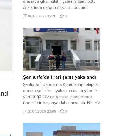
arasında çıkan silahlı çatışma kanlı bitti.
Aralarında daha önceden husumet
olduğu öğrenilen tarafların kavgası
08.05.2026 16:20
0
neticesinde 3 kişi olay yerinde yaşamını
yitirdi. Haber Merkezi – Olay, Haliliye
ilçesine bağlı kırsal Konaç Mahallesi’nde
meydana geldi. Edinilen bilgilere göre,
aralarında husumet bulunan iki grup
arasında henüz belirlenemeyen bir...
Şanlıurfa’da firari şahıs yakalandı
Şanlıurfa İl Jandarma Komutanlığı ekipleri,
aranan şahısların yakalanmasına yönelik
yürüttüğü titiz çalışmalar kapsamında
önemli bir başarıya daha imza attı. Birecik
ilçesinde düzenlenen operasyonla,
21.04.2026 23:08
0
hakkında kesinleşmiş hapis cezası
bulunan bir firari yakalanarak adalete
teslim edildi. Haber Merkezi – Şanlıurfa
Valiliği İl Basın ve Halkla İlişkiler