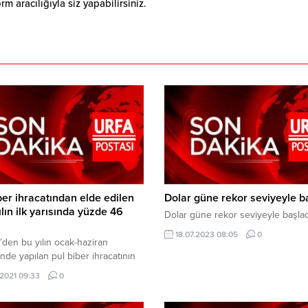
 aracılığıyla siz yapabilirsiniz.
ber ihracatından elde edilen
Dolar güne rekor seviyeyle b
yılın ilk yarısında yüzde 46
Dolar güne rekor seviyeyle başlad
18.07.2023 08:05
0
’den bu yılın ocak-haziran
de yapılan pul biber ihracatının
 geçen yılın aynı dönemine göre
.2021 09:33
0
6 artarak 4 milyon 730 bin dolara
AA muhabirinin, Güneydoğu