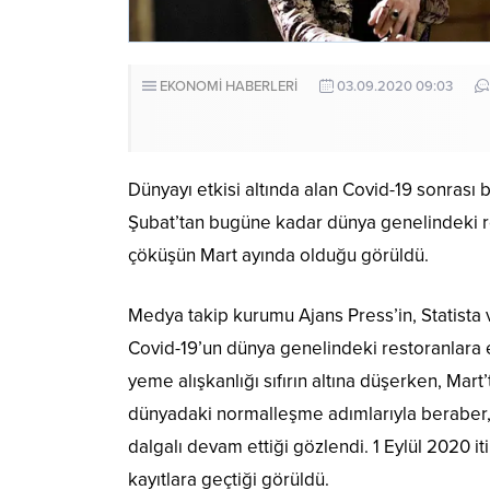
EKONOMİ HABERLERİ
03.09.2020 09:03
Dünyayı etkisi altında alan Covid-19 sonrası 
Şubat’tan bugüne kadar dünya genelindeki res
çöküşün Mart ayında olduğu görüldü.
Medya takip kurumu Ajans Press’in, Statista ve
Covid-19’un dünya genelindeki restoranlara e
yeme alışkanlığı sıfırın altına düşerken, Mar
dünyadaki normalleşme adımlarıyla beraber,
dalgalı devam ettiği gözlendi. 1 Eylül 2020 i
kayıtlara geçtiği görüldü.