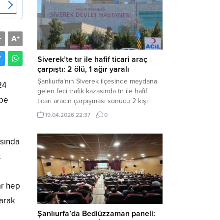
Müdürlüğü tarafından yapılan açıklamaya
göre; İl...
A
-
+
Siverek’te tır ile hafif ticari araç
çarpıştı: 2 ölü, 1 ağır yaralı
Şanlıurfa’nın Siverek ilçesinde meydana
24
gelen feci trafik kazasında tır ile hafif
ibe
ticari aracın çarpışması sonucu 2 kişi
yaşamını yitirdi, 1 kişi ise ağır yaralandı.
19.04.2026 22:37
0
Haber Merkezi – Siverek-Adıyaman kara
yolunda seyir halindeki araçların
çarpışması sonucu meydana gelen
asında
kazada can pazarı yaşandı. Kafa Kafaya
k
Çarpıştılar Edinilen bilgilere göre,
Hüseyin Çelik (29)...
ar hep
larak
Şanlıurfa’da Bediüzzaman paneli: