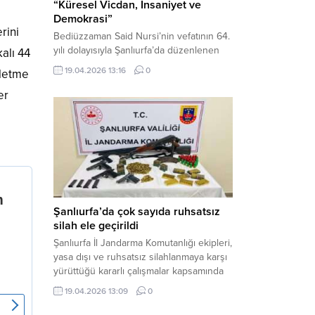
“Küresel Vicdan, İnsaniyet ve
Demokrasi”
rini
Bediüzzaman Said Nursi’nin vefatının 64.
yılı dolayısıyla Şanlıurfa’da düzenlenen
kalı 44
panelde, günümüzün manevi ve
19.04.2026 13:16
0
şletme
toplumsal sorunlarına Risale-i Nur
perspektifiyle çözüm arandı. Karaköprü
er
Necmettin Cevheri Kültür Merkezi’nde
gerçekleştirilen “Küresel Vicdan,
İnsaniyet ve Demokrasi” başlıklı panel,
hürriyet, adalet ve hukuk vurgularıyla
yoğun katılıma sahne oldu. Haber
Merkezi – Bediüzzaman Eğitim Kültür ve
Sanat...
Şanlıurfa’da çok sayıda ruhsatsız
silah ele geçirildi
Şanlıurfa İl Jandarma Komutanlığı ekipleri,
yasa dışı ve ruhsatsız silahlanmaya karşı
yürüttüğü kararlı çalışmalar kapsamında
Bozova ilçesinde bir ikamete operasyon
19.04.2026 13:09
0
düzenledi. Yapılan aramada çok sayıda
uzun namlulu silah, tabanca ve