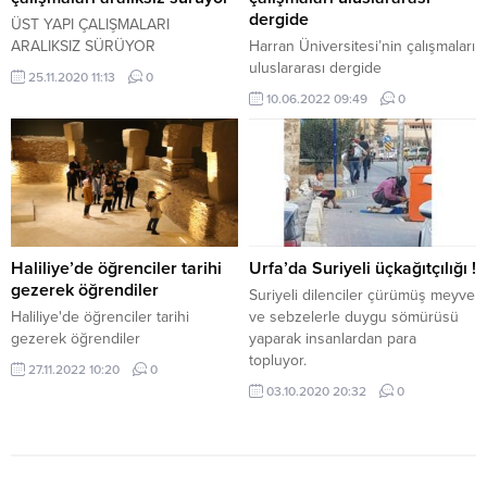
dergide
ÜST YAPI ÇALIŞMALARI
ARALIKSIZ SÜRÜYOR
Harran Üniversitesi’nin çalışmaları
uluslararası dergide
25.11.2020 11:13
0
10.06.2022 09:49
0
Haliliye’de öğrenciler tarihi
Urfa’da Suriyeli üçkağıtçılığı !
gezerek öğrendiler
Suriyeli dilenciler çürümüş meyve
Haliliye'de öğrenciler tarihi
ve sebzelerle duygu sömürüsü
gezerek öğrendiler
yaparak insanlardan para
topluyor.
27.11.2022 10:20
0
03.10.2020 20:32
0