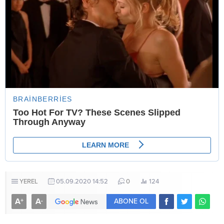
YEREL
05.09.2020 14:52
0
124
A
A
+
-
ABONE OL