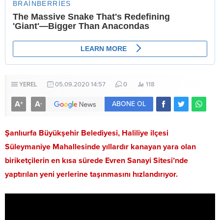
YEREL
05.09.2020 14:57
0
118
A
A
+
-
ABONE OL
Şanlıurfa Büyükşehir Belediyesi, Haliliye ilçesi
Süleymaniye Mahallesinde yıllardır kanayan yara olan
biriketçilerin en kısa sürede Evren Sanayi Sitesi’nde
yaptırılan yeni yerlerine taşınmasını hızlandırıyor.