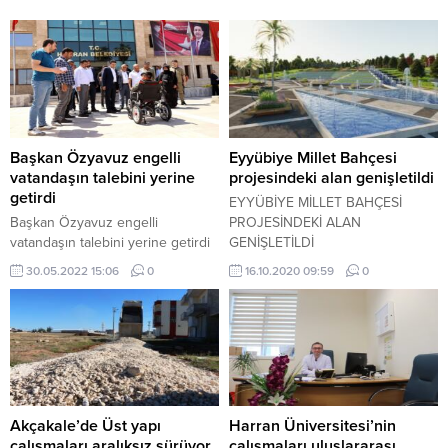
Başkan Özyavuz engelli
Eyyübiye Millet Bahçesi
vatandaşın talebini yerine
projesindeki alan genişletildi
getirdi
EYYÜBİYE MİLLET BAHÇESİ
Başkan Özyavuz engelli
PROJESİNDEKİ ALAN
vatandaşın talebini yerine getirdi
GENİŞLETİLDİ
30.05.2022 15:06
0
16.10.2020 09:59
0
Akçakale’de Üst yapı
Harran Üniversitesi’nin
çalışmaları aralıksız sürüyor
çalışmaları uluslararası