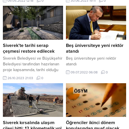
09.05.2022 12:18
0
30.06.2023 19:11
0
Siverek’te tarihi serap
Beş üniversiteye yeni rektör
çeşmesi restore edilecek
atandı
Siverek Belediyesi ve Büyükşehir
Beş üniversiteye yeni rektör
Belediyesi tarafından hazırlanan
atandı
proje kapsamında, tarihi olduğu
09.07.2022 06:08
0
değerlendirilen Serap Çeşmesi
26.10.2023 21:03
0
aslına uygun restore edilecek.
Kale Mahallesi Gerger
Caddesi’nde bulunan ve
bakımsızlık nedeniyle atıl
durumda kalan çeşmenin restore
edilmesi için Siverek Belediyesi
Destek Hizmetleri Müdürlüğü
ekiplerince hazırlanan proje
Siverek kırsalında ulaşım
Öğrenciler ikinci dönem
onaylandı. Restorasyon
çilesi bitti: 12 kilometrelik yol
konularından muaf olacak