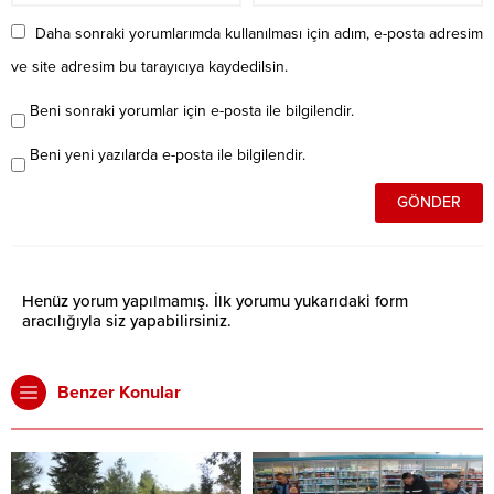
Daha sonraki yorumlarımda kullanılması için adım, e-posta adresim
ve site adresim bu tarayıcıya kaydedilsin.
Beni sonraki yorumlar için e-posta ile bilgilendir.
Beni yeni yazılarda e-posta ile bilgilendir.
Henüz yorum yapılmamış. İlk yorumu yukarıdaki form
aracılığıyla siz yapabilirsiniz.
Benzer Konular