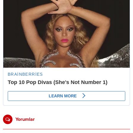
Yorumlar