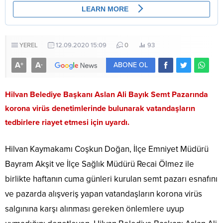
YEREL
12.09.2020 15:09
0
93
A
A
+
-
ABONE OL
Hilvan Belediye Başkanı Aslan Ali Bayık Semt Pazarında
korona virüs denetimlerinde bulunarak vatandaşların
tedbirlere riayet etmesi için uyardı.
Hilvan Kaymakamı Coşkun Doğan, İlçe Emniyet Müdürü
Bayram Akşit ve İlçe Sağlık Müdürü Recai Ölmez ile
birlikte haftanın cuma günleri kurulan semt pazarı esnafını
ve pazarda alışveriş yapan vatandaşların korona virüs
salgınına karşı alınması gereken önlemlere uyup