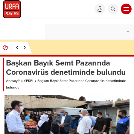
Şanlıurfa’da çok sayıda ruhsatsız silah ele geçirildi
Başkan Bayık Semt Pazarında
Coronavirüs denetiminde bulundu
Anasayfa
»
YEREL
»
Başkan Bayık Semt Pazarında Coronavirüs denetiminde
bulundu