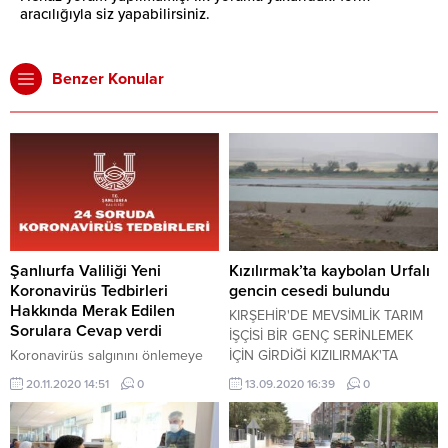
aracılığıyla siz yapabilirsiniz.
Benzer Konular
Şanlıurfa Valiliği Yeni
Kızılırmak’ta kaybolan Urfalı
Koronavirüs Tedbirleri
gencin cesedi bulundu
Hakkında Merak Edilen
KIRŞEHİR'DE MEVSİMLİK TARIM
Sorulara Cevap verdi
İŞÇİSİ BİR GENÇ SERİNLEMEK
Koronavirüs salgınını önlemeye
İÇİN GİRDİĞİ KIZILIRMAK'TA
yönelik Cumhurbaşkanlığı
AKINTIYA KAPILARAK
20.11.2020 14:51
0
13.09.2020 16:39
0
Kabinesinde 17 Kasım 2020
KAYBOLMUŞTU, GENCİN CANSIZ
tarihinde alınan kararlar
BEDENİ 24 SONRA SUYA
doğrultusunda, İçişleri
GİRDİĞİ YERİN 1 KİLOMETRE