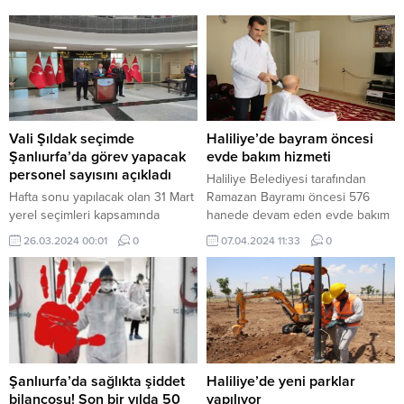
Vali Şıldak seçimde
Haliliye’de bayram öncesi
Şanlıurfa’da görev yapacak
evde bakım hizmeti
personel sayısını açıkladı
Haliliye Belediyesi tarafından
Hafta sonu yapılacak olan 31 Mart
Ramazan Bayramı öncesi 576
yerel seçimleri kapsamında
hanede devam eden evde bakım
Şanlıurfa’da Vali Hasan Şıldak
hizmeti ile yaşlı ve kimsesiz
26.03.2024 00:01
0
07.04.2024 11:33
0
başkanlığında Seçim Güvenliği
vatandaşlar yalnız bırakılmıyor.
Toplantısı yapıldı. Vali Şıldak,
Haliliye Belediyesi Sosyal Yardım
yapılan toplantıda alınan güvenlik
İşleri Müdürlüğü, “Dayanışmanın
önlemleri hakkında önemli
ve Paylaşmanın Kalbi Haliliye”
açıklamalarda bulundu. 31 Mart
sloganıyla çalışmalarını
2024 tarihinde yapılacak olan
sürdürüyor. Belediyenin sosyal
seçimler için artık sayılı günler
yardım faaliyetleri ile ihtiyaç sahibi
kaldı. Seçimlerde dikkat edilmesi
ailelerin yanında olan Sosyal
Şanlıurfa’da sağlıkta şiddet
Haliliye’de yeni parklar
gereken en önemli konulardan
Yardım İşleri Müdürlüğü, evde
bilançosu! Son bir yılda 50
yapılıyor