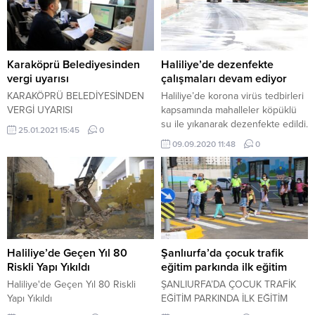
Bakanlığı’nın 18 Kasım 2020 tarihli
ÖTESİNDE BULUNDU.
19161 sayılı genelgesi ve Şanlıurfa
İl Umumi Hıfzıssıhha Kurulunca
alınan kararlar hakkında merak
edilen sorulara ilişkin soru-cevap
Karaköprü Belediyesinden
Haliliye’de dezenfekte
açıklamaları yapıldı.
vergi uyarısı
çalışmaları devam ediyor
KARAKÖPRÜ BELEDİYESİNDEN
Haliliye’de korona virüs tedbirleri
VERGİ UYARISI
kapsamında mahalleler köpüklü
su ile yıkanarak dezenfekte edildi.
25.01.2021 15:45
0
09.09.2020 11:48
0
Haliliye’de Geçen Yıl 80
Şanlıurfa’da çocuk trafik
Riskli Yapı Yıkıldı
eğitim parkında ilk eğitim
Haliliye'de Geçen Yıl 80 Riskli
ŞANLIURFA’DA ÇOCUK TRAFİK
Yapı Yıkıldı
EĞİTİM PARKINDA İLK EĞİTİM