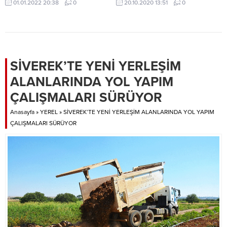
01.01.2022 20:38
0
20.10.2020 13:51
0
SİVEREK’TE YENİ YERLEŞİM
ALANLARINDA YOL YAPIM
ÇALIŞMALARI SÜRÜYOR
Anasayfa
»
YEREL
»
SİVEREK’TE YENİ YERLEŞİM ALANLARINDA YOL YAPIM
ÇALIŞMALARI SÜRÜYOR