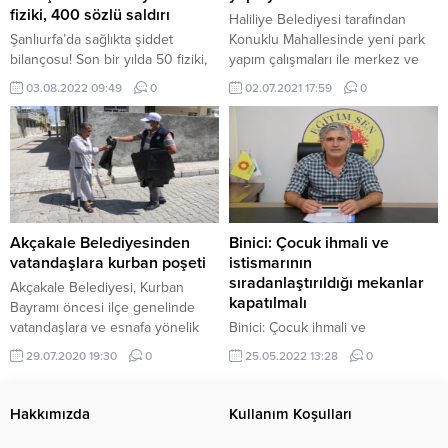
birisi de...
bakım...
fiziki, 400 sözlü saldırı
Haliliye Belediyesi tarafından
Şanlıurfa’da sağlıkta şiddet
Konuklu Mahallesinde yeni park
bilançosu! Son bir yılda 50 fiziki,
yapım çalışmaları ile merkez ve
400 sözlü saldırı
kırsaldaki 6 ayrı parkta da bakım
03.08.2022 09:49
0
02.07.2021 17:59
0
onarım çalışmaları devam ediyor.
Akçakale Belediyesinden
Binici: Çocuk ihmali ve
vatandaşlara kurban poşeti
istismarının
sıradanlaştırıldığı mekanlar
Akçakale Belediyesi, Kurban
kapatılmalı
Bayramı öncesi ilçe genelinde
vatandaşlara ve esnafa yönelik
Binici: Çocuk ihmali ve
20 bin adet kurban poşeti dağıttı.
istismarının sıradanlaştırıldığı
29.07.2020 19:30
0
25.05.2022 13:28
0
mekanlar kapatılmalı
Hakkımızda
Kullanım Koşulları