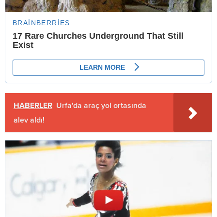
HABERLER
Urfa'da araç yol ortasında
alev aldı!