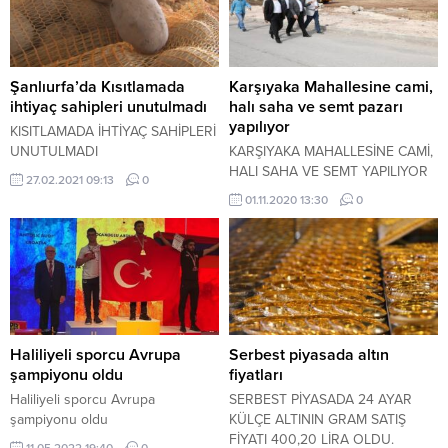
Şanlıurfa’da Kısıtlamada
Karşıyaka Mahallesine cami,
ihtiyaç sahipleri unutulmadı
halı saha ve semt pazarı
yapılıyor
KISITLAMADA İHTİYAÇ SAHİPLERİ
UNUTULMADI
KARŞIYAKA MAHALLESİNE CAMİ,
HALI SAHA VE SEMT YAPILIYOR
27.02.2021 09:13
0
01.11.2020 13:30
0
Haliliyeli sporcu Avrupa
Serbest piyasada altın
şampiyonu oldu
fiyatları
Haliliyeli sporcu Avrupa
SERBEST PİYASADA 24 AYAR
şampiyonu oldu
KÜLÇE ALTININ GRAM SATIŞ
FİYATI 400,20 LİRA OLDU.