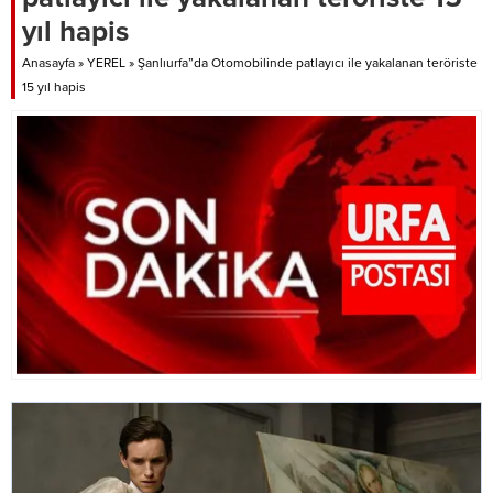
yıl hapis
Anasayfa
»
YEREL
»
Şanlıurfa”da Otomobilinde patlayıcı ile yakalanan teröriste
15 yıl hapis