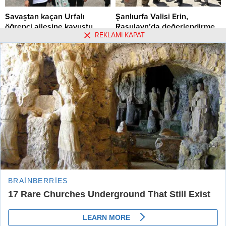
Savaştan kaçan Urfalı
Şanlıurfa Valisi Erin,
öğrenci ailesine kavuştu
Rasulayn’da değerlendirme
REKLAMI KAPAT
toplantısına katıldı
Savaştan kaçan Urfalı öğrenci
ailesine kavuştu
Şanlıurfa Valisi Abdullah Erin,
Barış Pınarı Harekatı ile terörden
03.03.2022 14:16
0
temizlenen Suriye'nin Rasulayn
27.07.2020 18:25
0
ilçesinde değerlendirme
toplantısına katıldı.
Hakkımızda
Kullanım Koşulları
Gizlilik Politikası
Burçlar
Tüm Yazarlar
Künye
İletişim
Urfa Postası Haber Sitesi