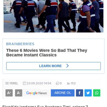
YEREL
23.09.2020 14:54
0
152
A
A
+
-
ABONE OL