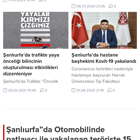
11.05.2022 19:40
0
08.07.2020 21:05
0
Şanlıurfa’da trafikte yaya
Şanlıurfa’da hastane
önceliği bilincinin
başhekimi Kovit-19 yakalandı
oluşturulması etkinlikleri
Coronavirus belirtileri nedeniyle
düzenleniyor
hastaneye başvuran Harran
Şanlıurfa’da Trafikte "Öncelik
Üniversitesi Tıp Fakültesi
Hayatın Öncelik Yayanın"
Araştırma ve Uygulama Hastanesi
29.03.2021 15:45
0
10.08.2020 21:18
0
sloganıyla trafikte yayaları öncelik
Başhekimi Ahmet Güzelçiçek’in
verilmesi için etkinlik düzenlenek.
Covid-19 testi pozitif çıktı.
Şanlıurfa”da Otomobilinde
patlayıcı ile yakalanan teröriste 15