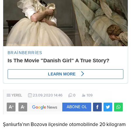
YEREL
23.09.2020 14:46
0
109
A
A
+
-
ABONE OL
Şanlıurfa’nın Bozova ilçesinde otomobilinde 20 kilogram