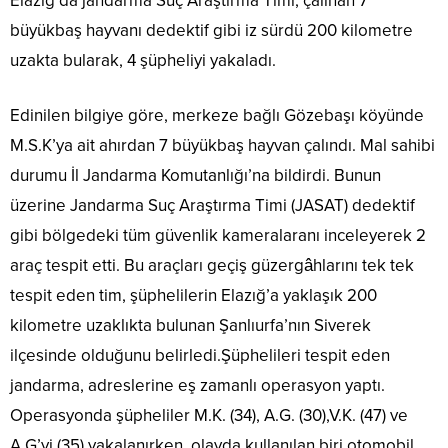
Elazığ’da jandarma Suç Araştırma Timi, çalınan 7
büyükbaş hayvanı dedektif gibi iz sürdü 200 kilometre
uzakta bularak, 4 şüpheliyi yakaladı.
Edinilen bilgiye göre, merkeze bağlı Gözebaşı köyünde
M.S.K’ya ait ahırdan 7 büyükbaş hayvan çalındı. Mal sahibi
durumu İl Jandarma Komutanlığı’na bildirdi. Bunun
üzerine Jandarma Suç Araştırma Timi (JASAT) dedektif
gibi bölgedeki tüm güvenlik kameralaranı inceleyerek 2
araç tespit etti. Bu araçları geçiş güzergâhlarını tek tek
tespit eden tim, şüphelilerin Elazığ’a yaklaşık 200
kilometre uzaklıkta bulunan Şanlıurfa’nın Siverek
ilçesinde olduğunu belirledi.Şüphelileri tespit eden
jandarma, adreslerine eş zamanlı operasyon yaptı.
Operasyonda şüpheliler M.K. (34), A.G. (30),V.K. (47) ve
A.G’yi (35) yakalanırken, olayda kullanılan biri otomobil,