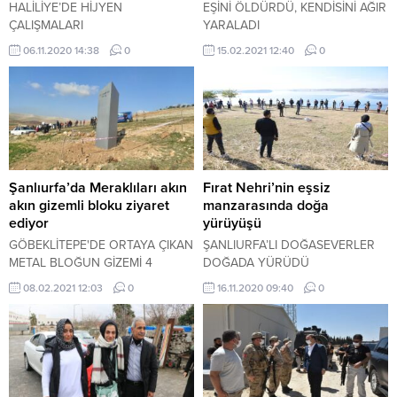
HALİLİYE’DE HİJYEN
EŞİNİ ÖLDÜRDÜ, KENDİSİNİ AĞIR
ÇALIŞMALARI
YARALADI
06.11.2020 14:38
0
15.02.2021 12:40
0
Şanlıurfa’da Meraklıları akın
Fırat Nehri’nin eşsiz
akın gizemli bloku ziyaret
manzarasında doğa
ediyor
yürüyüşü
GÖBEKLİTEPE'DE ORTAYA ÇIKAN
ŞANLIURFA’LI DOĞASEVERLER
METAL BLOĞUN GİZEMİ 4
DOĞADA YÜRÜDÜ
GÜNDÜR ÇÖZÜLEMEDİ
08.02.2021 12:03
0
16.11.2020 09:40
0