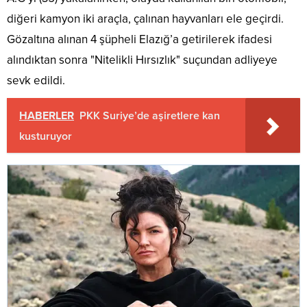
diğeri kamyon iki araçla, çalınan hayvanları ele geçirdi.
Gözaltına alınan 4 şüpheli Elazığ’a getirilerek ifadesi
alındıktan sonra "Nitelikli Hırsızlık" suçundan adliyeye
sevk edildi.
HABERLER
PKK Suriye’de aşiretlere kan
kusturuyor