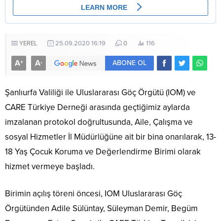
YEREL
25.09.2020 16:19
0
116
A
A
+
-
ABONE OL
Şanlıurfa Valiliği ile Uluslararası Göç Örgütü (IOM) ve
CARE Türkiye Derneği arasında geçtiğimiz aylarda
imzalanan protokol doğrultusunda, Aile, Çalışma ve
sosyal Hizmetler İl Müdürlüğüne ait bir bina onarılarak, 13-
18 Yaş Çocuk Koruma ve Değerlendirme Birimi olarak
hizmet vermeye başladı.
Birimin açılış töreni öncesi, IOM Uluslararası Göç
Örgütünden Adile Sülüntay, Süleyman Demir, Begüm