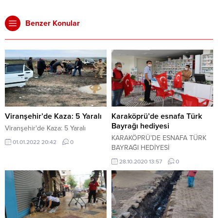
Benzer Konular
Viranşehir’de Kaza: 5 Yaralı
Karaköprü’de esnafa Türk
Bayrağı hediyesi
Viranşehir'de Kaza: 5 Yaralı
KARAKÖPRÜ’DE ESNAFA TÜRK
01.01.2022 20:42
0
BAYRAĞI HEDİYESİ
28.10.2020 13:57
0