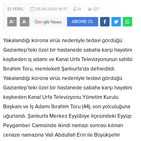
YEREL
25.09.2020 16:17
0
127
A
A
+
-
ABONE OL
Yakalandığı korona virüs nedeniyle tedavi gördüğü
Gaziantep’teki özel bir hastanede sabaha karşı hayatını
kaybeden iş adamı ve Kanal Urfa Televizyonunun sahibi
İbrahim Toru, memleketi Şanlıurfa’da defnedildi.
Yakalandığı korona virüs nedeniyle tedavi gördüğü
Gaziantep’teki özel bir hastanede sabaha karşı hayatını
kaybeden Kanal Urfa Televizyonu Yönetim Kurulu
Başkanı ve İş Adamı İbrahim Toru (44), son yolculuğuna
uğurlandı. Şanlıurfa Merkez Eyyübiye ilçesindeki Eyyüp
Peygamber Camisinde ikindi namazı sonrası kılınan
cenaze namazına Vali Abdullah Erin ile Büyükşehir