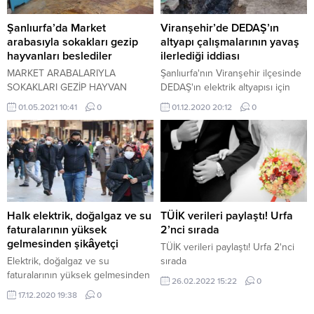
Şanlıurfa’da Market
Viranşehir’de DEDAŞ’ın
arabasıyla sokakları gezip
altyapı çalışmalarının yavaş
hayvanları beslediler
ilerlediği iddiası
MARKET ARABALARIYLA
Şanlıurfa'nın Viranşehir ilçesinde
SOKAKLARI GEZİP HAYVAN
DEDAŞ'ın elektrik altyapısı için
ARADILAR
başlattığı çalışmalar kapsamında
01.05.2021 10:41
0
01.12.2020 20:12
0
kazdığı çukurların günlerce
kapatılmadığı ileri sürüldü. DEDAŞ
ise açılan çukurların çalışma
bittikten hemen sonra
kapatıldığını belirtti.
Halk elektrik, doğalgaz ve su
TÜİK verileri paylaştı! Urfa
faturalarının yüksek
2’nci sırada
gelmesinden şikâyetçi
TÜİK verileri paylaştı! Urfa 2'nci
Elektrik, doğalgaz ve su
sırada
faturalarının yüksek gelmesinden
26.02.2022 15:22
0
dert yanan vatandaşlar,
17.12.2020 19:38
0
faturalarını artık ödemekte