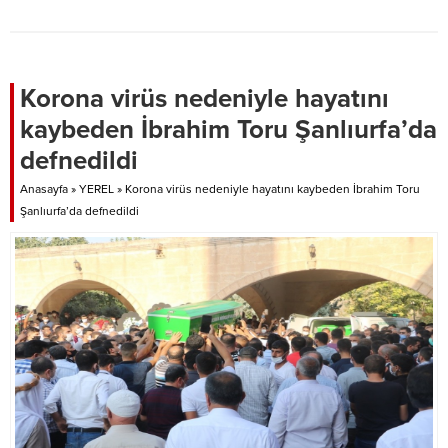
zorlandıklarını dile getirerek
yetkililerden bu durumun önüne
geçmesini istedi.
Korona virüs nedeniyle hayatını
kaybeden İbrahim Toru Şanlıurfa’da
defnedildi
Anasayfa
»
YEREL
»
Korona virüs nedeniyle hayatını kaybeden İbrahim Toru
Şanlıurfa’da defnedildi