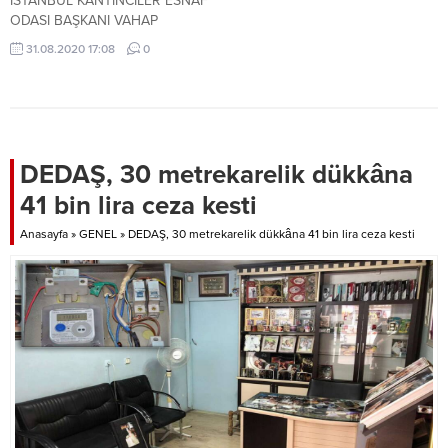
İSTANBUL KANTİNCİLER ESNAF
ODASI BAŞKANI VAHAP
OSMANOĞLU, “KANTİN
31.08.2020 17:08
0
İŞLETMECİLERİNDEN PANDEMİ
DÖNEMİNDE YAŞANAN
SIKINTILARI ATLATABİLMESİ İÇİN
SALGIN SÜRESİNCE KİRA
ALINMAMASI, ÇEKİLEN
KREDİLERİN ÖDEMESİNİN
DEDAŞ, 30 metrekarelik dükkâna
ERTELENMESİ VE BAĞKUR
41 bin lira ceza kesti
ÖDEMELERİNİN PANDEMİ
SÜRECİNDE ALINMAMASI
Anasayfa
»
GENEL
»
DEDAŞ, 30 metrekarelik dükkâna 41 bin lira ceza kesti
GEREKİYOR” DEDİ