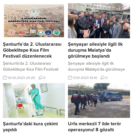
Şanlıurfa’da 2. Uluslararası
Şenyaşar ailesiyle ilgili ilk
Göbeklitepe Kısa Film
duruşma Malatya’da
Festivali düzenlenecek
görülmeye başlandı
Şanlıurfa'da 2. Uluslararası
Şenyaşar ailesiyle ilgili ilk
Göbeklitepe Kısa Film Festivali
duruşma Malatya’da görülmeye
düzenlenecek
başlandı
02.10.2023 20:25
0
17.01.2023 10:10
0
Şanlıurfa’daki kura çekimi
Urfa merkezli 7 ilde terör
yapıldı
operasyonu! 8 gözaltı