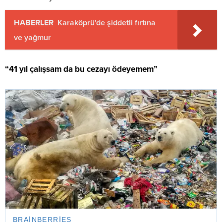
HABERLER
Karaköprü'de şiddetli fırtına
ve yağmur
“41 yıl çalışsam da bu cezayı ödeyemem”