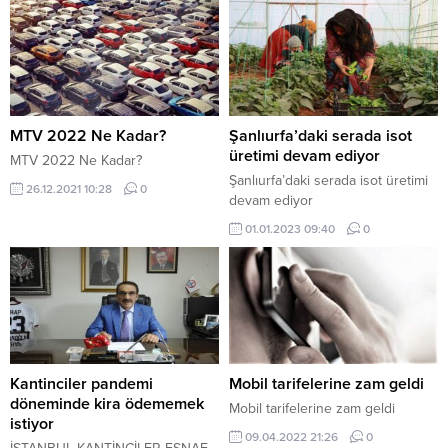
artış yüzde 12,92, 12 aylık
ortalamalara göre ise yüzde 30,17
oldu. SANAYİ SEKTÖRLERİNDE
YILLIK ARTIŞ Sanayinin dört ana
sektöründe yıllık değişimler; su
temininde yüzde 57,57,...
MTV 2022 Ne Kadar?
Şanlıurfa’daki serada isot
üretimi devam ediyor
MTV 2022 Ne Kadar?
Şanlıurfa’daki serada isot üretimi
26.12.2021 10:28
0
devam ediyor
01.01.2023 09:40
0
Kantinciler pandemi
Mobil tarifelerine zam geldi
döneminde kira ödememek
Mobil tarifelerine zam geldi
istiyor
09.04.2022 21:26
0