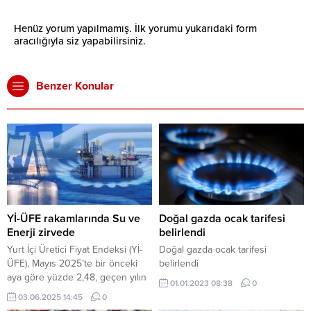
Henüz yorum yapılmamış. İlk yorumu yukarıdaki form
aracılığıyla siz yapabilirsiniz.
Benzer Konular
Yİ-ÜFE rakamlarında Su ve
Doğal gazda ocak tarifesi
Enerji zirvede
belirlendi
Yurt İçi Üretici Fiyat Endeksi (Yİ-
Doğal gazda ocak tarifesi
ÜFE), Mayıs 2025’te bir önceki
belirlendi
aya göre yüzde 2,48, geçen yılın
01.01.2023 08:38
0
aynı ayına göre yüzde 23,13
03.06.2025 14:45
0
yükseldi. Yılbaşından bu yana