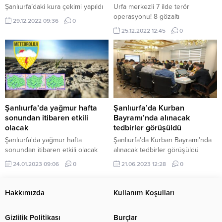
Şanlıurfa’daki kura çekimi yapıldı
Urfa merkezli 7 ilde terör
operasyonu! 8 gözaltı
29.12.2022 09:36
0
25.12.2022 12:45
0
Şanlıurfa’da yağmur hafta
Şanlıurfa’da Kurban
sonundan itibaren etkili
Bayramı’nda alınacak
olacak
tedbirler görüşüldü
Şanlıurfa'da yağmur hafta
Şanlıurfa’da Kurban Bayramı’nda
sonundan itibaren etkili olacak
alınacak tedbirler görüşüldü
24.01.2023 09:06
0
21.06.2023 12:28
0
Hakkımızda
Kullanım Koşulları
Gizlilik Politikası
Burçlar