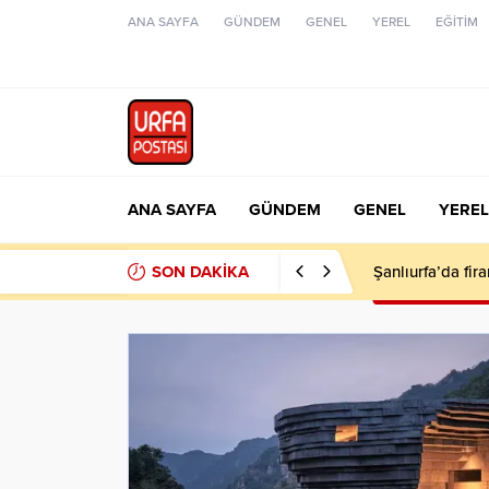
ANA SAYFA
GÜNDEM
GENEL
YEREL
EĞİTİM
ANA SAYFA
GÜNDEM
GENEL
YEREL
SON DAKİKA
Şanlıurfa’da fir