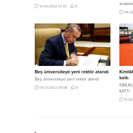
anlatıldı
14.06.2022 07:20
0
04.02
Beş üniversiteye yeni rektör atandı
Kimlik
kattı
Beş üniversiteye yeni rektör atandı
KİMLİK
09.07.2022 06:08
0
KATTI
15.02