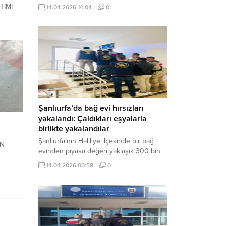
neden oldu. Olay yerine çok sayıda özel
TİMİ
14.04.2026 14:04
0
harekat polisi ve sağlık ekibi sevk
edilirken, saldırganı etkisiz hale getirme
çalışmaları devam ediyor. Haber Merkezi
– Siverek ilçesi Hasan Çelebi
Mahallesi’nde bulunan Ahmet Koyuncu
Mesleki...
Şanlıurfa’da bağ evi hırsızları
yakalandı: Çaldıkları eşyalarla
n
birlikte yakalandılar
Şanlıurfa’nın Haliliye ilçesinde bir bağ
İN
evinden piyasa değeri yaklaşık 300 bin
TL olan eşyaları çalan şüpheliler,
14.04.2026 00:58
0
jandarmanın başarılı operasyonuyla
yakalandı. Olayla ilgili gözaltına alınan 3
şüpheliden 2’si tutuklanarak cezaevine
gönderildi. Haber Merkezi – Şanlıurfa İl
Jandarma Komutanlığı, “Faili Meçhul
Hırsızlık Olaylarının Aydınlatılmasına”