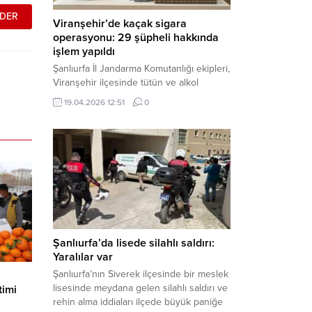
Viranşehir’de kaçak sigara
operasyonu: 29 şüpheli hakkında
işlem yapıldı
Şanlıurfa İl Jandarma Komutanlığı ekipleri,
Viranşehir ilçesinde tütün ve alkol
kaçakçılığına yönelik yürüttüğü kapsamlı
19.04.2026 12:51
0
çalışmalar neticesinde binlerce paket
gümrük kaçağı sigara ele geçirdi.
Operasyon kapsamında çok sayıda şahıs
hakkında adli süreç başlatıldı. Haber
Merkezi – Şanlıurfa Valiliği bünyesinde İl
Jandarma Komutanlığı tarafından
gerçekleştirilen “Tütün ve Alkol
Kaçakçılarına Yönelik Çalışmalar” tüm...
Şanlıurfa’da lisede silahlı saldırı:
Yaralılar var
Şanlıurfa’nın Siverek ilçesinde bir meslek
lisesinde meydana gelen silahlı saldırı ve
timi
rehin alma iddiaları ilçede büyük paniğe