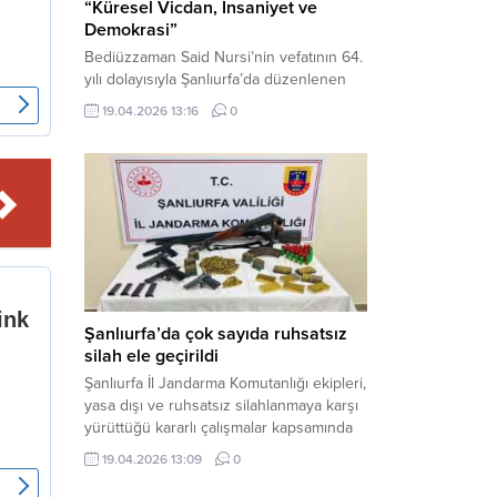
“Küresel Vicdan, İnsaniyet ve
Demokrasi”
Bediüzzaman Said Nursi’nin vefatının 64.
yılı dolayısıyla Şanlıurfa’da düzenlenen
panelde, günümüzün manevi ve
19.04.2026 13:16
0
toplumsal sorunlarına Risale-i Nur
perspektifiyle çözüm arandı. Karaköprü
Necmettin Cevheri Kültür Merkezi’nde
gerçekleştirilen “Küresel Vicdan,
İnsaniyet ve Demokrasi” başlıklı panel,
hürriyet, adalet ve hukuk vurgularıyla
yoğun katılıma sahne oldu. Haber
Merkezi – Bediüzzaman Eğitim Kültür ve
Sanat...
Şanlıurfa’da çok sayıda ruhsatsız
silah ele geçirildi
Şanlıurfa İl Jandarma Komutanlığı ekipleri,
yasa dışı ve ruhsatsız silahlanmaya karşı
yürüttüğü kararlı çalışmalar kapsamında
Bozova ilçesinde bir ikamete operasyon
19.04.2026 13:09
0
düzenledi. Yapılan aramada çok sayıda
uzun namlulu silah, tabanca ve