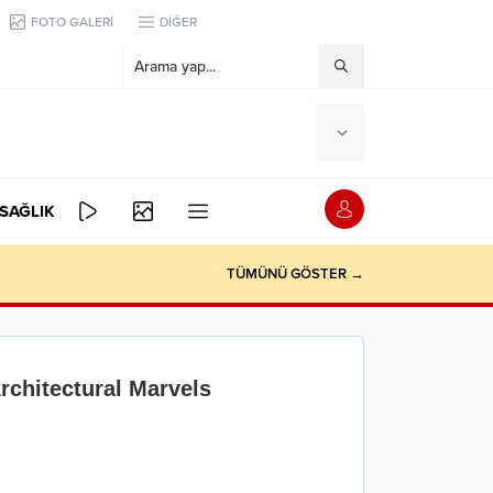
FOTO GALERİ
DİĞER
SAĞLIK
TÜMÜNÜ GÖSTER →