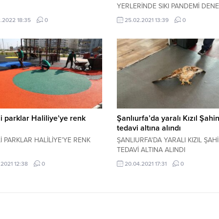
YERLERİNDE SIKI PANDEMİ DENE
.2022 18:35
0
25.02.2021 13:39
0
li parklar Haliliye’ye renk
Şanlıurfa’da yaralı Kızıl Şahi
tedavi altına alındı
Lİ PARKLAR HALİLİYE’YE RENK
ŞANLIURFA'DA YARALI KIZIL ŞAH
TEDAVİ ALTINA ALINDI
.2021 12:38
0
20.04.2021 17:31
0