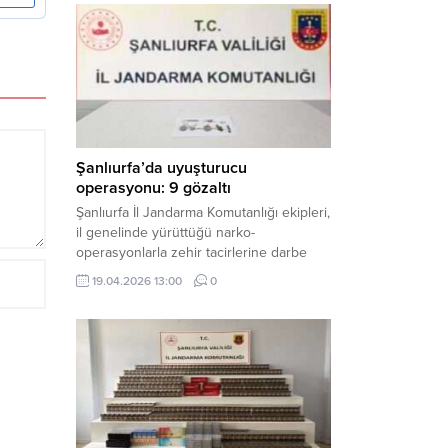
mühimmat ele geçirildi. Haber Merkezi –
Şanlıurfa Valiliği İl Basın ve Halkla İlişkiler
Müdürlüğü tarafından yapılan açıklamaya
göre; 17 Nisan...
Şanlıurfa’da uyuşturucu
operasyonu: 9 gözaltı
Şanlıurfa İl Jandarma Komutanlığı ekipleri,
il genelinde yürüttüğü narko-
operasyonlarla zehir tacirlerine darbe
indirdi. Üç ilçede eş zamanlı
19.04.2026 13:00
0
gerçekleştirilen faaliyetlerde çeşitli
uyuşturucu maddeler ele geçirilirken, 9
şüpheli hakkında adli işlem başlatıldı.
Haber Merkezi – Şanlıurfa Valiliği İl Basın
ve Halkla İlişkiler Müdürlüğü’nden yapılan
açıklamaya göre, İl Jandarma Komutanlığı
tarafından “Narkotik Suçlarla...