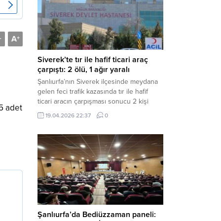
Müdürlüğü tarafından yapılan açıklamaya
göre; İl...
A
-
+
Siverek’te tır ile hafif ticari araç
çarpıştı: 2 ölü, 1 ağır yaralı
Şanlıurfa’nın Siverek ilçesinde meydana
gelen feci trafik kazasında tır ile hafif
ticari aracın çarpışması sonucu 2 kişi
 5 adet
yaşamını yitirdi, 1 kişi ise ağır yaralandı.
19.04.2026 22:37
0
Haber Merkezi – Siverek-Adıyaman kara
yolunda seyir halindeki araçların
çarpışması sonucu meydana gelen
kazada can pazarı yaşandı. Kafa Kafaya
Çarpıştılar Edinilen bilgilere göre,
Hüseyin Çelik (29)...
Şanlıurfa’da Bediüzzaman paneli: