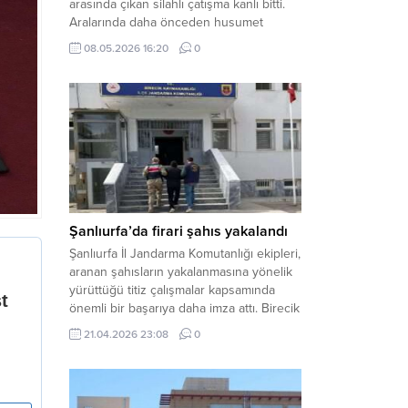
arasında çıkan silahlı çatışma kanlı bitti.
Aralarında daha önceden husumet
olduğu öğrenilen tarafların kavgası
08.05.2026 16:20
0
neticesinde 3 kişi olay yerinde yaşamını
yitirdi. Haber Merkezi – Olay, Haliliye
ilçesine bağlı kırsal Konaç Mahallesi’nde
meydana geldi. Edinilen bilgilere göre,
aralarında husumet bulunan iki grup
arasında henüz belirlenemeyen bir...
Şanlıurfa’da firari şahıs yakalandı
Şanlıurfa İl Jandarma Komutanlığı ekipleri,
aranan şahısların yakalanmasına yönelik
yürüttüğü titiz çalışmalar kapsamında
önemli bir başarıya daha imza attı. Birecik
ilçesinde düzenlenen operasyonla,
21.04.2026 23:08
0
hakkında kesinleşmiş hapis cezası
bulunan bir firari yakalanarak adalete
teslim edildi. Haber Merkezi – Şanlıurfa
Valiliği İl Basın ve Halkla İlişkiler