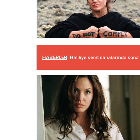
HABERLER
Haliliye semt sahalarında sona 