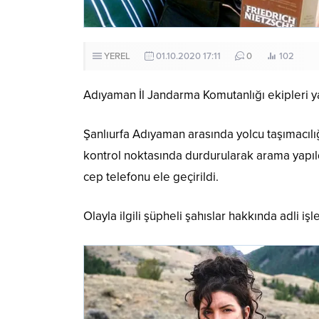
YEREL
01.10.2020 17:11
0
102
Adıyaman İl Jandarma Komutanlığı ekipleri ya
Şanlıurfa Adıyaman arasında yolcu taşımacıl
kontrol noktasında durdurularak arama yapıld
cep telefonu ele geçirildi.
Olayla ilgili şüpheli şahıslar hakkında adli işl