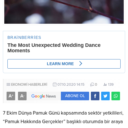
EKONOMİ HABERLERİ
07.10.2020 14:15
0
139
A
A
+
-
ABONE OL
7 Ekim Dünya Pamuk Günü kapsamında sektör yetkilileri,
“Pamuk Hakkında Gerçekler” başlıklı oturumda bir araya