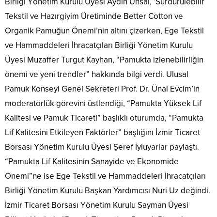
Birliği Yönetim Kurulu Üyesi Aydın Ünsal, ’Sürdürülebilir
Tekstil ve Hazırgiyim Üretiminde Better Cotton ve
Organik Pamuğun Önemi’nin altını çizerken, Ege Tekstil
ve Hammaddeleri İhracatçıları Birliği Yönetim Kurulu
Üyesi Muzaffer Turgut Kayhan, “Pamukta izlenebilirliğin
önemi ve yeni trendler” hakkında bilgi verdi. Ulusal
Pamuk Konseyi Genel Sekreteri Prof. Dr. Ünal Evcim’in
moderatörlük görevini üstlendiği, “Pamukta Yüksek Lif
Kalitesi ve Pamuk Ticareti” başlıklı oturumda, “Pamukta
Lif Kalitesini Etkileyen Faktörler” başlığını İzmir Ticaret
Borsası Yönetim Kurulu Üyesi Şeref İyiuyarlar paylaştı.
“Pamukta Lif Kalitesinin Sanayide ve Ekonomide
Önemi”ne ise Ege Tekstil ve Hammaddeleri İhracatçıları
Birliği Yönetim Kurulu Başkan Yardımcısı Nuri Uz değindi.
İzmir Ticaret Borsası Yönetim Kurulu Sayman Üyesi