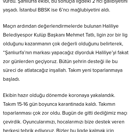
vurdu. Şanlıurfa ekibi, bu sonuçla ligdeki 2’nci galibiyetini
yaşadı. İstanbul BBSK ise 6’ncı mağlubiyetini aldı.
Maçın ardından değerlendirmelerde bulunan Haliliye
Belediyespor Kulüp Başkanı Mehmet Tatlı, ligin zor bir lig
olduğunu kazanmanın çok değerli olduğunu belirterek,
“Şanlıurfa’nın markası yapacağız diyorduk Haliliye’yi fakat
zor günlerden geçiyoruz. Bütün şehrin desteği ile bu
süreci de atlatacağız inşallah. Takım yeni toparlanmaya
başladı.
Ekibin hazır olduğu dönemde koronaya yakalandık.
Takım 15-16 gün boyunca karantinada kaldı. Takımın
toparlanması çok zor oldu. Bugün de gitti dediğimiz maçı
çevirdik. Oyuncularımızı, hocalarımızı bize destek veren
herkesi tebrik ediyoruz. Bizler bu ligde kalmak için