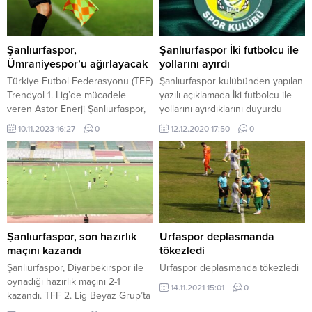
Şanlıurfaspor,
Şanlıurfaspor İki futbolcu ile
Ümraniyespor’u ağırlayacak
yollarını ayırdı
Türkiye Futbol Federasyonu (TFF)
Şanlıurfaspor kulübünden yapılan
Trendyol 1. Lig’de mücadele
yazılı açıklamada İki futbolcu ile
veren Astor Enerji Şanlıurfaspor,
yollarını ayırdıklarını duyurdu
ligin 12’nci haftasında cumartesi
10.11.2023 16:27
0
12.12.2020 17:50
0
günü Ümraniyespor ile
karşılaşacak. 11 Nisan
Stadyumu’nda saat 16.00’da
oynanacak karşılaşmanın
hakemleri açıklandı. Maçta
Oğuzhar Çakır düdük çalacak.
Çakır’ın yardımcılıklarını Kadir
Beyaz ve Haydar Avcı yapacak.
Şanlıurfaspor, son hazırlık
Urfaspor deplasmanda
Maçın dördüncü hakemi ise
maçını kazandı
tökezledi
Süleyman Bahadır. 11 lig...
Şanlıurfaspor, Diyarbekirspor ile
Urfaspor deplasmanda tökezledi
oynadığı hazırlık maçını 2-1
14.11.2021 15:01
0
kazandı. TFF 2. Lig Beyaz Grup’ta
mücadele edecek olan