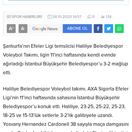
SPOR HABERLERİ
26.10.2020 14:57
0
134
A
A
+
-
ABONE OL
Şanlıurfa’nın Efeler Ligi temsilcisi Haliliye Belediyespor
Voleybol Takımı, ligin 11’inci haftasında kendi evinde
ağırladığı İstanbul Büyükşehir Belediyespor’u 3-2 mağlup
etti.
Haliliye Belediyespor Voleybol takımı, AXA Sigorta Efeler
Ligi’nin 11’inci haftasında sahasına İstanbul Büyükşehir
Belediyespor’u konuk etti. Haliliye, 23-25, 25-22, 25-23,
18-25 ve 15-13’lük setlerle 3-2’lik galibiyete uzandı.
Yosvany Hernandez Cardonell 38 sayıyla maça damgasını