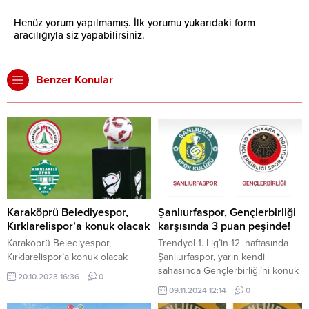
Henüz yorum yapılmamış. İlk yorumu yukarıdaki form
aracılığıyla siz yapabilirsiniz.
Benzer Konular
Karaköprü Belediyespor,
Şanlıurfaspor, Gençlerbirliği
Kırklarelispor’a konuk olacak
karşısında 3 puan peşinde!
Karaköprü Belediyespor,
Trendyol 1. Lig’in 12. haftasında
Kırklarelispor’a konuk olacak
Şanlıurfaspor, yarın kendi
sahasında Gençlerbirliği’ni konuk
20.10.2023 16:36
0
edecek. 11 Nisan Stadyumu’nda
09.11.2024 12:14
0
saat 13.30’da başlayacak