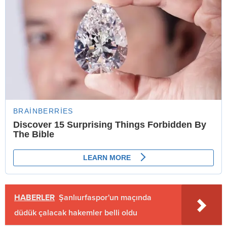
HABERLER
Şanlıurfaspor'un maçında
düdük çalacak hakemler belli oldu