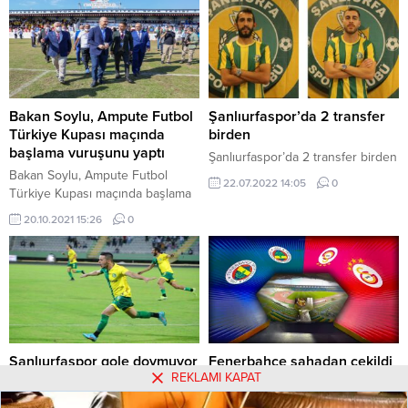
karşılaşmayı hakem Ozan Ergün
yönetecek. Bu sezon inişli çıkışlı
bir performans sergileyen
Şanlıurfaspor, 11 maçta 4 galibiyet,
3 beraberlik ve 4 mağlubiyet aldı.
Topladığı 15 puanla 12. sırada
bulunan sarı-yeşilli ekip,
Bakan Soylu, Ampute Futbol
Şanlıurfaspor’da 2 transfer
Gençlerbirliği...
Türkiye Kupası maçında
birden
başlama vuruşunu yaptı
Şanlıurfaspor’da 2 transfer birden
Bakan Soylu, Ampute Futbol
22.07.2022 14:05
0
Türkiye Kupası maçında başlama
vuruşunu yaptı
20.10.2021 15:26
0
Şanlıurfaspor gole doymuyor
Fenerbahçe sahadan çekildi
REKLAMI KAPAT
Şaanlıurfaspor gole doymuyor
Galatasaray ile Fenerbahçe
arasında oynanan Turkcell Süper