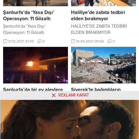
Şanlıurfa’da ‘Yasa Dışı’
Haliliye’de zabıta tedbiri
Operasyon: 11 Gözaltı
elden bırakmıyor
Şanlıurfa'da 'Yasa Dışı'
HALİLİYE’DE ZABITA TEDBİRİ
Operasyon: 11 Gözaltı
ELDEN BIRAKMIYOR
31.12.2021 21:45
0
14.04.2021 09:56
0
Şanlıurfa’da bir ev alevlere
Siverek’te bağımlıların
REKLAMI KAPAT
teslim oldu
mesken tuttuğu metruk evler
yıkılıyor
Şanlıurfa'nın Birecik ilçesinde alev
alev yanan ev itfaiye ekiplerince
Siverek’te bağımlıların mesken
söndürüldü.
tuttuğu metruk evler yıkılıyor
21.08.2020 15:13
0
06.02.2022 21:57
0