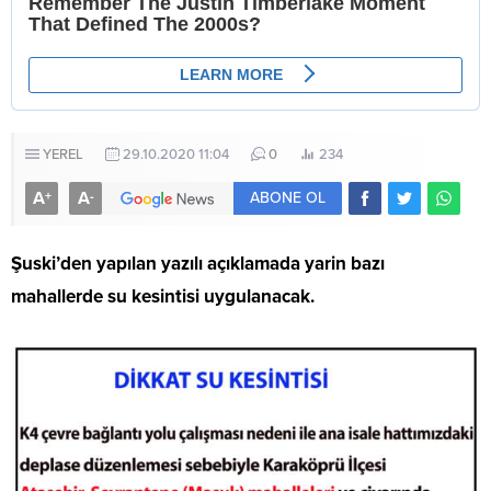
YEREL
29.10.2020 11:04
0
234
A
A
+
-
ABONE OL
Şuski’den yapılan yazılı açıklamada yarin bazı
mahallerde su kesintisi uygulanacak.