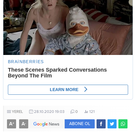
YEREL
28.10.2020 19:03
0
121
A
A
+
-
ABONE OL