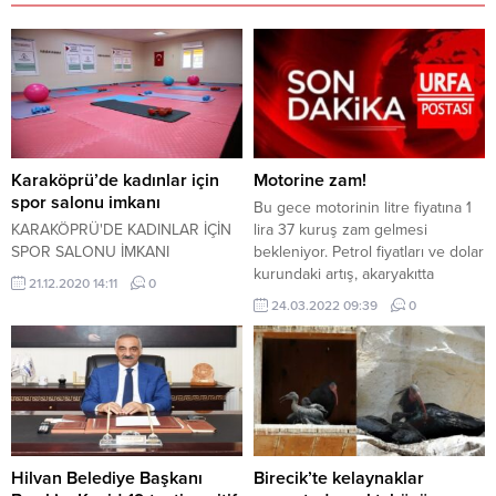
Karaköprü’de kadınlar için
Motorine zam!
spor salonu imkanı
Bu gece motorinin litre fiyatına 1
KARAKÖPRÜ'DE KADINLAR İÇİN
lira 37 kuruş zam gelmesi
SPOR SALONU İMKANI
bekleniyor. Petrol fiyatları ve dolar
kurundaki artış, akaryakıtta
21.12.2020 14:11
0
zamları beraberinde getiriyor.
24.03.2022 09:39
0
Sektör kaynaklarının aktardığına
göre, bu gece yarısından itibaren
geçerli olmak üzere motorinin
litre fiyatı 1 lira 37 kuruş
zamlanacak. Benzinde ise fiyat
değişimi beklenmiyor. YENİ
FİYATLAR NE OLACAK?...
Hilvan Belediye Başkanı
Birecik’te kelaynaklar