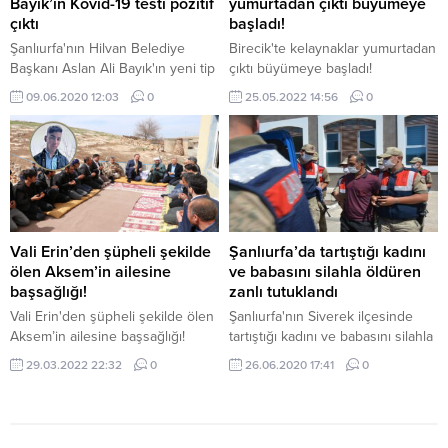
Bayık’ın Kovid-19 testi pozitif
yumurtadan çıktı büyümeye
çıktı
başladı!
Şanlıurfa'nın Hilvan Belediye
Birecik'te kelaynaklar yumurtadan
Başkanı Aslan Ali Bayık'ın yeni tip
çıktı büyümeye başladı!
koronavirüs (Kovid-19) testi pozitif
09.06.2020 12:03
0
25.05.2022 14:56
0
çıktı.
Vali Erin’den şüpheli şekilde
Şanlıurfa’da tartıştığı kadını
ölen Aksem’in ailesine
ve babasını silahla öldüren
başsağlığı!
zanlı tutuklandı
Vali Erin'den şüpheli şekilde ölen
Şanlıurfa'nın Siverek ilçesinde
Aksem’in ailesine başsağlığı!
tartıştığı kadını ve babasını silahla
öldüren zanlı cezaevine
29.03.2022 22:32
0
26.06.2020 17:41
0
gönderildi.