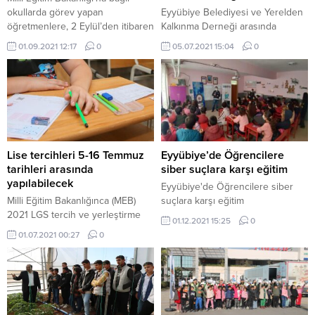
okullarda görev yapan
Eyyübiye Belediyesi ve Yerelden
öğretmenlere, 2 Eylül’den itibaren
Kalkınma Derneği arasında
bu yılki öğretim yılına hazırlık
“Mevsimlik Tarım İşçiliği Kaderim
01.09.2021 12:17
0
05.07.2021 15:04
0
ödeneği verilecek. Milli Eğitim
Değildir” projesi kapsamındaki
Bakanlığı tarafından her yıl eğitim
işbirliği protokolünün ardından
yılı öncesinde, kadrolu ve
proje faaliyetlerine başlandı. Proje
sözleşmeli öğretmenlere eğitime
kapsamında ilk etapta 100
hazırlık ödeneği veriliyor. Milli
öğrenciye eğitim seti ve spor
Eğitim Bakanlığı’na bağlı okullarda
malzemeleri dağıtıldı. Eyyübiye
görev yapan öğretmenlere
Belediyesi ve Yerelden Kalkınma
verilen bu destek, bu yıl 2
Derneği arasında “Mevsimlik
Lise tercihleri 5-16 Temmuz
Eyyübiye’de Öğrencilere
Eylül’den...
Tarım İşçiliği Kaderim Değildir”
tarihleri arasında
siber suçlara karşı eğitim
projesi kapsamındaki işbirliği
yapılabilecek
Eyyübiye'de Öğrencilere siber
protokolünün ardından proje...
Milli Eğitim Bakanlığınca (MEB)
suçlara karşı eğitim
2021 LGS tercih ve yerleştirme
01.12.2021 15:25
0
kılavuzu açıklandı.
01.07.2021 00:27
0