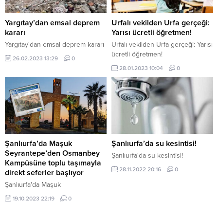
Yargıtay’dan emsal deprem
Urfalı vekilden Urfa gerçeği:
kararı
Yarısı ücretli öğretmen!
Yargıtay'dan emsal deprem kararı
Urfalı vekilden Urfa gerçeği: Yarısı
ücretli öğretmen!
26.02.2023 13:29
0
28.01.2023 10:04
0
Şanlıurfa’da Maşuk
Şanlıurfa’da su kesintisi!
Seyrantepe’den Osmanbey
Şanlıurfa'da su kesintisi!
Kampüsüne toplu taşımayla
28.11.2022 20:16
0
direkt seferler başlıyor
Şanlıurfa'da Maşuk
Seyrantepe'den Osmanbey
19.10.2023 22:19
0
Kampüsüne toplu taşımayla direkt
seferler başlıyor