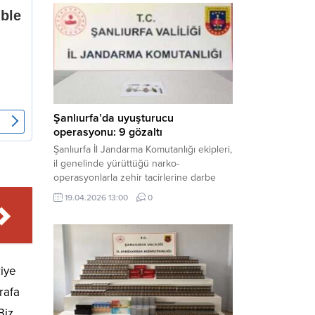
mühimmat ele geçirildi. Haber Merkezi –
Şanlıurfa Valiliği İl Basın ve Halkla İlişkiler
Müdürlüğü tarafından yapılan açıklamaya
göre; 17 Nisan...
Şanlıurfa’da uyuşturucu
operasyonu: 9 gözaltı
Şanlıurfa İl Jandarma Komutanlığı ekipleri,
il genelinde yürüttüğü narko-
operasyonlarla zehir tacirlerine darbe
indirdi. Üç ilçede eş zamanlı
19.04.2026 13:00
0
gerçekleştirilen faaliyetlerde çeşitli
uyuşturucu maddeler ele geçirilirken, 9
şüpheli hakkında adli işlem başlatıldı.
Haber Merkezi – Şanlıurfa Valiliği İl Basın
ve Halkla İlişkiler Müdürlüğü’nden yapılan
riye
açıklamaya göre, İl Jandarma Komutanlığı
tarafından “Narkotik Suçlarla...
rafa
Biz