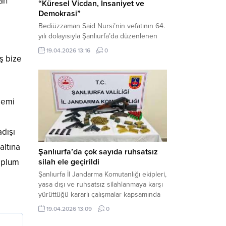
nan
“Küresel Vicdan, İnsaniyet ve
Demokrasi”
Bediüzzaman Said Nursi’nin vefatının 64.
yılı dolayısıyla Şanlıurfa’da düzenlenen
panelde, günümüzün manevi ve
19.04.2026 13:16
0
toplumsal sorunlarına Risale-i Nur
ş bize
perspektifiyle çözüm arandı. Karaköprü
Necmettin Cevheri Kültür Merkezi’nde
gerçekleştirilen “Küresel Vicdan,
İnsaniyet ve Demokrasi” başlıklı panel,
demi
hürriyet, adalet ve hukuk vurgularıyla
yoğun katılıma sahne oldu. Haber
Merkezi – Bediüzzaman Eğitim Kültür ve
adışı
Sanat...
altına
Şanlıurfa’da çok sayıda ruhsatsız
oplum
silah ele geçirildi
Şanlıurfa İl Jandarma Komutanlığı ekipleri,
yasa dışı ve ruhsatsız silahlanmaya karşı
yürüttüğü kararlı çalışmalar kapsamında
Bozova ilçesinde bir ikamete operasyon
19.04.2026 13:09
0
düzenledi. Yapılan aramada çok sayıda
uzun namlulu silah, tabanca ve