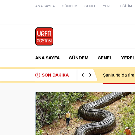
ANA SAYFA
GÜNDEM
GENEL
YEREL
EĞİTİM
ANA SAYFA
GÜNDEM
GENEL
YEREL
SON DAKİKA
Şanlıurfa’da fir