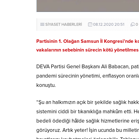
SİYASET HABERLERİ
08.12.2020 20:51
0
Partisinin 1. Olağan Samsun İl Kongresi’nde 
vakalarının sebebinin sürecin kötü yönetilmes
DEVA Partisi Genel Başkanı Ali Babacan, pat
pandemi sürecinin yönetimi, enflasyon oranla
konuştu.
“Şu an halkımızın açık bir şekilde sağlık hak
sistemini ciddi bir tıkanıklığa mahkûm etti. 
bedeli ödediği hâlde sağlık hizmetlerine er
görüyoruz. Artık yeter! İşin ucunda bu milleti