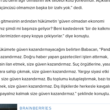
n bu denli ağır olmasının tek sebebi kötü yönetimdir. Açıkla
çüncüsü olmamızın başka bir izahı yok.” dedi.
e gitmesinin ardından hükümetin ‘güven olmadan ekonomi
nız şimdi mi başınıza geliyor? Beni kastederek ‘bir de kalkmı
klerimizden epey kopya çekiyorlar.” diye konuştu.
hükümete güven kazandırmayacağını belirten Babacan, “Pan
kazandırmaz. Doğru haber yapan gazetecileri işten attırmak,
ain ilan etmek, size güven kazandırmaz. Suç örgütlerine, yas
ra sahip çıkmak, size güven kazandırmaz. Yargıyı siyasi etki 
k size güven kazandırmaz. Bu toplumu kutuplaştırmak, bazı t
mek, size güven kazandırmaz. Dış ilişkilerde herkesle kavgalı
apayalnız kalmak size güven kazandırmaz.” şeklinde konuştu.