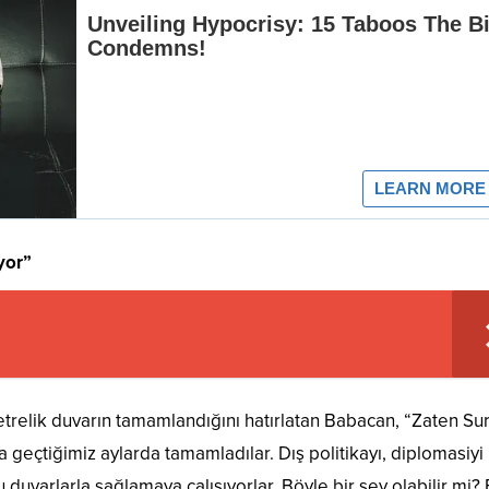
yor”
metrelik duvarın tamamlandığını hatırlatan Babacan, “Zaten Su
a geçtiğimiz aylarda tamamladılar. Dış politikayı, diplomasiyi 
yu duvarlarla sağlamaya çalışıyorlar. Böyle bir şey olabilir mi? 