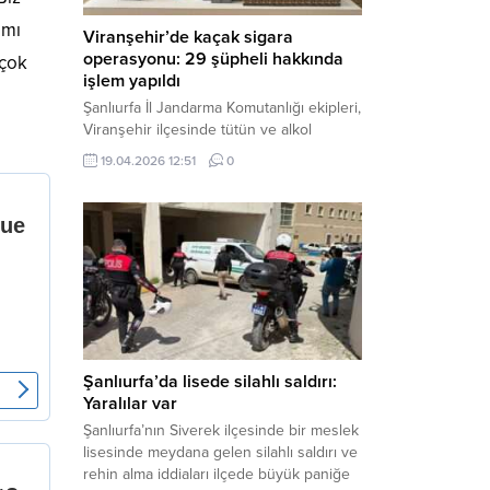
ımı
Viranşehir’de kaçak sigara
operasyonu: 29 şüpheli hakkında
 çok
işlem yapıldı
Şanlıurfa İl Jandarma Komutanlığı ekipleri,
Viranşehir ilçesinde tütün ve alkol
kaçakçılığına yönelik yürüttüğü kapsamlı
19.04.2026 12:51
0
çalışmalar neticesinde binlerce paket
gümrük kaçağı sigara ele geçirdi.
Operasyon kapsamında çok sayıda şahıs
hakkında adli süreç başlatıldı. Haber
Merkezi – Şanlıurfa Valiliği bünyesinde İl
Jandarma Komutanlığı tarafından
gerçekleştirilen “Tütün ve Alkol
Kaçakçılarına Yönelik Çalışmalar” tüm...
Şanlıurfa’da lisede silahlı saldırı:
Yaralılar var
Şanlıurfa’nın Siverek ilçesinde bir meslek
lisesinde meydana gelen silahlı saldırı ve
rehin alma iddiaları ilçede büyük paniğe