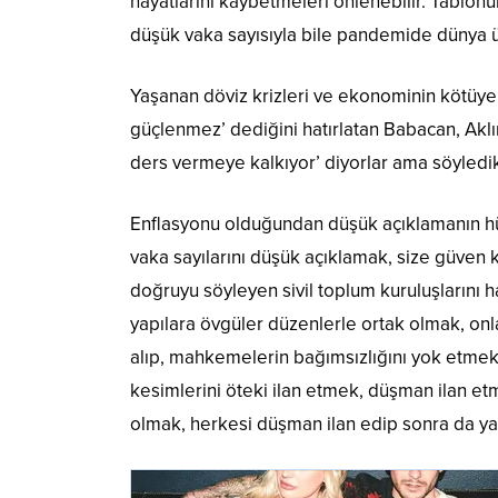
hayatlarını kaybetmeleri önlenebilir. Tablonu
düşük vaka sayısıyla bile pandemide dünya ü
Yaşanan döviz krizleri ve ekonominin kötüy
güçlenmez’ dediğini hatırlatan Babacan, Aklı
ders vermeye kalkıyor’ diyorlar ama söyledi
Enflasyonu olduğundan düşük açıklamanın 
vaka sayılarını düşük açıklamak, size güven 
doğruyu söyleyen sivil toplum kuruluşlarını h
yapılara övgüler düzenlerle ortak olmak, onla
alıp, mahkemelerin bağımsızlığını yok etme
kesimlerini öteki ilan etmek, düşman ilan et
olmak, herkesi düşman ilan edip sonra da y