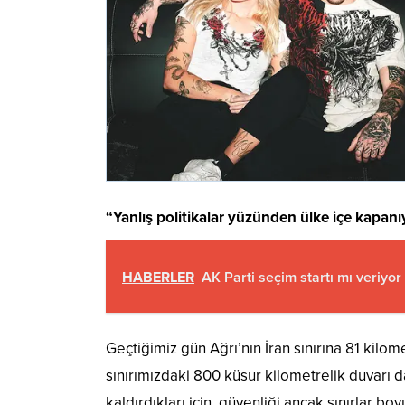
“Yanlış politikalar yüzünden ülke içe kapanı
HABERLER
AK Parti seçim startı mı veriyor
Geçtiğimiz gün Ağrı’nın İran sınırına 81 kilo
sınırımızdaki 800 küsur kilometrelik duvarı d
kaldırdıkları için, güvenliği ancak sınırlar bo