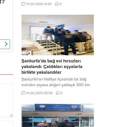
neden oldu. Olay yerine çok sayıda özel
14.04.2026 14:04
0
harekat polisi ve sağlık ekibi sevk
edilirken, saldırganı etkisiz hale getirme
çalışmaları devam ediyor. Haber Merkezi
– Siverek ilçesi Hasan Çelebi
Mahallesi’nde bulunan Ahmet Koyuncu
Mesleki...
Şanlıurfa’da bağ evi hırsızları
yakalandı: Çaldıkları eşyalarla
birlikte yakalandılar
Şanlıurfa’nın Haliliye ilçesinde bir bağ
evinden piyasa değeri yaklaşık 300 bin
TL olan eşyaları çalan şüpheliler,
14.04.2026 00:58
0
jandarmanın başarılı operasyonuyla
yakalandı. Olayla ilgili gözaltına alınan 3
şüpheliden 2’si tutuklanarak cezaevine
gönderildi. Haber Merkezi – Şanlıurfa İl
Jandarma Komutanlığı, “Faili Meçhul
Hırsızlık Olaylarının Aydınlatılmasına”