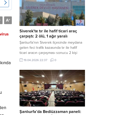
Müdürlüğü tarafından yapılan açıklamaya
göre; İl...
A
-
+
Siverek’te tır ile hafif ticari araç
virus
çarpıştı: 2 ölü, 1 ağır yaralı
Şanlıurfa’nın Siverek ilçesinde meydana
gelen feci trafik kazasında tır ile hafif
ticari aracın çarpışması sonucu 2 kişi
yaşamını yitirdi, 1 kişi ise ağır yaralandı.
19.04.2026 22:37
0
kkında
Haber Merkezi – Siverek-Adıyaman kara
yolunda seyir halindeki araçların
çarpışması sonucu meydana gelen
kazada can pazarı yaşandı. Kafa Kafaya
Çarpıştılar Edinilen bilgilere göre,
Hüseyin Çelik (29)...
u
nden
Şanlıurfa’da Bediüzzaman paneli: