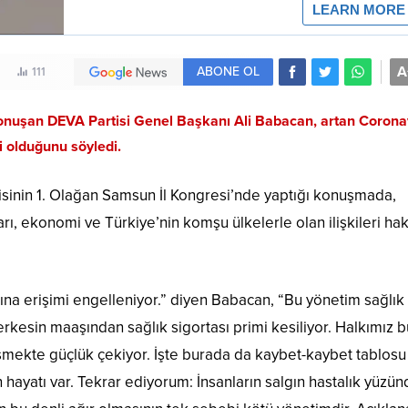
A
ABONE OL
111
konuşan DEVA Partisi Genel Başkanı Ali Babacan, artan Corona
i olduğunu söyledi.
isinin 1. Olağan Samsun İl Kongresi’nde yaptığı konuşmada,
rı, ekonomi ve Türkiye’nin komşu ülkelerle olan ilişkileri ha
kına erişimi engelleniyor.” diyen Babacan, “Bu yönetim sağlık
Herkesin maaşından sağlık sigortası primi kesiliyor. Halkımız b
işmekte güçlük çekiyor. İşte burada da kaybet-kaybet tablosu
n hayatı var. Tekrar ediyorum: İnsanların salgın hastalık yüzü