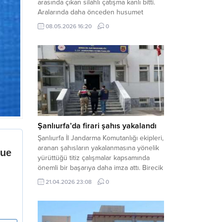
arasında çıkan silahlı çatışma kanlı bitti.
Aralarında daha önceden husumet
olduğu öğrenilen tarafların kavgası
08.05.2026 16:20
0
neticesinde 3 kişi olay yerinde yaşamını
yitirdi. Haber Merkezi – Olay, Haliliye
ilçesine bağlı kırsal Konaç Mahallesi’nde
meydana geldi. Edinilen bilgilere göre,
aralarında husumet bulunan iki grup
arasında henüz belirlenemeyen bir...
Şanlıurfa’da firari şahıs yakalandı
Şanlıurfa İl Jandarma Komutanlığı ekipleri,
aranan şahısların yakalanmasına yönelik
yürüttüğü titiz çalışmalar kapsamında
önemli bir başarıya daha imza attı. Birecik
ilçesinde düzenlenen operasyonla,
21.04.2026 23:08
0
hakkında kesinleşmiş hapis cezası
bulunan bir firari yakalanarak adalete
teslim edildi. Haber Merkezi – Şanlıurfa
Valiliği İl Basın ve Halkla İlişkiler