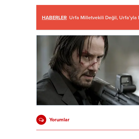
HABERLER
Urfa Milletvekili Değil, Urfa’yla
Yorumlar