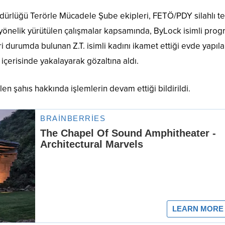
Müdürlüğü Terörle Mücadele Şube ekipleri, FETÖ/PDY silahlı te
 yönelik yürütülen çalışmalar kapsamında, ByLock isimli pro
rari durumda bulunan Z.T. isimli kadını ikamet ettiği evde yapıl
içerisinde yakalayarak gözaltına aldı.
 şahıs hakkında işlemlerin devam ettiği bildirildi.