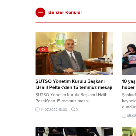
Benzer Konular
ŞUTSO Yönetim Kurulu Başkanı
10 yaş
İ.Halil Peltek’den 15 temmuz mesajı
haber 
ŞUTSO Yönetim Kurulu Başkanı İ.Halil
Şanlıur
Peltek'den 15 temmuz mesajı
kaybola
gündür 
14.07.2022 13:03
0
05.08