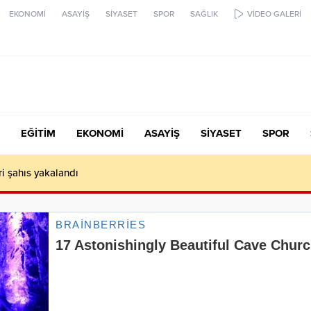
EKONOMİ
ASAYİŞ
SİYASET
SPOR
SAĞLIK
VİDEO GALERİ
EĞİTİM
EKONOMİ
ASAYİŞ
SİYASET
SPOR
ari şahıs yakalandı