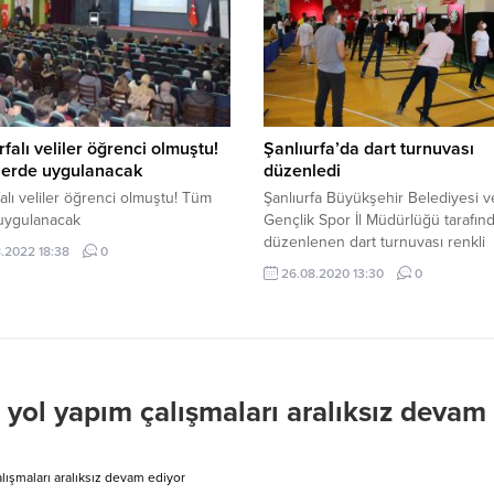
rfalı veliler öğrenci olmuştu!
Şanlıurfa’da dart turnuvası
lerde uygulanacak
düzenledi
falı veliler öğrenci olmuştu! Tüm
Şanlıurfa Büyükşehir Belediyesi v
 uygulanacak
Gençlik Spor İl Müdürlüğü tarafın
düzenlenen dart turnuvası renkli
.2022 18:38
0
görüntülere sahne oldu.
26.08.2020 13:30
0
a yol yapım çalışmaları aralıksız devam
alışmaları aralıksız devam ediyor