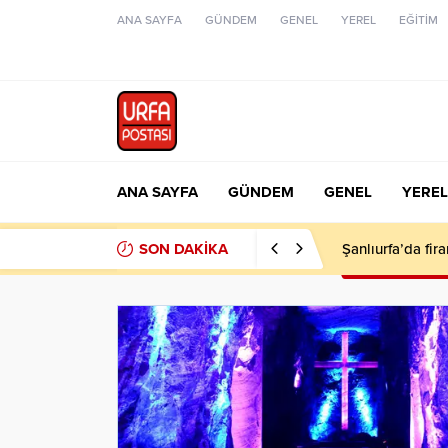
ANA SAYFA
GÜNDEM
GENEL
YEREL
EĞİTİM
ANA SAYFA
GÜNDEM
GENEL
YEREL
SON DAKİKA
Şanlıurfa’da fir