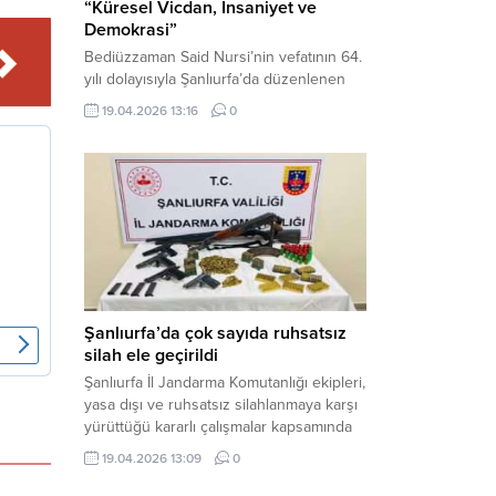
“Küresel Vicdan, İnsaniyet ve
Demokrasi”
Bediüzzaman Said Nursi’nin vefatının 64.
yılı dolayısıyla Şanlıurfa’da düzenlenen
panelde, günümüzün manevi ve
19.04.2026 13:16
0
toplumsal sorunlarına Risale-i Nur
perspektifiyle çözüm arandı. Karaköprü
Necmettin Cevheri Kültür Merkezi’nde
gerçekleştirilen “Küresel Vicdan,
İnsaniyet ve Demokrasi” başlıklı panel,
hürriyet, adalet ve hukuk vurgularıyla
yoğun katılıma sahne oldu. Haber
Merkezi – Bediüzzaman Eğitim Kültür ve
Sanat...
Şanlıurfa’da çok sayıda ruhsatsız
silah ele geçirildi
Şanlıurfa İl Jandarma Komutanlığı ekipleri,
yasa dışı ve ruhsatsız silahlanmaya karşı
yürüttüğü kararlı çalışmalar kapsamında
Bozova ilçesinde bir ikamete operasyon
19.04.2026 13:09
0
düzenledi. Yapılan aramada çok sayıda
uzun namlulu silah, tabanca ve