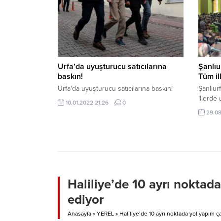
Urfa’da uyuşturucu satıcılarına
Şanlıu
baskın!
Tüm il
Urfa'da uyuşturucu satıcılarına baskın!
Şanlıur
illerde
10.01.2022 21:26
0
29.08
Haliliye’de 10 ayrı noktad
ediyor
Anasayfa
»
YEREL
»
Haliliye’de 10 ayrı noktada yol yapım ç