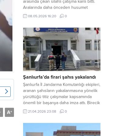
arasında çıkan silahlı çatışma kanlı bitti.
Aralarında daha önceden husumet
olduğu öğrenilen tarafların kavgası
08.05.2026 16:20
0
neticesinde 3 kişi olay yerinde yaşamını
yitirdi. Haber Merkezi – Olay, Haliliye
ilçesine bağlı kırsal Konaç Mahallesi’nde
meydana geldi. Edinilen bilgilere göre,
aralarında husumet bulunan iki grup
arasında henüz belirlenemeyen bir...
Şanlıurfa’da firari şahıs yakalandı
Şanlıurfa İl Jandarma Komutanlığı ekipleri,
aranan şahısların yakalanmasına yönelik
yürüttüğü titiz çalışmalar kapsamında
önemli bir başarıya daha imza attı. Birecik
ilçesinde düzenlenen operasyonla,
A
21.04.2026 23:08
0
-
+
hakkında kesinleşmiş hapis cezası
bulunan bir firari yakalanarak adalete
teslim edildi. Haber Merkezi – Şanlıurfa
Valiliği İl Basın ve Halkla İlişkiler