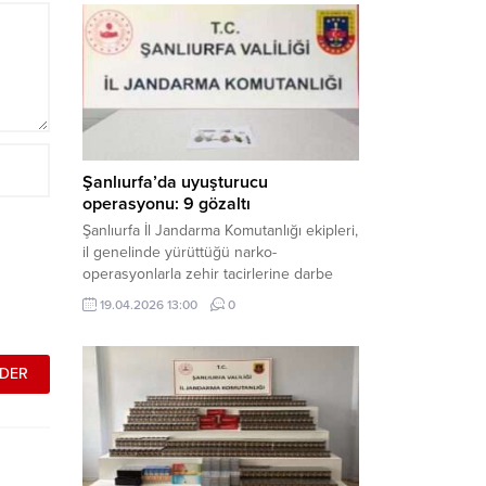
mühimmat ele geçirildi. Haber Merkezi –
Şanlıurfa Valiliği İl Basın ve Halkla İlişkiler
Müdürlüğü tarafından yapılan açıklamaya
göre; 17 Nisan...
Şanlıurfa’da uyuşturucu
operasyonu: 9 gözaltı
Şanlıurfa İl Jandarma Komutanlığı ekipleri,
il genelinde yürüttüğü narko-
operasyonlarla zehir tacirlerine darbe
indirdi. Üç ilçede eş zamanlı
19.04.2026 13:00
0
gerçekleştirilen faaliyetlerde çeşitli
uyuşturucu maddeler ele geçirilirken, 9
şüpheli hakkında adli işlem başlatıldı.
Haber Merkezi – Şanlıurfa Valiliği İl Basın
ve Halkla İlişkiler Müdürlüğü’nden yapılan
açıklamaya göre, İl Jandarma Komutanlığı
tarafından “Narkotik Suçlarla...