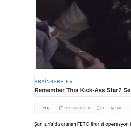
YEREL
11.01.2021 12:02
0
144
Şanlıurfa’da aranan FETÖ firarisi operasyon 