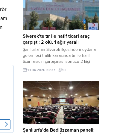
Müdürlüğü tarafından yapılan açıklamaya
rör
göre; İl...
gram
an
Siverek’te tır ile hafif ticari araç
çarpıştı: 2 ölü, 1 ağır yaralı
Şanlıurfa’nın Siverek ilçesinde meydana
gelen feci trafik kazasında tır ile hafif
ticari aracın çarpışması sonucu 2 kişi
yaşamını yitirdi, 1 kişi ise ağır yaralandı.
19.04.2026 22:37
0
Haber Merkezi – Siverek-Adıyaman kara
yolunda seyir halindeki araçların
çarpışması sonucu meydana gelen
kazada can pazarı yaşandı. Kafa Kafaya
Çarpıştılar Edinilen bilgilere göre,
Hüseyin Çelik (29)...
Şanlıurfa’da Bediüzzaman paneli: