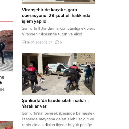
Viranşehir’de kaçak sigara
operasyonu: 29 şüpheli hakkında
işlem yapıldı
Şanlıurfa İl Jandarma Komutanlığı ekipleri,
Viranşehir ilçesinde tütün ve alkol
kaçakçılığına yönelik yürüttüğü kapsamlı
19.04.2026 12:51
0
çalışmalar neticesinde binlerce paket
gümrük kaçağı sigara ele geçirdi.
Operasyon kapsamında çok sayıda şahıs
hakkında adli süreç başlatıldı. Haber
Merkezi – Şanlıurfa Valiliği bünyesinde İl
Jandarma Komutanlığı tarafından
zme
gerçekleştirilen “Tütün ve Alkol
dı
Kaçakçılarına Yönelik Çalışmalar” tüm...
UN
Şanlıurfa’da lisede silahlı saldırı:
Yaralılar var
Şanlıurfa’nın Siverek ilçesinde bir meslek
lisesinde meydana gelen silahlı saldırı ve
rehin alma iddiaları ilçede büyük paniğe