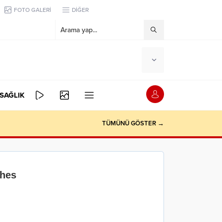
FOTO GALERİ
DİĞER
SAĞLIK
TÜMÜNÜ GÖSTER →