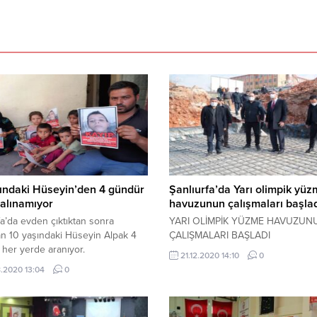
ındaki Hüseyin’den 4 gündür
Şanlıurfa’da Yarı olimpik yü
alınamıyor
havuzunun çalışmaları başla
fa’da evden çıktıktan sonra
YARI OLİMPİK YÜZME HAVUZUN
n 10 yaşındaki Hüseyin Alpak 4
ÇALIŞMALARI BAŞLADI
her yerde aranıyor.
21.12.2020 14:10
0
.2020 13:04
0