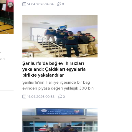
neden oldu. Olay yerine çok sayıda özel
14.04.2026 14:04
0
harekat polisi ve sağlık ekibi sevk
edilirken, saldırganı etkisiz hale getirme
çalışmaları devam ediyor. Haber Merkezi
– Siverek ilçesi Hasan Çelebi
Mahallesi’nde bulunan Ahmet Koyuncu
Mesleki...
e
dan
Şanlıurfa’da bağ evi hırsızları
yakalandı: Çaldıkları eşyalarla
birlikte yakalandılar
Şanlıurfa’nın Haliliye ilçesinde bir bağ
evinden piyasa değeri yaklaşık 300 bin
TL olan eşyaları çalan şüpheliler,
14.04.2026 00:58
0
jandarmanın başarılı operasyonuyla
yakalandı. Olayla ilgili gözaltına alınan 3
şüpheliden 2’si tutuklanarak cezaevine
gönderildi. Haber Merkezi – Şanlıurfa İl
Jandarma Komutanlığı, “Faili Meçhul
Hırsızlık Olaylarının Aydınlatılmasına”