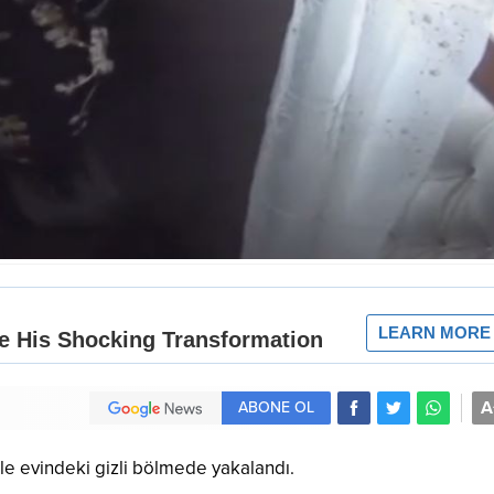
A
ABONE OL
ile evindeki gizli bölmede yakalandı.