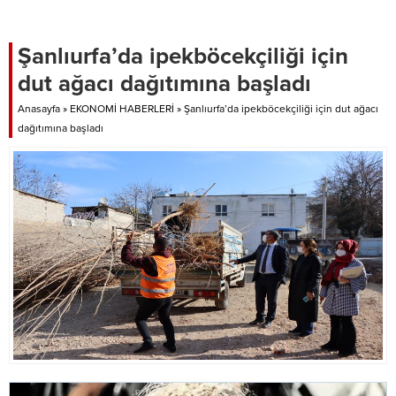
Demirspor’u 1-0 yenerek lige 3
puanla başlayan Sarı-Yeşilli ekip,
yeni sezonda şampiyonluk için
Şanlıurfa’da ipekböcekçiliği için
taraftarları umutlandırdı.
dut ağacı dağıtımına başladı
Taraftarlar, TFF 1. Lig’e yükselmeyi
amaçlayan Şanlıurfaspor’un
Anasayfa
»
EKONOMİ HABERLERİ
»
Şanlıurfa’da ipekböcekçiliği için dut ağacı
lisanslı malzemelerini...
dağıtımına başladı