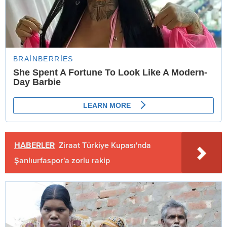
HABERLER
Ziraat Türkiye Kupası'nda
Şanlıurfaspor'a zorlu rakip