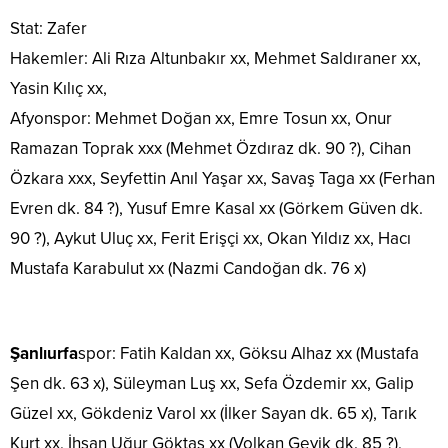
Stat: Zafer
Hakemler: Ali Rıza Altunbakır xx, Mehmet Saldıraner xx,
Yasin Kılıç xx,
Afyonspor: Mehmet Doğan xx, Emre Tosun xx, Onur
Ramazan Toprak xxx (Mehmet Özdıraz dk. 90 ?), Cihan
Özkara xxx, Seyfettin Anıl Yaşar xx, Savaş Taga xx (Ferhan
Evren dk. 84 ?), Yusuf Emre Kasal xx (Görkem Güven dk.
90 ?), Aykut Uluç xx, Ferit Erişçi xx, Okan Yıldız xx, Hacı
Mustafa Karabulut xx (Nazmi Candoğan dk. 76 x)
Şanlıurfa
spor: Fatih Kaldan xx, Göksu Alhaz xx (Mustafa
Şen dk. 63 x), Süleyman Luş xx, Sefa Özdemir xx, Galip
Güzel xx, Gökdeniz Varol xx (İlker Sayan dk. 65 x), Tarık
Kurt xx, İhsan Uğur Göktaş xx (Volkan Geyik dk. 85 ?),