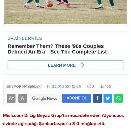
SPOR HABERLERİ
22.01.2021 12:06
0
166
A
A
+
-
ABONE OL
Misli.com 2. Lig Beyaz Grup’ta mücadele eden Afyonspor,
evinde ağırladığı Şanlıurfaspor’u 3-0 mağlup etti.