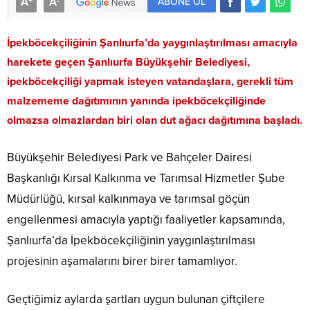
A
A
+
-
ABONE OL
İpekböcekçiliğinin Şanlıurfa’da yaygınlaştırılması amacıyla
harekete geçen Şanlıurfa Büyükşehir Belediyesi,
ipekböcekçiliği yapmak isteyen vatandaşlara, gerekli tüm
malzememe dağıtımının yanında ipekböcekçiliğinde
olmazsa olmazlardan biri olan dut ağacı dağıtımına başladı.
Büyükşehir Belediyesi Park ve Bahçeler Dairesi
Başkanlığı Kırsal Kalkınma ve Tarımsal Hizmetler Şube
Müdürlüğü, kırsal kalkınmaya ve tarımsal göçün
engellenmesi amacıyla yaptığı faaliyetler kapsamında,
Şanlıurfa’da İpekböcekçiliğinin yaygınlaştırılması
projesinin aşamalarını birer birer tamamlıyor.
Geçtiğimiz aylarda şartları uygun bulunan çiftçilere