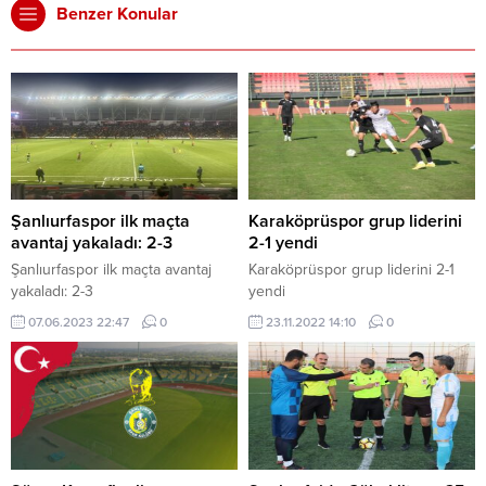
Benzer Konular
Şanlıurfaspor ilk maçta
Karaköprüspor grup liderini
avantaj yakaladı: 2-3
2-1 yendi
Şanlıurfaspor ilk maçta avantaj
Karaköprüspor grup liderini 2-1
yakaladı: 2-3
yendi
07.06.2023 22:47
0
23.11.2022 14:10
0