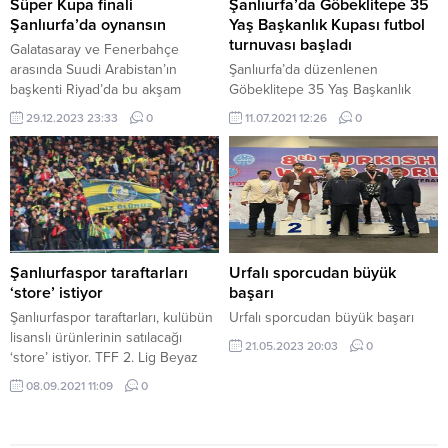
Süper Kupa finali
Şanlıurfa’da Göbeklitepe 35
Şanlıurfa’da oynansın
Yaş Başkanlık Kupası futbol
turnuvası başladı
Galatasaray ve Fenerbahçe
arasında Suudi Arabistan’ın
Şanlıurfa’da düzenlenen
başkenti Riyad’da bu akşam
Göbeklitepe 35 Yaş Başkanlık
oynanması planlanan 2023
Kupası futbol turnuvası başladı.
29.12.2023 23:33
0
11.07.2021 12:26
0
Turkcell Süper Kupa maçı,
Büyükşehir Belediyesinden
yaşanan krizin ardından iptal
yapılan yazılı açıklamaya göre,
edildi. Bu gelişmenin ardından
belediye ile Şanlıurfa Kent
Şanlıurfaspor, Süper Kupa
Konseyi işbirliğiyle düzenlenen
finalinin kentte oynanması için
turnuvanın ilk maçları yapıldı.
çağrıda bulundu. Astor Enerji
ŞUTİM Spor Tesisleri’nde
Şanlıurfaspor’dan yapılan
gerçekleştirilen turnuva açılış
açıklamada, “Süper Kupa finalinin;
maçlarında Doğanyıldız-
Şanlıurfaspor taraftarları
Urfalı sporcudan büyük
Cumhuriyet’imizin 100. yılında
Badıllıgençlik Spor, Suruçspor-
‘store’ istiyor
başarı
Kurtuluş Savaşı’nın temelinin
Kardeşler Spor, Tablet Eyüpspor-
Şanlıurfaspor taraftarları, kulübün
Urfalı sporcudan büyük başarı
atıldığı bu...
Bozova Birlikspor ile
lisanslı ürünlerinin satılacağı
21.05.2023 20:03
0
Ceylanpınargücübelediye Spor-
‘store’ istiyor. TFF 2. Lig Beyaz
Baraj Medya Spor takımları karşı
Grup’ta mücadele eden
08.09.2021 11:09
0
karşıya...
Şanlıurfaspor, yeni sezonda
şampiyonluk için ter döküyor.
Ligin ilk haftasında Ankara