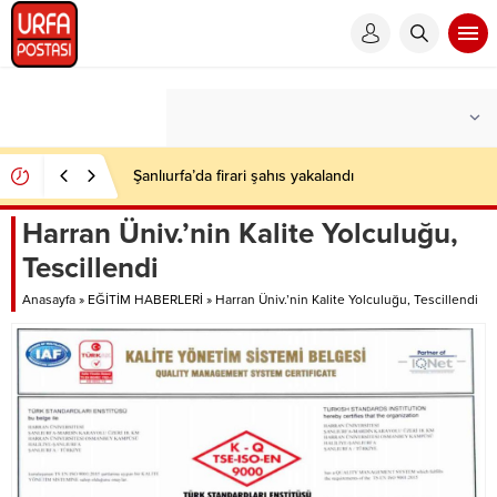
Şanlıurfa’da firari şahıs yakalandı
Harran Üniv.’nin Kalite Yolculuğu,
Tescillendi
Anasayfa
»
EĞİTİM HABERLERİ
»
Harran Üniv.’nin Kalite Yolculuğu, Tescillendi