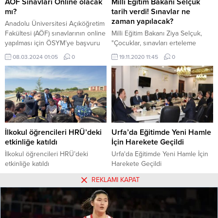
AÖF Sınavları Online olacak
Milli Eğitim Bakanı Selçuk
adaptasyon sorunu yaşamamaları
mı?
tarih verdi! Sınavlar ne
için ebeveynlere çok önemli
zaman yapılacak?
Anadolu Üniversitesi Açıköğretim
tavsiyelerde...
Fakültesi (AÖF) sınavlarının online
Milli Eğitim Bakanı Ziya Selçuk,
yapılması için ÖSYM’ye başvuru
"Çocuklar, sınavları erteleme
yapıldı. Binlerce öğrenci CİMER’e
sebebimiz, sağlığınızı koruma
08.03.2024 01:05
0
19.11.2020 11:45
0
sınavların online yapılabilmesi için
sorumluluğumuzdur" dedi.
dilekçe yazdı. Pandemi
döneminde başlayan uzaktan
eğitim ile AÖF sınavları bir süre
online yapılmış ardından
geçtiğimiz yıl yine yüz yüze
yapılmaya başlanmıştı. AÖF’ye
devam eden öğrenciler, iş
İlkokul öğrencileri HRÜ’deki
Urfa’da Eğitimde Yeni Hamle
hayatında olduklarını ve hem...
etkinliğe katıldı
İçin Harekete Geçildi
İlkokul öğrencileri HRÜ’deki
Urfa'da Eğitimde Yeni Hamle İçin
etkinliğe katıldı
Harekete Geçildi
10.05.2023 16:23
0
06.01.2022 15:22
0
REKLAMI KAPAT