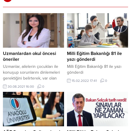
Uzmanlardan okul öncesi
Milli Eğitim Bakanlığı 81 ile
öneriler
yazı gönderdi
Uzmanlar, ailelerin çocukları ile
Milli Eğitim Bakanlığı 81 ile yazı
konuşup sorunlarını dinlemeleri
gönderdi
gerektiğini belirterek, var olan
15.02.2022 17:41
0
problemlere yönelik çözüm
30.08.2021 16:00
0
üretme sürecinin birlikte
yönetilmesini ve empati yapılarak
yaklaşılmasını tavsiye ediyor.
Üsküdar Üniversitesi NP
Feneryolu Tıp Merkezi’nden
Uzman Klinik Psikolog Seda
Aydoğdu, yeni eğitim döneminde
çocukların okula uyum ve