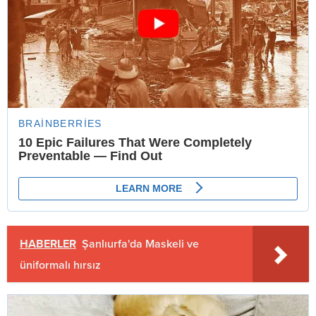
HABERLER
Şanlıurfa'da Maskeli ve
üniformalı hırsız