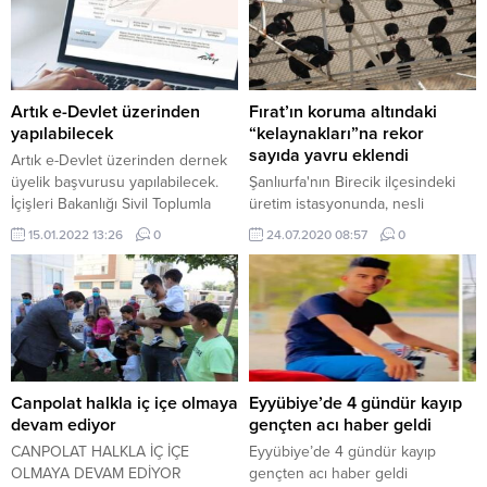
Artık e-Devlet üzerinden
Fırat’ın koruma altındaki
yapılabilecek
“kelaynakları”na rekor
sayıda yavru eklendi
Artık e-Devlet üzerinden dernek
üyelik başvurusu yapılabilecek.
Şanlıurfa'nın Birecik ilçesindeki
İçişleri Bakanlığı Sivil Toplumla
üretim istasyonunda, nesli
İlişkiler Genel Müdürlüğü sosyal
tükenme tehlikesi altında
15.01.2022 13:26
0
24.07.2020 08:57
0
medya hesabından yapılan
olduğundan koruma altında
paylaşımda, derneklere üye
bulunan kelaynaklara bu yıl 68
olmanın artık daha kolay
yavru eklendi.
olduğunu belirtildi. e-Devlet
üzerinden ‘Dernek Üyelik
Başvurusu’ hizmetinin kullanıma
açıldığı ifade edilirken, “Güçlü Sivil
Toplum Güçlü Türkiye” denildi. e-
Canpolat halkla iç içe olmaya
Eyyübiye’de 4 gündür kayıp
Devlet üzerinden herhangi bir
devam ediyor
gençten acı haber geldi
derneğe üye olunup...
CANPOLAT HALKLA İÇ İÇE
Eyyübiye’de 4 gündür kayıp
OLMAYA DEVAM EDİYOR
gençten acı haber geldi