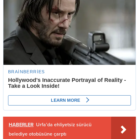
HABERLER
Urfa’da ehliyetsiz sürücü
belediye otobüsüne çarptı