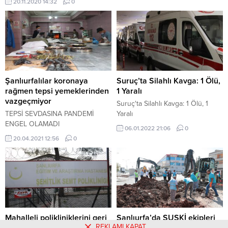
20.11.2020 14:32
0
yükseldi.
Şanlıurfalılar koronaya
Suruç’ta Silahlı Kavga: 1 Ölü,
rağmen tepsi yemeklerinden
1 Yaralı
vazgeçmiyor
Suruç'ta Silahlı Kavga: 1 Ölü, 1
TEPSİ SEVDASINA PANDEMİ
Yaralı
ENGEL OLAMADI
06.01.2022 21:06
0
20.04.2021 12:56
0
Mahalleli polikliniklerini geri
Şanlıurfa’da ŞUSKİ ekipleri
REKLAMI KAPAT
istedi
kış hazırlıklarına devam