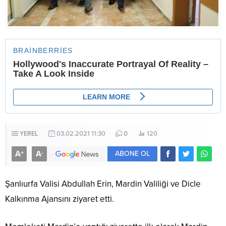
YEREL
03.02.2021 11:30
0
120
A
A
+
-
ABONE OL
Şanlıurfa Valisi Abdullah Erin, Mardin Valiliği ve Dicle
Kalkınma Ajansını ziyaret etti.