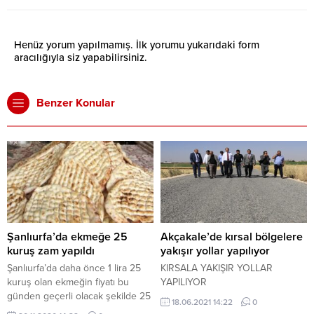
Henüz yorum yapılmamış. İlk yorumu yukarıdaki form
aracılığıyla siz yapabilirsiniz.
Benzer Konular
Şanlıurfa’da ekmeğe 25
Akçakale’de kırsal bölgelere
kuruş zam yapıldı
yakışır yollar yapılıyor
Şanlıurfa’da daha önce 1 lira 25
KIRSALA YAKIŞIR YOLLAR
kuruş olan ekmeğin fiyatı bu
YAPILIYOR
günden geçerli olacak şekilde 25
18.06.2021 14:22
0
kuruş zamlanarak 1 buçuk liraya