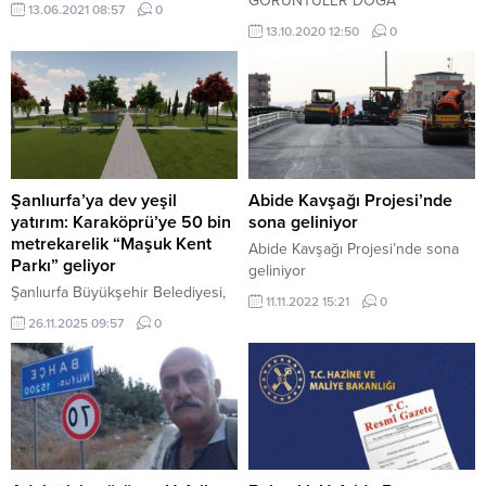
GÖRÜNTÜLER DOĞA
13.06.2021 08:57
0
TUTKUNLARINI İLGİSİNİ ÇEKİYOR
13.10.2020 12:50
0
Şanlıurfa’ya dev yeşil
Abide Kavşağı Projesi’nde
yatırım: Karaköprü’ye 50 bin
sona geliniyor
metrekarelik “Maşuk Kent
Abide Kavşağı Projesi’nde sona
Parkı” geliyor
geliniyor
Şanlıurfa Büyükşehir Belediyesi,
11.11.2022 15:21
0
Karaköprü ilçesine nefes
26.11.2025 09:57
0
aldıracak dev bir projeyi hayata
geçiriyor. Seyrantepe
Mahallesi’nde 50 bin metrekarelik
alana kurulacak olan “Maşuk Kent
Parkı” için geri sayım başladı.
Şanlıurfa – Şanlıurfa Büyükşehir
Belediye Başkanı Mehmet Kasım