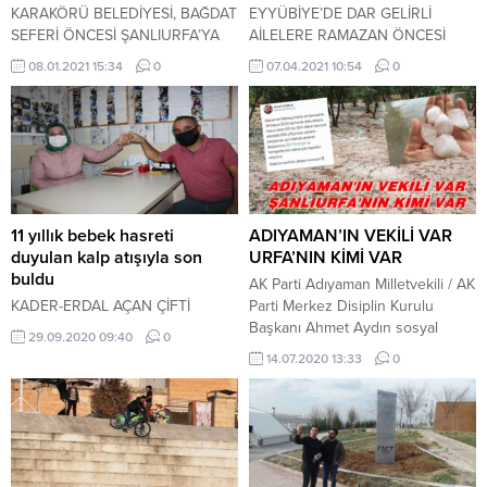
KARAKÖRÜ BELEDİYESİ, BAĞDAT
EYYÜBİYE’DE DAR GELİRLİ
SEFERİ ÖNCESİ ŞANLIURFA’YA
AİLELERE RAMAZAN ÖNCESİ
UĞRAYAN OSMANLI PADİŞAHI
GIDA YARDIMI
08.01.2021 15:34
0
07.04.2021 10:54
0
SULTAN 4. MURAD’IN
BELGESELİNİ ÇEKTİ.
11 yıllık bebek hasreti
ADIYAMAN’IN VEKİLİ VAR
duyulan kalp atışıyla son
URFA’NIN KİMİ VAR
buldu
AK Parti Adıyaman Milletvekili / AK
KADER-ERDAL AÇAN ÇİFTİ
Parti Merkez Disiplin Kurulu
Başkanı Ahmet Aydın sosyal
29.09.2020 09:40
0
medya hesabından yaptığı
14.07.2020 13:33
0
açıklama ile mayıs ayında
meydana gelen dolu yağışından
dolayı zarar gören Adıyaman
çiftçisi için Cumhurbaşkanı
Erdoğan’ın bütçe ayırdığını
söyledi.