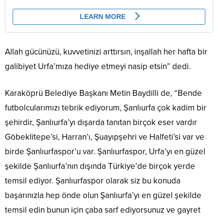
Allah gücünüzü, kuvvetinizi arttırsın, inşallah her hafta bir
galibiyet Urfa’mıza hediye etmeyi nasip etsin” dedi.
Karaköprü Belediye Başkanı Metin Baydilli de, “Bende
futbolcularımızı tebrik ediyorum, Şanlıurfa çok kadim bir
şehirdir, Şanlıurfa’yı dışarda tanıtan birçok eser vardır
Göbeklitepe’si, Harran’ı, Şuayıpşehri ve Halfeti’si var ve
birde Şanlıurfaspor’u var. Şanlıurfaspor, Urfa’yı en güzel
şekilde Şanlıurfa’nın dışında Türkiye’de birçok yerde
temsil ediyor. Şanlıurfaspor olarak siz bu konuda
başarınızla hep önde olun Şanlıurfa’yı en güzel şekilde
temsil edin bunun için çaba sarf ediyorsunuz ve gayret