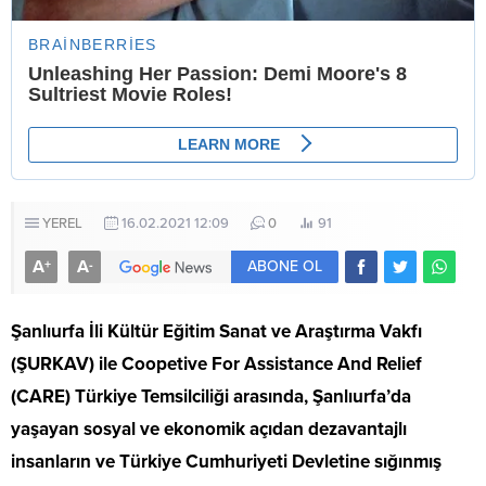
YEREL
16.02.2021 12:09
0
91
A
A
+
-
ABONE OL
Şanlıurfa İli Kültür Eğitim Sanat ve Araştırma Vakfı
(ŞURKAV) ile Coopetive For Assistance And Relief
(CARE) Türkiye Temsilciliği arasında, Şanlıurfa’da
yaşayan sosyal ve ekonomik açıdan dezavantajlı
insanların ve Türkiye Cumhuriyeti Devletine sığınmış