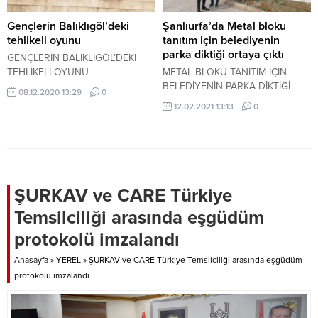
Gençlerin Balıklıgöl’deki
Şanlıurfa’da Metal bloku
tehlikeli oyunu
tanıtım için belediyenin
parka diktiği ortaya çıktı
GENÇLERİN BALIKLIGÖL’DEKİ
TEHLİKELİ OYUNU
METAL BLOKU TANITIM İÇİN
BELEDİYENİN PARKA DİKTİĞİ
08.12.2020 13:29
0
ORTAYA ÇIKTI
12.02.2021 13:13
0
ŞURKAV ve CARE Türkiye
Temsilciliği arasında eşgüdüm
protokolü imzalandı
Anasayfa
»
YEREL
»
ŞURKAV ve CARE Türkiye Temsilciliği arasında eşgüdüm
protokolü imzalandı