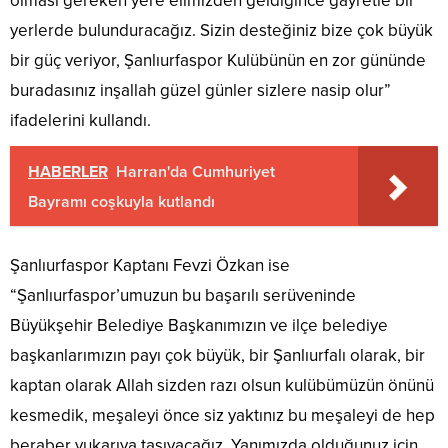
olması gereken yere elimizden geldiğince gayretle bir
yerlerde bulunduracağız. Sizin desteğiniz bize çok büyük
bir güç veriyor, Şanlıurfaspor Kulübünün en zor gününde
buradasınız inşallah güzel günler sizlere nasip olur”
ifadelerini kullandı.
HABERLER
Harran'da Cumhuriyet
Bayramı coşkuyla kutlandı
Şanlıurfaspor Kaptanı Fevzi Özkan ise
“Şanlıurfaspor’umuzun bu başarılı serüveninde
Büyükşehir Belediye Başkanımızın ve ilçe belediye
başkanlarımızın payı çok büyük, bir Şanlıurfalı olarak, bir
kaptan olarak Allah sizden razı olsun kulübümüzün önünü
kesmedik, meşaleyi önce siz yaktınız bu meşaleyi de hep
beraber yukarıya taşıyacağız. Yanımızda olduğunuz için