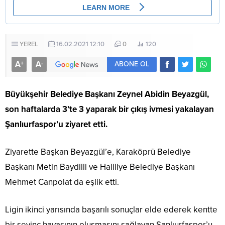
YEREL
16.02.2021 12:10
0
120
A
A
+
-
ABONE OL
Büyükşehir Belediye Başkanı Zeynel Abidin Beyazgül,
son haftalarda 3’te 3 yaparak bir çıkış ivmesi yakalayan
Şanlıurfaspor’u ziyaret etti.
Ziyarette Başkan Beyazgül’e, Karaköprü Belediye
Başkanı Metin Baydilli ve Haliliye Belediye Başkanı
Mehmet Canpolat da eşlik etti.
Ligin ikinci yarısında başarılı sonuçlar elde ederek kentte
bir sevinç havasının oluşmasını sağlayan Şanlıurfaspor’u