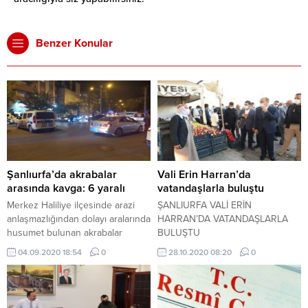
Benzer Konular
Şanlıurfa’da akrabalar
Vali Erin Harran’da
arasında kavga: 6 yaralı
vatandaşlarla buluştu
Merkez Haliliye ilçesinde arazi
ŞANLIURFA VALİ ERİN
anlaşmazlığından dolayı aralarında
HARRAN’DA VATANDAŞLARLA
husumet bulunan akrabalar
BULUŞTU
arasında meydana gelen taşlı
04.09.2020 18:54
0
28.10.2020 08:20
0
sopalı kavgada 6 kişi yaralandı.