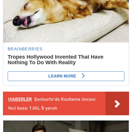
HABERLER
Şanlıurfa’da Kısıtlama öncesi
feci kaza: 1 ölü, 5 yaralı