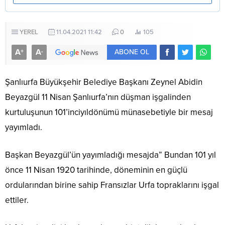
YEREL
11.04.2021 11:42
0
105
A
A
+
-
ABONE OL
Şanlıurfa Büyükşehir Belediye Başkanı Zeynel Abidin
Beyazgül 11 Nisan Şanlıurfa’nın düşman işgalinden
kurtuluşunun 101’inciyıldönümü münasebetiyle bir mesaj
yayımladı.
Başkan Beyazgül’ün yayımladığı mesajda” Bundan 101 yıl
önce 11 Nisan 1920 tarihinde, döneminin en güçlü
ordularından birine sahip Fransızlar Urfa topraklarını işgal
ettiler.