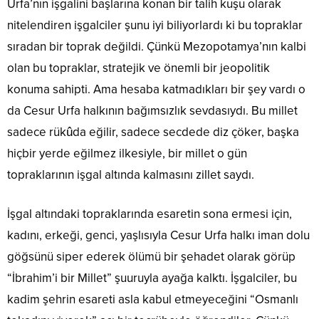
Urfa’nın işgalini başlarına konan bir talih kuşu olarak
nitelendiren işgalciler şunu iyi biliyorlardı ki bu topraklar
sıradan bir toprak değildi. Çünkü Mezopotamya’nın kalbi
olan bu topraklar, stratejik ve önemli bir jeopolitik
konuma sahipti. Ama hesaba katmadıkları bir şey vardı o
da Cesur Urfa halkının bağımsızlık sevdasıydı. Bu millet
sadece rükûda eğilir, sadece secdede diz çöker, başka
hiçbir yerde eğilmez ilkesiyle, bir millet o gün
topraklarının işgal altında kalmasını zillet saydı.
İşgal altındaki topraklarında esaretin sona ermesi için,
kadını, erkeği, genci, yaşlısıyla Cesur Urfa halkı iman dolu
göğsünü siper ederek ölümü bir şehadet olarak görüp
“İbrahim’i bir Millet” şuuruyla ayağa kalktı. İşgalciler, bu
kadim şehrin esareti asla kabul etmeyeceğini “Osmanlı