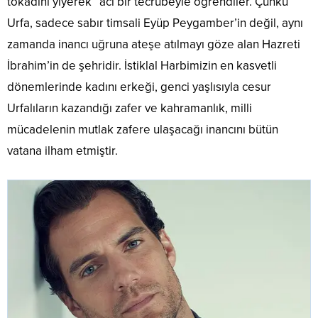
tokadını yiyerek” acı bir tecrübeyle öğrendiler. Çünkü
Urfa, sadece sabır timsali Eyüp Peygamber’in değil, aynı
zamanda inancı uğruna ateşe atılmayı göze alan Hazreti
İbrahim’in de şehridir. İstiklal Harbimizin en kasvetli
dönemlerinde kadını erkeği, genci yaşlısıyla cesur
Urfalıların kazandığı zafer ve kahramanlık, milli
mücadelenin mutlak zafere ulaşacağı inancını bütün
vatana ilham etmiştir.