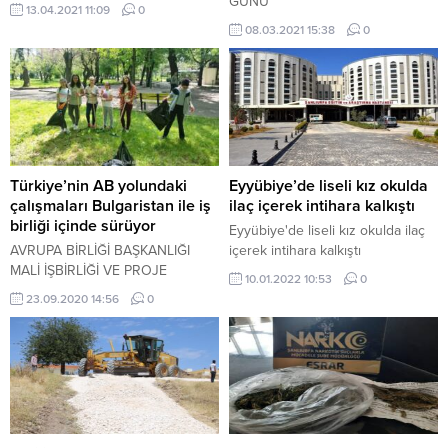
GÜNÜ
13.04.2021 11:09
0
08.03.2021 15:38
0
Türkiye’nin AB yolundaki
Eyyübiye’de liseli kız okulda
çalışmaları Bulgaristan ile iş
ilaç içerek intihara kalkıştı
birliği içinde sürüyor
Eyyübiye'de liseli kız okulda ilaç
AVRUPA BİRLİĞİ BAŞKANLIĞI
içerek intihara kalkıştı
MALİ İŞBİRLİĞİ VE PROJE
10.01.2022 10:53
0
UYGULAMA GENEL
23.09.2020 14:56
0
MÜDÜRLÜĞÜ TARAFINDAN
YAPILAN YAZILI AÇIKLAMAYA
GÖRE TRAKYA BÖLGESİNE 70
MİLYON EURO’LUK AB FONU
AKTARILDIĞI AÇIKLANDI.