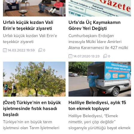
Urfalı küçük kızdan Vali
Urfa’da Üç Kaymakamın
Erin’e teşekkür ziyareti
Görev Yeri Değişti
Urfalı küçük kızdan Vali Erin'e
Cumhurbaşkanı Erdoğan
teşekkür ziyareti
imzasıyla Mülki İdare Amirleri
Atama Kararnamesi ile 427 mülki
14.03.2022 19:59
0
idare amirinin görev yerleri
14.07.2020 13:23
0
değiştirildi.
(Özel) Türkiye’nin en büyük
Haliliye Belediyesi, aylık 15
işletmesinde fıstık hasadı
ton ekmek topluyor
başladı
Haliliye Belediyesi, “Ekmek
Türkiye’nin en büyük tarım
nimettir, yeri çöp değildir”
işletmesi olan Tarım İşletmeleri
sloganıyla yürüttüğü bayat ekmek
Genel Müdürlüğüne (TİGEM) bağlı
toplama çalışmalarıyla aylık