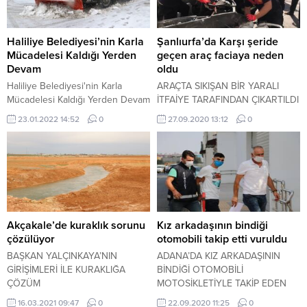
Haliliye Belediyesi’nin Karla
Şanlıurfa’da Karşı şeride
Mücadelesi Kaldığı Yerden
geçen araç faciaya neden
Devam
oldu
Haliliye Belediyesi'nin Karla
ARAÇTA SIKIŞAN BİR YARALI
Mücadelesi Kaldığı Yerden Devam
İTFAİYE TARAFINDAN ÇIKARTILDI
23.01.2022 14:52
0
27.09.2020 13:12
0
Akçakale’de kuraklık sorunu
Kız arkadaşının bindiği
çözülüyor
otomobili takip etti vuruldu
BAŞKAN YALÇINKAYA’NIN
ADANA’DA KIZ ARKADAŞININ
GİRİŞİMLERİ İLE KURAKLIĞA
BİNDİĞİ OTOMOBİLİ
ÇÖZÜM
MOTOSİKLETİYLE TAKİP EDEN
KİŞİ ÇIKAN TARTIŞMA SONUCU
16.03.2021 09:47
0
22.09.2020 11:25
0