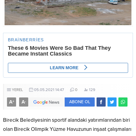
YEREL
05.05.2021 14:47
0
129
A
A
+
-
ABONE OL
Birecik Belediyesinin sportif alandaki yatırımlarından biri
olan Birecik Olimpik Yüzme Havuzunun inşaat çalışmaları