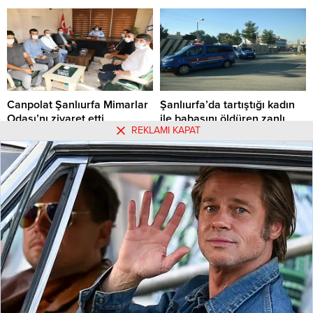
VURULDU.
Canpolat Şanlıurfa Mimarlar
Şanlıurfa’da tartıştığı kadın
Odası’nı ziyaret etti
ile babasını öldüren zanlı
REKLAMI KAPAT
yakalandı
Haliliye Belediye Başkanı Mehmet
Canpolat, Şanlıurfa Mimarlar
Şanlıurfa'nın Siverek ilçesinde
Odası Başkanı Ferhat Karadağ’ı
tartıştığı kadın ile babasını
ziyaret ederek ilçenin kent
öldüren zanlı gözaltına alındı.
26.09.2020 09:32
0
25.06.2020 20:16
0
estetiği ile ilgili bilgi alışverişinde
bulundu.
Hakkımızda
Kullanım Koşulları
Gizlilik Politikası
Burçlar
Tüm Yazarlar
Künye