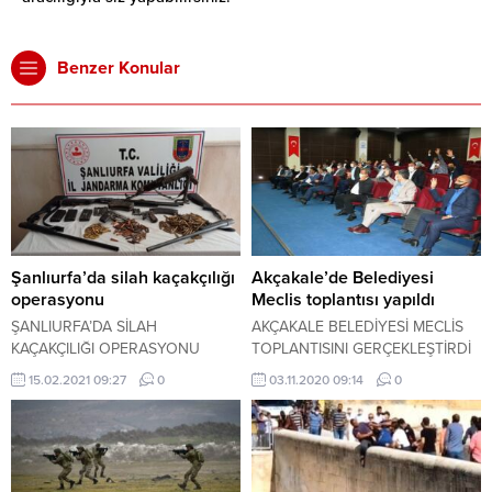
Benzer Konular
Şanlıurfa’da silah kaçakçılığı
Akçakale’de Belediyesi
operasyonu
Meclis toplantısı yapıldı
ŞANLIURFA’DA SİLAH
AKÇAKALE BELEDİYESİ MECLİS
KAÇAKÇILIĞI OPERASYONU
TOPLANTISINI GERÇEKLEŞTİRDİ
15.02.2021 09:27
0
03.11.2020 09:14
0