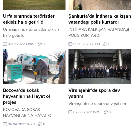
Urfa sınırında teröristler
Şanlıurfa’da İntihara kalkışan
etkisiz hale getirildi
vatandaşı polis kurtardı
Urfa sınırında teröristler etkisiz
İNTİHARA KALKIŞAN VATANDAŞI
hale getirildi
POLİS KURTARDI
07.01.2022 13:05
0
09.10.2020 20:18
0
Bozova’da sokak
Viranşehir’de spora dev
hayvanlarına Hayat ol
yatırım
projesi
Viranşehir’de spora dev yatırım
BOZOVA’DA SOKAK
02.06.2022 15:15
0
HAYVANLARINA HAYAT OL
PROJESİ
06.04.2021 14:20
0