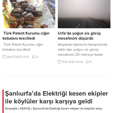
Türk Patent Kurumu ciğer
Urfa’da yoğun sis görüş
kebabını tescilledi
mesafesini düşürdü
Türk Patent Kurumu ciğer
Adıyaman-Şanlıurfa karayolunda
kebabını tescilledi
etkili olan yoğun sis görüş
mesafesini 20 metreye kadar
28.07.2022 13:27
0
düşürdü.
17.12.2020 22:12
0
Şanlıurfa’da Elektriği kesen ekipler
ile köylüler karşı karşıya geldi
Anasayfa
»
ASAYİŞ
»
Şanlıurfa’da Elektriği kesen ekipler ile köylüler karşı