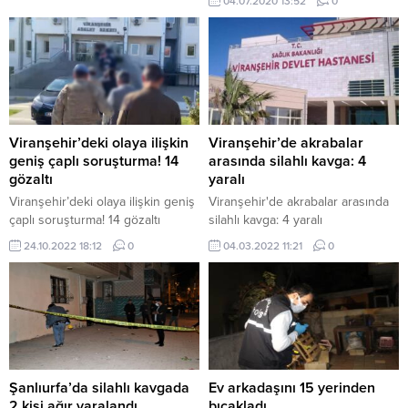
04.07.2020 13:52
0
sosyal mesafe kuralını yerle bir
etti.
Viranşehir’deki olaya ilişkin
Viranşehir’de akrabalar
geniş çaplı soruşturma! 14
arasında silahlı kavga: 4
gözaltı
yaralı
Viranşehir’deki olaya ilişkin geniş
Viranşehir'de akrabalar arasında
çaplı soruşturma! 14 gözaltı
silahlı kavga: 4 yaralı
24.10.2022 18:12
0
04.03.2022 11:21
0
Şanlıurfa’da silahlı kavgada
Ev arkadaşını 15 yerinden
2 kişi ağır yaralandı
bıçakladı