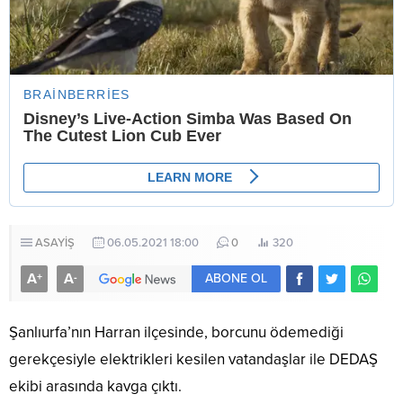
ASAYİŞ
06.05.2021 18:00
0
320
A
A
+
-
ABONE OL
Şanlıurfa’nın Harran ilçesinde, borcunu ödemediği
gerekçesiyle elektrikleri kesilen vatandaşlar ile DEDAŞ
ekibi arasında kavga çıktı.