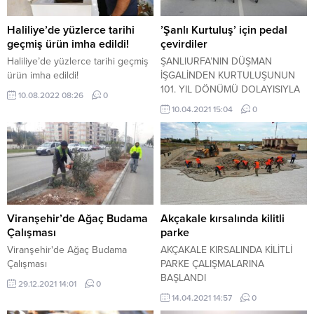
Haliliye’de yüzlerce tarihi
’Şanlı Kurtuluş’ için pedal
geçmiş ürün imha edildi!
çevirdiler
Haliliye’de yüzlerce tarihi geçmiş
ŞANLIURFA’NIN DÜŞMAN
ürün imha edildi!
İŞGALİNDEN KURTULUŞUNUN
101. YIL DÖNÜMÜ DOLAYISIYLA
10.08.2022 08:26
0
BİR ARAYA GELEN BİSİKLET VE
10.04.2021 15:04
0
MOTOSİKLET TUTKUNLARI
PEDAL ÇEVİREREK
KURTULUŞUN YILDÖNÜMÜNÜ
KUTLADI.
Viranşehir’de Ağaç Budama
Akçakale kırsalında kilitli
Çalışması
parke
Viranşehir'de Ağaç Budama
AKÇAKALE KIRSALINDA KİLİTLİ
Çalışması
PARKE ÇALIŞMALARINA
BAŞLANDI
29.12.2021 14:01
0
14.04.2021 14:57
0